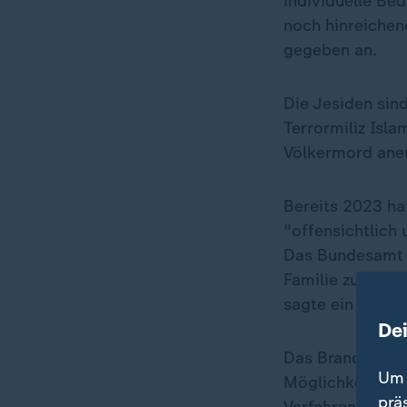
individuelle Bed
noch hinreichen
gegeben an.
Die Jesiden sin
Terrormiliz Isla
Völkermord ane
Bereits 2023 ha
"offensichtlich 
Das Bundesamt s
Familie zur Rüc
sagte ein Bamf-
De
Das Brandenburg
Um 
Möglichkeit, die
prä