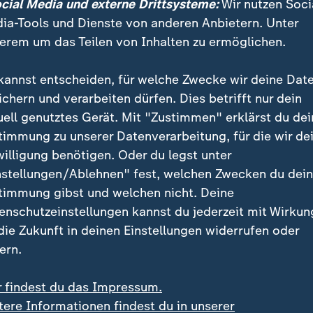
rten auf Gerechtigkeit
ocial Media und externe Drittsysteme:
Wir nutzen Soci
ia-Tools und Dienste von anderen Anbietern. Unter
erem um das Teilen von Inhalten zu ermöglichen.
 Brandenburg gegen die Abschiebun
kannst entscheiden, für welche Zwecke wir deine Dat
ndenburgischen Kleinstadt regte sich nach der Abschi
ichern und verarbeiten dürfen. Dies betrifft nur dein
zwölfjährigen Maatz haben einen Protestbrief an das
uell genutztes Gerät. Mit "Zustimmen" erklärst du dei
m geschrieben und eine Online-Petition gestartet. Ihr
timmung zu unserer Datenverarbeitung, für die wir de
ätten sich um ihre Integration bemüht. "Wir sind bes
willigung benötigen. Oder du legst unter
rt", so Emil Rietpitsch, der Initiator der Petition.
nstellungen/Ablehnen" fest, welchen Zwecken du dei
timmung gibst und welchen nicht. Deine
en Entscheidung des Verwaltungsgerichts sagte Bra
enschutzeinstellungen kannst du jederzeit mit Wirkun
né Wilke (parteilos, für
SPD
), er wolle sich für eine
 die Zukunft in deinen Einstellungen widerrufen oder
en, sollte der Gerichtsentscheid des Verwaltungsgeric
ern.
hiebung illegal gewesen sei, im Hauptsacheverfahre
ht es nach dem heutigen Urteil nicht aus.
r findest du das Impressum.
tere Informationen findest du in unserer