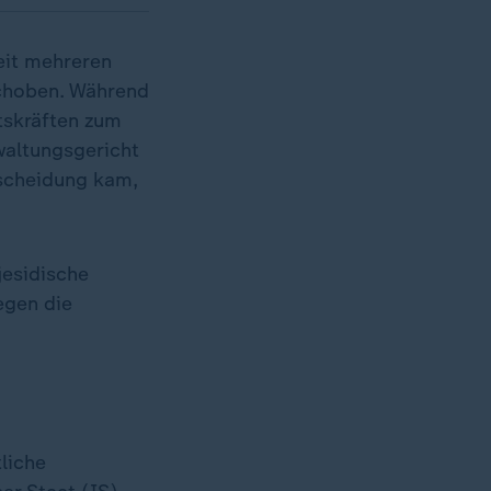
eit mehreren
schoben. Während
itskräften zum
waltungsgericht
tscheidung kam,
jesidische
egen die
liche