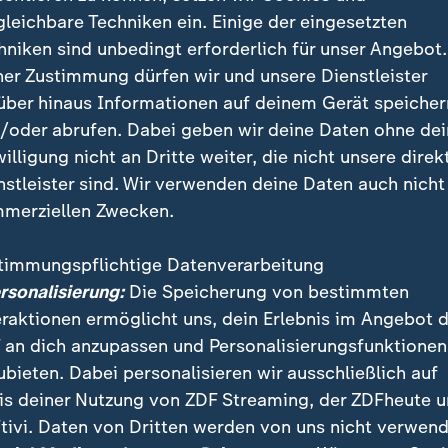
nicht abgeschlossen ist. Gegen die Entscheidung des
gleichbare Techniken ein. Einige der eingesetzten
erhalb von einem Monat Berufung einlegen.
hniken sind unbedingt erforderlich für unser Angebot.
ner Zustimmung dürfen wir und unsere Dienstleister
ne Familie lebt in Unsicherheit im 
über hinaus Informationen auf deinem Gerät speicher
/oder abrufen. Dabei geben wir deine Daten ohne de
r der Gerichtsentscheidung zur Abschiebung kam, übe
willigung nicht an Dritte weiter, die nicht unsere direk
rgte für Proteste in
Brandenburg
. Die Brandenburger 
nstleister sind. Wir verwenden deine Daten auch nicht
 steht in direktem Kontakt mit der Familie. Ihren Inf
merziellen Zwecken.
Haus der Familie zerstört. Sie seien bei einem Verwan
"Auch das Haus des Onkels ist nicht komplett instan
timmungspflichtige Datenverarbeitung
ersonalisierung:
Die Speicherung von bestimmten
eraktionen ermöglicht uns, dein Erlebnis im Angebot 
n eigenen vier Wänden, weil alles andere für die Famil
 an dich anzupassen und Personalisierungsfunktionen
in fließendes Wasser, nur unregelmäßig Strom. Auch e
ubieten. Dabei personalisieren wir ausschließlich auf
Schule sei nicht in der Nähe.
is deiner Nutzung von ZDF Streaming, der ZDFheute 
tivi. Daten von Dritten werden von uns nicht verwend