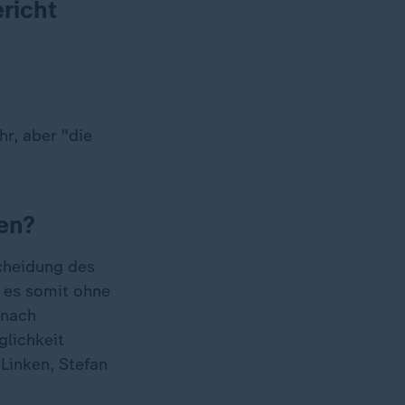
richt
r, aber "die
en?
scheidung des
d es somit ohne
 nach
glichkeit
Linken, Stefan