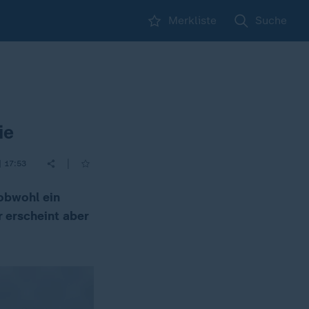
Merkliste
Suche
ie
|
| 17:53
obwohl ein
r erscheint aber