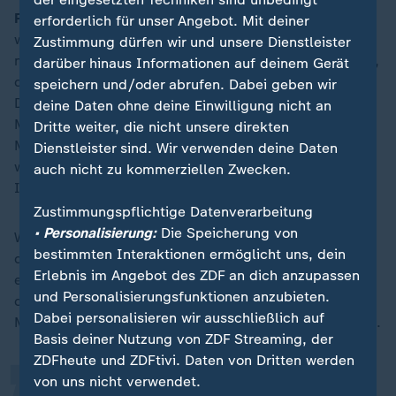
Friedman:
Auschwitz
war nicht exterritorial, Auschwitz
erforderlich für unser Angebot. Mit deiner
war nicht außerhalb der Menschheit, sondern
Zustimmung dürfen wir und unsere Dienstleister
mittendrin. Der Hass ist eine menschliche Gefühlslage,
darüber hinaus Informationen auf deinem Gerät
die bis heute und immer weiter in uns stecken wird.
speichern und/oder abrufen. Dabei geben wir
Deshalb die Menschenrechte als Idee, dass der
deine Daten ohne deine Einwilligung nicht an
Mensch keinen Menschen mehr bewerten kann, ob er
Dritte weiter, die nicht unsere direkten
Mensch ist. Diese Idee ist so jung, so wunderbar. Sie
Dienstleister sind. Wir verwenden deine Daten
wird aber immer wieder bedroht durch Ideologien und
auch nicht zu kommerziellen Zwecken.
Ideologen.
Zustimmungspflichtige Datenverarbeitung
• Personalisierung:
Die Speicherung von
Wir sehen, wie Populisten, wie
Rechtsextremisten
,
bestimmten Interaktionen ermöglicht uns, dein
demokratie- und menschenhassende Gruppen immer
„
Erlebnis im Angebot des ZDF an dich anzupassen
erfolgreicher werden, auch an der Macht. Sich
und Personalisierungsfunktionen anzubieten.
dagegen zu wehren, tut man nicht, weil man sich der
Dabei personalisieren wir ausschließlich auf
Minderheiten wegen engagiert, sondern für sich selbst.
Basis deiner Nutzung von ZDF Streaming, der
ZDFheute und ZDFtivi. Daten von Dritten werden
von uns nicht verwendet.
Wenn erstmal Menschen wieder