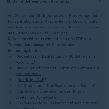
80 Jahre Befreiung von Auschwitz
Am 27. Januar 1945 befreite die Rote Armee das
Konzentrationslager Auschwitz. Der Ort gilt heute
als Synonym für den Holocaust. Rund um den Tag
des Gedenkens an die Opfer des
Nationalsozialismus widmet sich das ZDF den
Themen Judenhass, NS-Diktatur und
Erinnerungskultur.
"
Judenhass in Deutschland - 80 Jahre nach
Auschwitz
"
"
Jüdischer Widerstand - Nicht wie Lämmer zur
Schlachtbank
"
"
Roadtrip 1945
"
"
37 Grad Leben: Der Nazi in meiner Familie
"
"
Auschwitz - Überleben in der Hölle
":
Dreiteilige Doku-Reihe
"
Verbotene Liebe - Queere Schicksale in der
NS-Diktatur
"