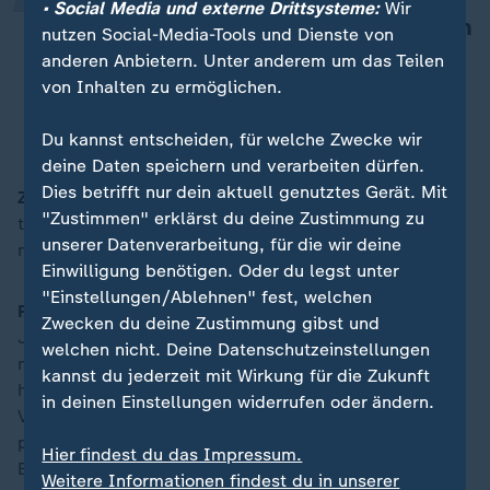
• Social Media und externe Drittsysteme:
Wir
entscheiden dürfen, wer Mensch sein
nutzen Social-Media-Tools und Dienste von
darf oder nicht, wird es irgendwann
anderen Anbietern. Unter anderem um das Teilen
alle treffen.
von Inhalten zu ermöglichen.
Michel Friedman
Du kannst entscheiden, für welche Zwecke wir
deine Daten speichern und verarbeiten dürfen.
Dies betrifft nur dein aktuell genutztes Gerät. Mit
ZDFheute:
Was können Recht, Politik und Gesellschaft
"Zustimmen" erklärst du deine Zustimmung zu
tun, um sich den "demokratie- und
unserer Datenverarbeitung, für die wir deine
menschenhassenden Gruppen" entgegen zu stellen?
Einwilligung benötigen. Oder du legst unter
"Einstellungen/Ablehnen" fest, welchen
Friedman:
Machen wir uns doch bitte nichts vor.
Zwecken du deine Zustimmung gibst und
Jüdisches Leben ist so schlecht wie seit Jahrzehnten
welchen nicht. Deine Datenschutzeinstellungen
nicht mehr. Es gibt Entwicklungen, die dazu geführt
kannst du jederzeit mit Wirkung für die Zukunft
haben. Es ist ja nicht aus dem Nichts gekommen. Die
in deinen Einstellungen widerrufen oder ändern.
Verantwortung ist eine gesellschaftliche, sie ist eine
politische, sie ist eine Verantwortung der Medien, der
Hier findest du das Impressum.
Eliten, sie ist die Verantwortung eines jeden Einzelnen.
Weitere Informationen findest du in unserer