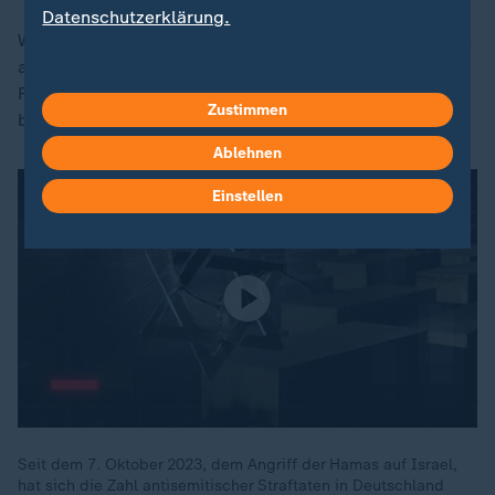
Datenschutzerklärung.
Wenn im Verein jemand beleidigt wird, dann muss man
aufstehen und sagen 'Stopp'. Wenn auf einem
Fußballplatz schwarze Fußballspieler mit Bananen
Zustimmen
beschmissen werden, dann muss man sagen 'Stopp'.
Ablehnen
Einstellen
Seit dem 7. Oktober 2023, dem Angriff der Hamas auf Israel,
hat sich die Zahl antisemitischer Straftaten in Deutschland