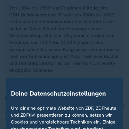
Von 1994 bis 1996 war Friedman Mitglied im
CDU-Bundesvorstand. Er war von 2000 bis 2003
stellvertretender Vorsitzender des Zentralrats der
Juden in Deutschland und Herausgeber der
Wochenzeitung Jüdische Allgemeine. Zudem war
Friedman von 2001 bis 2003 Präsident des
Europäischen Jüdischen Kongresses. Er moderierte
mehrere Talksendungen, ist Autor mehrerer Bücher
und Honorarprofessor an der Frankfurt University
of Applied Sciences.
Deine Datenschutzeinstellungen
ZDFheute:
In der Gegenwart wenden sich Teile der
Gesellschaft inzwischen ganz offen in die Extreme. Wie
Um dir eine optimale Website von ZDF, ZDFheute
wichtig ist heute das Erinnern an die NS-Zeit, an die
und ZDFtivi präsentieren zu können, setzen wir
Opfer, die Täter und die Widerständler?
Cookies und vergleichbare Techniken ein. Einige
der eingesetzten Techniken sind unbedingt