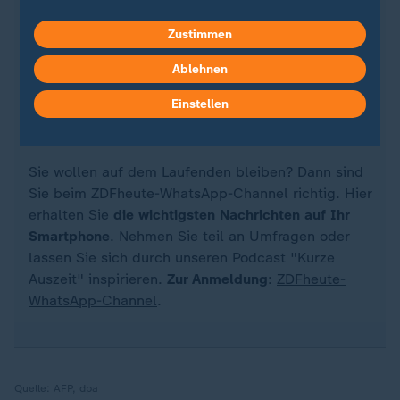
Zustimmen
Ablehnen
Quelle: dpa
Einstellen
Sie wollen auf dem Laufenden bleiben? Dann sind
Sie beim ZDFheute-WhatsApp-Channel richtig. Hier
erhalten Sie
die wichtigsten Nachrichten auf Ihr
Smartphone
. Nehmen Sie teil an Umfragen oder
lassen Sie sich durch unseren Podcast "Kurze
Auszeit" inspirieren.
Zur Anmeldung
:
ZDFheute-
WhatsApp-Channel
.
Quelle:
AFP, dpa