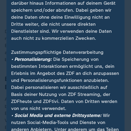
darüber hinaus Informationen auf deinem Gerät
Rotes Meer: Fregatte "Hessen" wehrt ersten
speichern und/oder abrufen. Dabei geben wir
Huthi-Angriff ab
deine Daten ohne deine Einwilligung nicht an
Dritte weiter, die nicht unsere direkten
Dienstleister sind. Wir verwenden deine Daten
Das durch die Angriffe betroffene Gebiet sei ein
auch nicht zu kommerziellen Zwecken.
maritimer Raum von besonderer geostrategischer
Bedeutung für die internationale Handelsschifffahrt,
Zustimmungspflichtige Datenverarbeitung
argumentiert die Bundesregierung. Die Bundeswehr
• Personalisierung:
Die Speicherung von
beteiligt sich hier seit Februar 2024.
bestimmten Interaktionen ermöglicht uns, dein
Erlebnis im Angebot des ZDF an dich anzupassen
Bundeswehr unterstützt Blauhelm-
und Personalisierungsfunktionen anzubieten.
Einsatz im Südsudan
Dabei personalisieren wir ausschließlich auf
Basis deiner Nutzung von ZDF Streaming, der
An der UN-Blauhelmmission "Unmiss" im Südsudan
ZDFheute und ZDFtivi. Daten von Dritten werden
beteiligt sich die Bundeswehr seit 2011 vor allem mit
von uns nicht verwendet.
Einzelpersonal in Stäben und Hauptquartieren der
• Social Media und externe Drittsysteme:
Wir
Vereinten Nationen. Die Obergrenze liegt hier bei 50
nutzen Social-Media-Tools und Dienste von
Einsatzkräften und soll nicht verändert werden.
anderen Anbietern. Unter anderem um das Teilen