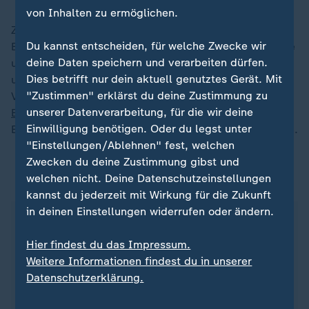
von Inhalten zu ermöglichen.
Ziele der Mission sind unter anderem der
Du kannst entscheiden, für welche Zwecke wir
Bevölkerungsschutz, die Wahrung der Menschenrechte
deine Daten speichern und verarbeiten dürfen.
und der Zugang zu humanitärer Hilfe in dem seit 2011
Dies betrifft nur dein aktuell genutztes Gerät. Mit
unabhängigen Land in Ostafrika. Weitere
"Zustimmen" erklärst du deine Zustimmung zu
Verlängerungen der Einsätze müssten nach der
unserer Datenverarbeitung, für die wir deine
Bundestagswahl
am 23. Februar die neue
Einwilligung benötigen. Oder du legst unter
Bundesregierung und der neue Bundestag beschließen.
"Einstellungen/Ablehnen" fest, welchen
Zwecken du deine Zustimmung gibst und
welchen nicht. Deine Datenschutzeinstellungen
ZDFheute auf WhatsApp
kannst du jederzeit mit Wirkung für die Zukunft
in deinen Einstellungen widerrufen oder ändern.
Hier findest du das Impressum.
Weitere Informationen findest du in unserer
Datenschutzerklärung.