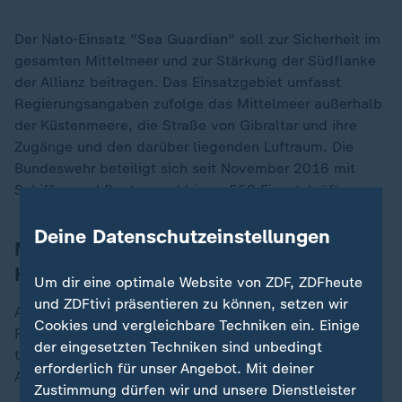
Der Nato-Einsatz "Sea Guardian" soll zur Sicherheit im
gesamten Mittelmeer und zur Stärkung der Südflanke
der Allianz beitragen. Das Einsatzgebiet umfasst
Regierungsangaben zufolge das Mittelmeer außerhalb
der Küstenmeere, die Straße von Gibraltar und ihre
Zugänge und den darüber liegenden Luftraum. Die
Bundeswehr beteiligt sich seit November 2016 mit
Schiffen und Booten und bis zu 550 Einsatzkräften.
Deine Datenschutzeinstellungen
Mission im Roten Meer schützt
Handelsschiffe vor Huthi
Um dir eine optimale Website von ZDF, ZDFheute
und ZDFtivi präsentieren zu können, setzen wir
An der EU-geführten Operation "Eunavfor Aspides" im
Cookies und vergleichbare Techniken ein. Einige
Roten Meer dürfen bis zu 700 deutsche Streitkräfte
der eingesetzten Techniken sind unbedingt
teilnehmen. Sie soll die wichtige Handelsroute gegen
erforderlich für unser Angebot. Mit deiner
Angriffe der jemenitischen Huthi-Miliz schützen.
Zustimmung dürfen wir und unsere Dienstleister