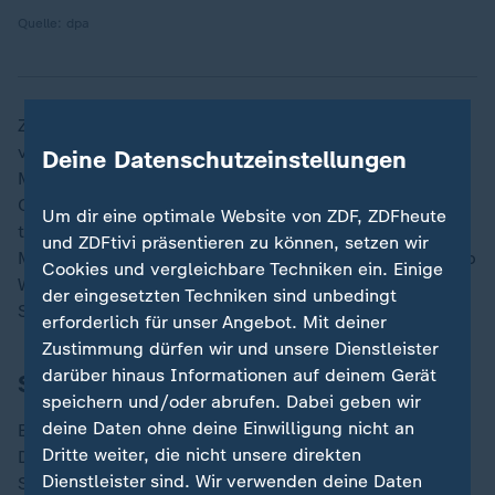
Quelle: dpa
Zuletzt hatte der Historiker in einem Brief seine Sorge
vor der
Wahl in Thüringen
am 1. September geäußert.
Deine Datenschutzeinstellungen
Mit der
AfD
trete eine Partei an, die das Leiden der
Opfer des Nationalsozialismus auch in den
Um dir eine optimale Website von ZDF, ZDFheute
thüringischen Konzentrationslagern Buchenwald und
und ZDFtivi präsentieren zu können, setzen wir
Mittelbau-Dora aus der Erinnerung tilgen wolle, schrieb
Cookies und vergleichbare Techniken ein. Einige
Wagner. Der Brief wurde in einer Auflage von 300.000
der eingesetzten Techniken sind unbedingt
Stück an Thüringer über 65 Jahren versandt
erforderlich für unser Angebot. Mit deiner
Zustimmung dürfen wir und unsere Dienstleister
darüber hinaus Informationen auf deinem Gerät
Strafanzeige nach Drohungen gestellt
speichern und/oder abrufen. Dabei geben wir
deine Daten ohne deine Einwilligung nicht an
Ein Gedenkstätten-Sprecher sagte, dass die
Dritte weiter, die nicht unsere direkten
Drohungen vermutlich Reaktionen auf die Postwurf-
Dienstleister sind. Wir verwenden deine Daten
Sendungen seien. Wegen Wagners Konterfei auf der