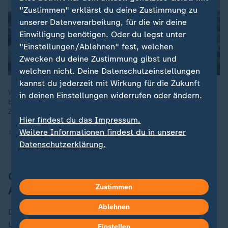
"Zustimmen" erklärst du deine Zustimmung zu
unserer Datenverarbeitung, für die wir deine
Einwilligung benötigen. Oder du legst unter
"Einstellungen/Ablehnen" fest, welchen
Zwecken du deine Zustimmung gibst und
welchen nicht. Deine Datenschutzeinstellungen
kannst du jederzeit mit Wirkung für die Zukunft
Wie ist die Stimmung in Sachsen und Thüringen? Bürger in
in deinen Einstellungen widerrufen oder ändern.
beiden Bundesländern sprechen über ihre Ängste und
Zukunftssorgen vor den Landtagswahlen.
Hier findest du das Impressum.
Weitere Informationen findest du in unserer
16.08.2024 | 1:48 min
Datenschutzerklärung.
CDU-Spitzenkandidat Voigt nennt
Zustimmen
Anfeindungen unerträglich
Ablehnen
Der Spitzenkandidat der
CDU
für die Thüringer
Landtagswahl, Mario Voigt, nannte es unerträglich,
Einstellen