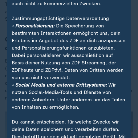
auch nicht zu kommerziellen Zwecken.
Todesmarschstele, das aus einem der Briefe
ausgeschnitten worden sei, wurde laut dem Sprecher
Zustimmungspflichtige Datenverarbeitung
Strafanzeige bei der Polizei in Nordhausen gestellt.
• Personalisierung:
Die Speicherung von
bestimmten Interaktionen ermöglicht uns, dein
Göring-Eckardt: Sie wollen Verteidiger
Erlebnis im Angebot des ZDF an dich anzupassen
der Demokratie mundtot machen
und Personalisierungsfunktionen anzubieten.
Dabei personalisieren wir ausschließlich auf
Bundestags-Vizepräsidentin Katrin Göring-Eckardt
Basis deiner Nutzung von ZDF Streaming, der
(
Grüne
) nannte diese Bedrohungen inakzeptabel. Teile
ZDFheute und ZDFtivi. Daten von Dritten werden
der Gesellschaft hätten den Anstand verloren, schrieb
von uns nicht verwendet.
die Grünen-Politikerin auf X. "Sie wollen einschüchtern
• Social Media und externe Drittsysteme:
Wir
und Verteidiger der Demokratie & der Erinnerungskultur
nutzen Social-Media-Tools und Dienste von
mundtot machen."
anderen Anbietern. Unter anderem um das Teilen
von Inhalten zu ermöglichen.
Du kannst entscheiden, für welche Zwecke wir
deine Daten speichern und verarbeiten dürfen.
Dies betrifft nur dein aktuell genutztes Gerät. Mit