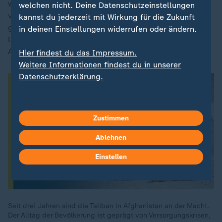
würden reihenweise zurückgenommen, Verfahren
welchen nicht. Deine Datenschutzeinstellungen
verzögert, Antragsteller über Monate im Unklaren
kannst du jederzeit mit Wirkung für die Zukunft
gelassen. Dazu kommt, dass Innenministerin Faeser
in deinen Einstellungen widerrufen oder ändern.
laut einem ARD-Bericht plant, die Finanzierung des
Aufnahmeprogramms um 90 Prozent zu kürzen.
Hier findest du das Impressum.
Weitere Informationen findest du in unserer
Datenschutzerklärung.
Zustimmen
Ablehnen
Einstellen
Seit drei Jahren sind die Taliban in Afghanistan an der Macht.
Der Alltag der Bevölkerung ist geprägt von Versorgungskrisen,