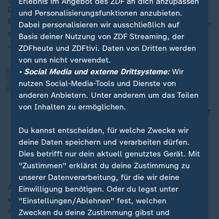
Erlebnis im Angebot des ZDF an dich anzupassen
Deutschland im Rahmen eines
„
und Personalisierungsfunktionen anzubieten.
Bundesaufnahmeprogramms Zuflucht gewähren wollte,
Dabei personalisieren wir ausschließlich auf
sei zu bürokratisch, kritisiert Ruttig, der mehr als 13
Basis deiner Nutzung von ZDF Streaming, der
Jahre in Afghanistan gelebt hat.
ZDFheute und ZDFtivi. Daten von Dritten werden
von uns nicht verwendet.
• Social Media und externe Drittsysteme:
Wir
Der Vorwurf, er schleuse Islamisten
nutzen Social-Media-Tools und Dienste von
anderen Anbietern. Unter anderem um das Teilen
ein, ist ein frontales
von Inhalten zu ermöglichen.
Misstrauensvotum gegen den Teil der
deutschen Zivilgesellschaft, der in
Du kannst entscheiden, für welche Zwecke wir
Afghanistan gearbeitet hat.
deine Daten speichern und verarbeiten dürfen.
Dies betrifft nur dein aktuell genutztes Gerät. Mit
Thomas Ruttig, Afghanistan-Experte
"Zustimmen" erklärst du deine Zustimmung zu
unserer Datenverarbeitung, für die wir deine
Auch aus der
Linkspartei
und aus Hilfsorganisationen
Einwilligung benötigen. Oder du legst unter
wird der Bundesregierung vorgeworfen,
"Einstellungen/Ablehnen" fest, welchen
schutzbedürftige Menschen zu verraten. Zusagen
Zwecken du deine Zustimmung gibst und