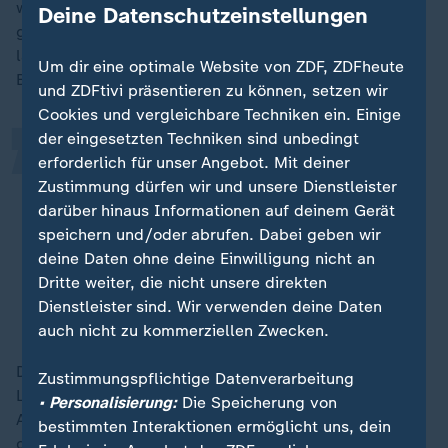
wütend auf die Bundesregierung - aber aus dem
Deine Datenschutzeinstellungen
„
gegenteiligen Grund. "Es gab das Versprechen, wir
lassen Euch nicht im Stich, aber dann hat die
Um dir eine optimale Website von ZDF, ZDFheute
Bundesregierung sehr hohe Hürden aufgestellt."
und ZDFtivi präsentieren zu können, setzen wir
Cookies und vergleichbare Techniken ein. Einige
der eingesetzten Techniken sind unbedingt
Das ist nicht nur Ausdruck
erforderlich für unser Angebot. Mit deiner
moralischen Bankrotts gegenüber
Zustimmung dürfen wir und unsere Dienstleister
darüber hinaus Informationen auf deinem Gerät
Verbündeten, sondern eine Ansage
speichern und/oder abrufen. Dabei geben wir
für die Zukunft: Verlasst Euch nicht
deine Daten ohne deine Einwilligung nicht an
auf Deutschland.
Dritte weiter, die nicht unsere direkten
Dienstleister sind. Wir verwenden deine Daten
Thomas Ruttig, Afghanistan-Experte
auch nicht zu kommerziellen Zwecken.
Die Ortskräfte, die zusammen mit den Deutschen ihre
Zustimmungspflichtige Datenverarbeitung
Leben riskiert haben, seien bereits überprüft worden.
• Personalisierung:
Die Speicherung von
Aber auch die Behandlung der anderen, besonders
bestimmten Interaktionen ermöglicht uns, dein
gefährdeten Afghaninnen und Afghanen, denen