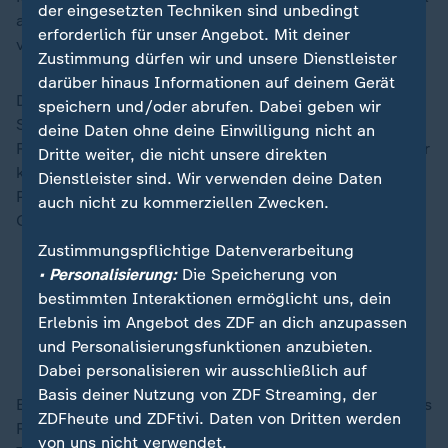
der eingesetzten Techniken sind unbedingt
auf den unpopulären
Iran-Krieg
und die dadurch
erforderlich für unser Angebot. Mit deiner
verursachten höheren Benzinpreise zurückzuführen ist.
Zustimmung dürfen wir und unsere Dienstleister
darüber hinaus Informationen auf deinem Gerät
Die sogenannten Midterms im November gelten als
speichern und/oder abrufen. Dabei geben wir
Stimmungstest für die Politik Trumps: Verlieren die
deine Daten ohne deine Einwilligung nicht an
Republikaner bei den Zwischenwahlen ihre aktuell sehr
Dritte weiter, die nicht unsere direkten
knappe Mehrheit auch nur in einer der beiden
Dienstleister sind. Wir verwenden deine Daten
Parlamentskammern, wird Trump keine größeren
auch nicht zu kommerziellen Zwecken.
Gesetzesinitiativen mehr durchsetzen können.
Zustimmungspflichtige Datenverarbeitung
• Personalisierung:
Die Speicherung von
Wie geschlossen stehen die Republikaner hinter
bestimmten Interaktionen ermöglicht uns, dein
Trump?
Erlebnis im Angebot des ZDF an dich anzupassen
Kosten die steigenden Preise Trump die
und Personalisierungsfunktionen anzubieten.
Zwischenwahlen?
Dabei personalisieren wir ausschließlich auf
Basis deiner Nutzung von ZDF Streaming, der
Ein Kandidat, der im November für die Republikaner ins
ZDFheute und ZDFtivi. Daten von Dritten werden
Rennen um einen Sitz im US-Senat gehen wird, ist der
von uns nicht verwendet.