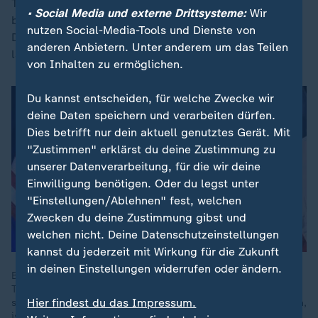
Trump-Verbündete Ken Paxton. Der von Skandalen
• Social Media und externe Drittsysteme:
Wir
belastete Generalstaatsanwalt behauptete sich am
nutzen Social-Media-Tools und Dienste von
Dienstag mit deutlichem Vorsprung gegen den
anderen Anbietern. Unter anderem um das Teilen
langjährigen Amtsinhaber John Cornyn.
von Inhalten zu ermöglichen.
Du kannst entscheiden, für welche Zwecke wir
deine Daten speichern und verarbeiten dürfen.
Dies betrifft nur dein aktuell genutztes Gerät. Mit
"Zustimmen" erklärst du deine Zustimmung zu
unserer Datenverarbeitung, für die wir deine
Einwilligung benötigen. Oder du legst unter
"Einstellungen/Ablehnen" fest, welchen
Zwecken du deine Zustimmung gibst und
welchen nicht. Deine Datenschutzeinstellungen
kannst du jederzeit mit Wirkung für die Zukunft
in deinen Einstellungen widerrufen oder ändern.
Bei den Vorwahlen der Republikaner hat sich der von Donald
Trump unterstützte Kandidat in Texas durchgesetzt. Ob der
Hier findest du das Impressum.
sich aber bei den Wahlen im November auch durchsetzen kann,
ist unsicher.