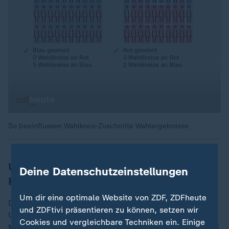
So beeinflussen Wahlkreis-Zuschnitte Wahlergebnisse
Umstrittener Trump-Kandidat gewinnt
Deine Datenschutzeinstellungen
Kongress-Vorwahl
Um dir eine optimale Website von ZDF, ZDFheute
Die beiden Entscheidungen sind klare Niederlagen für
und ZDFtivi präsentieren zu können, setzen wir
US-Präsident Trump. Seine Zustimmungswerte in
Cookies und vergleichbare Techniken ein. Einige
Meinungsumfragen sind derzeit nicht gut, was zum Teil