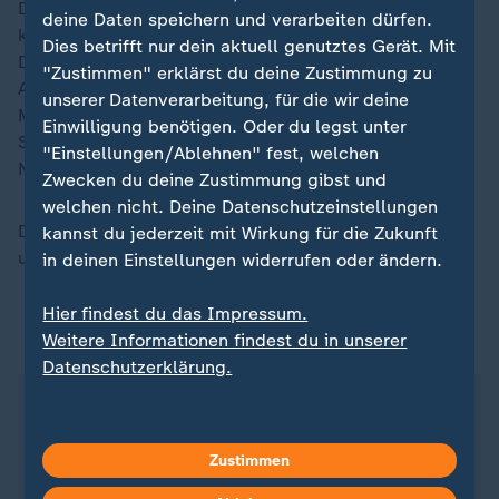
Die örtlichen Behörden teilten mit, in dem Zeltlager
deine Daten speichern und verarbeiten dürfen.
könnten rund 3.000 Menschen untergebracht werden.
Dies betrifft nur dein aktuell genutztes Gerät. Mit
Die mexikanische Regierung hatte angekündigt, zwölf
"Zustimmen" erklärst du deine Zustimmung zu
Aufnahmelager für aus den USA ausgewiesene
unserer Datenverarbeitung, für die wir deine
Migranten einzurichten: neun für mexikanische
Einwilligung benötigen. Oder du legst unter
Staatsbürger und drei für Menschen anderer
"Einstellungen/Ablehnen" fest, welchen
Nationalitäten.
Zwecken du deine Zustimmung gibst und
welchen nicht. Deine Datenschutzeinstellungen
Das Aufnahmeprogramm trägt den Namen "Mexiko
kannst du jederzeit mit Wirkung für die Zukunft
umarmt Dich".
in deinen Einstellungen widerrufen oder ändern.
Hier findest du das Impressum.
Weitere Informationen findest du in unserer
ZDFheute auf WhatsApp
Datenschutzerklärung.
Zustimmen