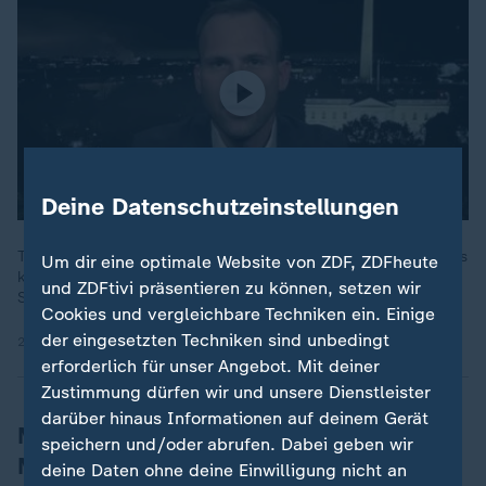
Deine Datenschutzeinstellungen
Trump "fordert, dass die EU-Staaten mehr amerikanische Autos
Um dir eine optimale Website von ZDF, ZDFheute
kaufen, mehr Gas und Öl, sonst gebe es Zölle", erklärt David
und ZDFtivi präsentieren zu können, setzen wir
Sauer, ZDF-Korrespondent zu Trumps Rede in Davos.
Cookies und vergleichbare Techniken ein. Einige
der eingesetzten Techniken sind unbedingt
24.01.2025 | 3:48 min
erforderlich für unser Angebot. Mit deiner
Zustimmung dürfen wir und unsere Dienstleister
darüber hinaus Informationen auf deinem Gerät
Mexiko bereitet sich auf
speichern und/oder abrufen. Dabei geben wir
Massenabschiebungen vor
deine Daten ohne deine Einwilligung nicht an