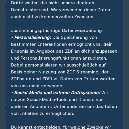
Dritte weiter, die nicht unsere direkten
In seiner Antrittsrede hatte Trump angekündigt,
Dienstleister sind. Wir verwenden deine Daten
"Millionen und Abermillionen" irregulärer Migranten
auch nicht zu kommerziellen Zwecken.
abzuschieben. In einem anderen von ihm am Montag
unterzeichneten Dekret verhängte er den Notstand an
Zustimmungspflichtige Datenverarbeitung
der Grenze zu Mexiko.
• Personalisierung:
Die Speicherung von
bestimmten Interaktionen ermöglicht uns, dein
Seine Sprecherin Karoline Leavitt teilte am Mittwoch
Erlebnis im Angebot des ZDF an dich anzupassen
mit, dass Trump die
Entsendung von zusätzlichen
und Personalisierungsfunktionen anzubieten.
1.500 Soldaten
an die Südgrenze angeordnet habe.
Dabei personalisieren wir ausschließlich auf
Basis deiner Nutzung von ZDF Streaming, der
ZDFheute und ZDFtivi. Daten von Dritten werden
Mexiko bereitet sich unterdessen auf die
von uns nicht verwendet.
Massenabschiebung aus den USA vor. Marinesoldaten
• Social Media und externe Drittsysteme:
Wir
errichteten am Donnerstag olivgrüne Zelte in der
nutzen Social-Media-Tools und Dienste von
Grenzstadt Matamoros, die gegenüber des
anderen Anbietern. Unter anderem um das Teilen
texanischen Brownsville liegt, wie ein Korrespondent
von Inhalten zu ermöglichen.
der Nachrichtenagentur AFP beobachtete.
Du kannst entscheiden, für welche Zwecke wir