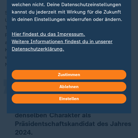
welchen nicht. Deine Datenschutzeinstellungen
kannst du jederzeit mit Wirkung für die Zukunft
Seitdem hat er immer wieder Enthüllungsbücher über
in deinen Einstellungen widerrufen oder ändern.
US-Präsidenten veröffentlicht, darunter mehrere über
Trump. Woodward kommt zu dem Schluss, dass der
Hier findest du das Impressum.
Rechtspopulist angesichts seiner Kontakte zu einem
Weitere Informationen findest du in unserer
autoritär regierenden russischen Staatschef, der einen
„
Datenschutzerklärung.
Krieg gegen den US-Verbündeten Ukraine führt,
weniger für das Präsidentenamt geeignet sei als es
Nixon damals war.
Zustimmen
Ablehnen
Trump war der rücksichtsloseste und
impulsivste Präsident in der
Einstellen
Geschichte Amerikas und zeigt
denselben Charakter als
Präsidentschaftskandidat des Jahres
2024.