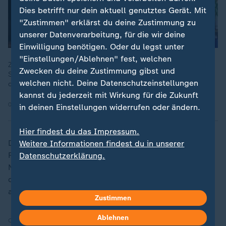
Dies betrifft nur dein aktuell genutztes Gerät. Mit
"Zustimmen" erklärst du deine Zustimmung zu
unserer Datenverarbeitung, für die wir deine
Einwilligung benötigen. Oder du legst unter
"Einstellungen/Ablehnen" fest, welchen
Zohran Mamdani ist neuer Bürgermeister von New York. Der
Zwecken du deine Zustimmung gibst und
Sozialist sieht sich als das Gegenteil von Donald Trump und
welchen nicht. Deine Datenschutzeinstellungen
dessen Politik.
kannst du jederzeit mit Wirkung für die Zukunft
05.11.2025 | 1:32 min
in deinen Einstellungen widerrufen oder ändern.
Hier findest du das Impressum.
Der linke Politiker - der lange als Außenseiter im
Weitere Informationen findest du in unserer
Rennen um das Amt gegolten hatte - hatte sich am 4.
Datenschutzerklärung.
November in der New Yorker Bürgermeisterwahl
durchgesetzt. Zum Jahreswechsel wird er sein Amt
antreten.
Zustimmen
Ablehnen
Quelle:
dpa