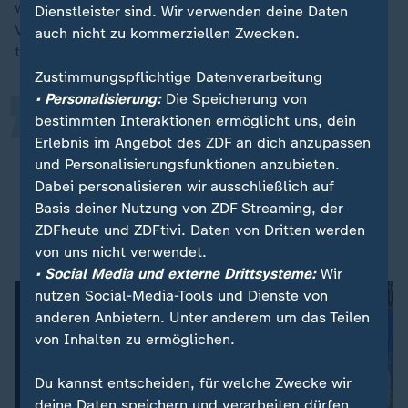
„
weil man sich mit jedem treffen wolle, solange es zum
Dienstleister sind. Wir verwenden deine Daten
Vorteil der 8,5 Millionen New Yorker sei, die sich in der
auch nicht zu kommerziellen Zwecken.
teuersten Stadt der
USA
ihren Alltag leisten müssten.
Zustimmungspflichtige Datenverarbeitung
• Personalisierung:
Die Speicherung von
bestimmten Interaktionen ermöglicht uns, dein
Ich möchte dem Präsidenten ganz
Erlebnis im Angebot des ZDF an dich anzupassen
offen sagen, was es bedeutet, sich
und Personalisierungsfunktionen anzubieten.
wirklich für die New Yorker
Dabei personalisieren wir ausschließlich auf
einzusetzen.
Basis deiner Nutzung von ZDF Streaming, der
ZDFheute und ZDFtivi. Daten von Dritten werden
Zohran Mamdani, neugewählter Bürgermeister von New York
von uns nicht verwendet.
• Social Media und externe Drittsysteme:
Wir
nutzen Social-Media-Tools und Dienste von
anderen Anbietern. Unter anderem um das Teilen
von Inhalten zu ermöglichen.
Du kannst entscheiden, für welche Zwecke wir
deine Daten speichern und verarbeiten dürfen.