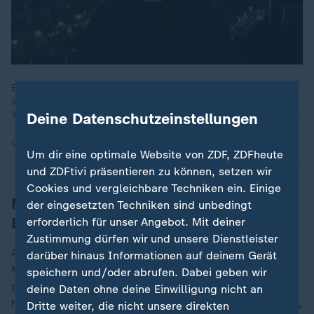
Es provoziere Trump, mit dem Demokraten Mamdani einen so
starken Gegenkandidaten in der eigenen Heimatstadt New
York zu haben, sagt Politikwissenschaftlerin Laura von Daniels.
Deine Datenschutzeinstellungen
05.11.2025 | 27:23 min
Um dir eine optimale Website von ZDF, ZDFheute
und ZDFtivi präsentieren zu können, setzen wir
Cookies und vergleichbare Techniken ein. Einige
Mamdani setzte sich bei
der eingesetzten Techniken sind unbedingt
Bürgermeisterwahl in New York durch
erforderlich für unser Angebot. Mit deiner
Zustimmung dürfen wir und unsere Dienstleister
Am Tag seines Wahlsieges - und auch davor - hatte
darüber hinaus Informationen auf deinem Gerät
Mamdani selbst nicht mit scharfer Kritik an Trump
speichern und/oder abrufen. Dabei geben wir
gespart. Beim Sender MS NOW erklärte er nun, man
deine Daten ohne deine Einwilligung nicht an
habe sich mit dem Weißen Haus in Verbindung gesetzt,
Dritte weiter, die nicht unsere direkten