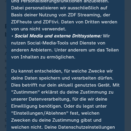
und Personalisierungsfunktionen anzubieten.
20.01.2025 | 104:10 min
Dabei personalisieren wir ausschließlich auf
Basis deiner Nutzung von ZDF Streaming, der
ZDFheute und ZDFtivi. Daten von Dritten werden
Experte: Trumps Antrittsrede 2017
von uns nicht verwendet.
besonders scharf
• Social Media und externe Drittsysteme:
Wir
nutzen Social-Media-Tools und Dienste von
Vormann zufolge ist der Gestus aller
anderen Anbietern. Unter anderem um das Teilen
Amtseinführungsreden seit dem
Zweiten Weltkrieg
von Inhalten zu ermöglichen.
immer der gleiche. Nämlich ungefähr so: "Es war ein
schwerer Wahlkampf, wir haben gegeneinander
Du kannst entscheiden, für welche Zwecke wir
gekämpft. Und jetzt ist die Zeit, wieder
deine Daten speichern und verarbeiten dürfen.
zusammenzukommen. Wir stehen vor großen Krisen,
Dies betrifft nur dein aktuell genutztes Gerät. Mit
aber als Nation können wir das leisten."
"Zustimmen" erklärst du deine Zustimmung zu
unserer Datenverarbeitung, für die wir deine
2017 aber sei es anders gewesen, "wo es tatsächlich
Einwilligung benötigen. Oder du legst unter
um eine sehr scharfe Kritik aller politischen Eliten
"Einstellungen/Ablehnen" fest, welchen
ging". Dass der Ton der ersten Ansprache härter war,
Zwecken du deine Zustimmung gibst und
hätte man damals auch an den Gesichtsausdrücken
welchen nicht. Deine Datenschutzeinstellungen