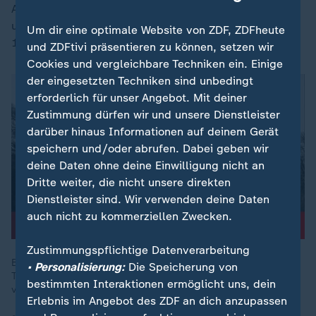
Abkehr von der Klimawende." Außerdem gehe es auch
um ein "imperialistisches Gebaren, das eigentlich ans
Um dir eine optimale Website von ZDF, ZDFheute
19. Jahrhundert erinnert", so Vormann.
und ZDFtivi präsentieren zu können, setzen wir
Cookies und vergleichbare Techniken ein. Einige
der eingesetzten Techniken sind unbedingt
erforderlich für unser Angebot. Mit deiner
Zustimmung dürfen wir und unsere Dienstleister
darüber hinaus Informationen auf deinem Gerät
speichern und/oder abrufen. Dabei geben wir
deine Daten ohne deine Einwilligung nicht an
Dritte weiter, die nicht unsere direkten
Dienstleister sind. Wir verwenden deine Daten
auch nicht zu kommerziellen Zwecken.
Zustimmungspflichtige Datenverarbeitung
Bei seinem Amtsantritt hat der neue US-Präsident Donald
• Personalisierung:
Die Speicherung von
Trump eine "Revolution des gesunden Menschenverstandes"
bestimmten Interaktionen ermöglicht uns, dein
versprochen.
Erlebnis im Angebot des ZDF an dich anzupassen