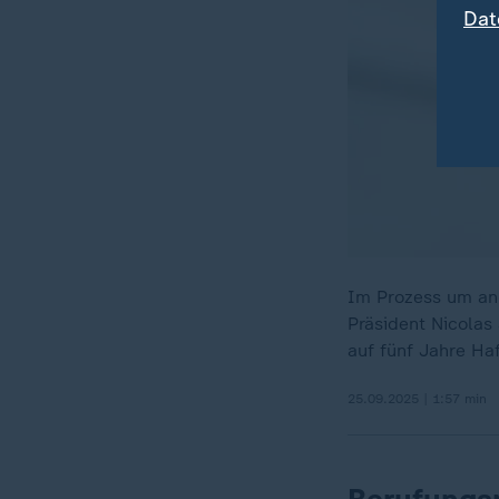
Dat
Im Prozess um ang
Präsident Nicolas
auf fünf Jahre Haf
25.09.2025 | 1:57 min