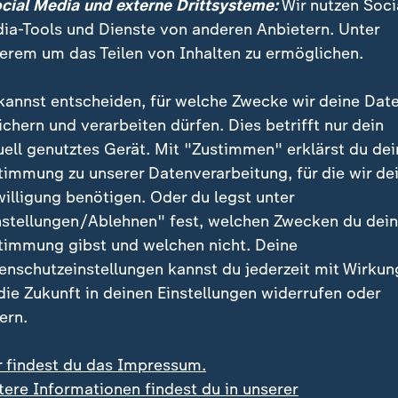
ocial Media und externe Drittsysteme:
Wir nutzen Soci
n, sich Gelder des damaligen libyschen Machthabers
ia-Tools und Dienste von anderen Anbietern. Unter
chaffen.
erem um das Teilen von Inhalten zu ermöglichen.
eß einen Haftbefehl und ordnete an, die Strafe vorläu
kannst entscheiden, für welche Zwecke wir deine Dat
rkozy ging in Berufung, er bestreitet die Vorwürfe. W
ichern und verarbeiten dürfen. Dies betrifft nur dein
ilt er nicht als verurteilter Straftäter, sondern lediglic
uell genutztes Gerät. Mit "Zustimmen" erklärst du dei
och da seine Inhaftierung mit vorläufiger Vollstrecku
timmung zu unserer Datenverarbeitung, für die wir de
 musste er dennoch in Haft. Mit Haftantritt konnten 
willigung benötigen. Oder du legst unter
ellen, dass Sarkozy vorerst wieder aus dem Gefängni
nstellungen/Ablehnen" fest, welchen Zwecken du dei
timmung gibst und welchen nicht. Deine
enschutzeinstellungen kannst du jederzeit mit Wirkun
 die Zukunft in deinen Einstellungen widerrufen oder
ern.
r findest du das Impressum.
tere Informationen findest du in unserer