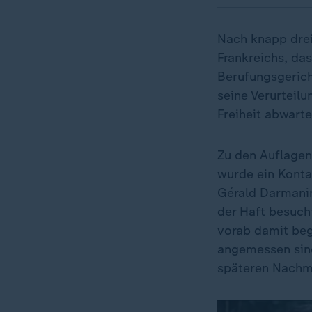
Nach knapp drei
Frankreichs
, da
Berufungsgerich
seine Verurteilu
Freiheit abwart
Zu den Auflagen
wurde ein Konta
Gérald Darmanin.
der Haft besuch
vorab damit beg
angemessen sind
späteren Nachmi