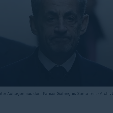
er Auflagen aus dem Pariser Gefängnis Santé frei. (Archivb