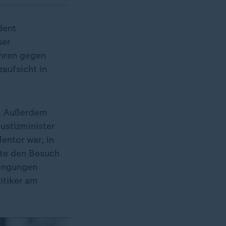
dent
ser
ahren gegen
zaufsicht in
f. Außerdem
ustizminister
entor war, in
tte den Besuch
dingungen
itiker am