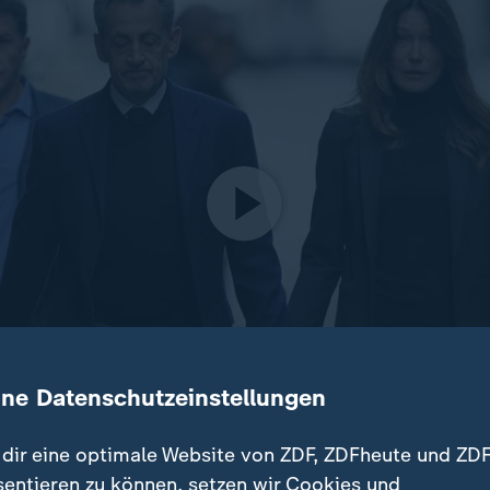
ine Datenschutzeinstellungen
dir eine optimale Website von ZDF, ZDFheute und ZDF
äsident Sarkozy hat seine Haftstrafe angetreten. Er wurde 
sentieren zu können, setzen wir Cookies und
mpfgelder schuldig gesprochen, Teil einer kriminellen Vere