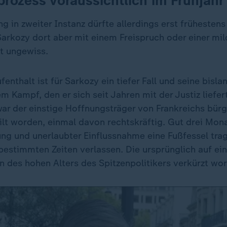
rozess voraussichtlich im Frühjahr
ng in zweiter Instanz dürfte allerdings erst frühest
Sarkozy dort aber mit einem Freispruch oder einer mil
st ungewiss.
enthalt ist für Sarkozy ein tiefer Fall und seine bisla
m Kampf, den er sich seit Jahren mit der Justiz liefert
war der einstige Hoffnungsträger von Frankreichs bürg
ilt worden, einmal davon rechtskräftig. Gut drei Mon
g und unerlaubter Einflussnahme eine Fußfessel trag
 bestimmten Zeiten verlassen. Die ursprünglich auf ei
n des hohen Alters des Spitzenpolitikers verkürzt wo