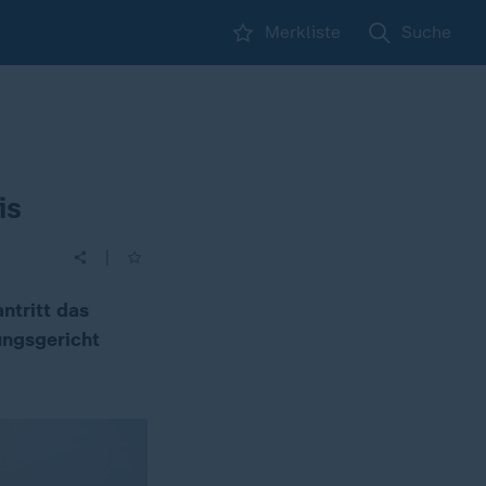
Merkliste
Suche
is
|
ntritt das
ungsgericht