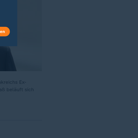
len
kreichs Ex-
aß beläuft sich