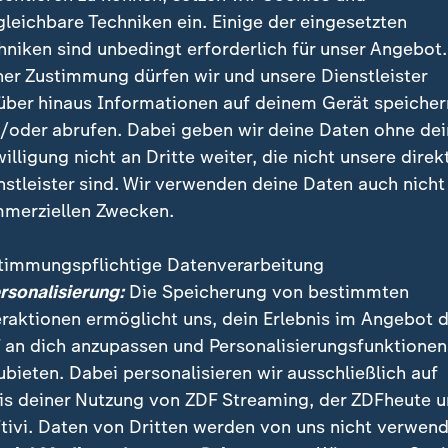
gleichbare Techniken ein. Einige der eingesetzten
hniken sind unbedingt erforderlich für unser Angebot.
ner Zustimmung dürfen wir und unsere Dienstleister
über hinaus Informationen auf deinem Gerät speicher
ltschaft forderte Sarkozys Freilas
/oder abrufen. Dabei geben wir deine Daten ohne de
willigung nicht an Dritte weiter, die nicht unsere direk
h die französische Generalstaatsanwaltschaft die Frei
nstleister sind. Wir verwenden deine Daten auch nicht
ert. Sarkozy selber hatte am Vormittag per Videoscha
merziellen Zwecken.
sagt, dass sein Gefängnisaufenthalt "sehr hart" und 
erste Mal, dass der inhaftierte Ex-Präsident sich öffent
timmungspflichtige Datenverarbeitung
ersonalisierung:
Die Speicherung von bestimmten
eraktionen ermöglicht uns, dein Erlebnis im Angebot 
 an dich anzupassen und Personalisierungsfunktionen
m mutmaßliche illegale Finanzhilfen aus
Libyen
für den
ubieten. Dabei personalisieren wir ausschließlich auf
swahlkampf 2007 hatte ein Pariser Gericht Sarkozy 
is deiner Nutzung von ZDF Streaming, der ZDFheute 
n einer kriminellen Vereinigung zu fünf Jahren Haft ver
tivi. Daten von Dritten werden von uns nicht verwend
von aus, dass der ehemalige Präsident
Frankreichs
und