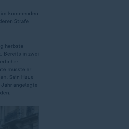
ens im kommenden
deren Strafe
ng herbste
. Bereits in zwei
erlicher
ate musste er
en. Sein Haus
n Jahr angelegte
rden.