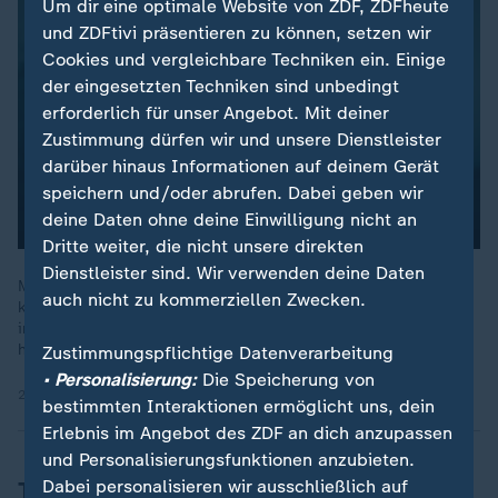
Um dir eine optimale Website von ZDF, ZDFheute
und ZDFtivi präsentieren zu können, setzen wir
Cookies und vergleichbare Techniken ein. Einige
der eingesetzten Techniken sind unbedingt
erforderlich für unser Angebot. Mit deiner
Zustimmung dürfen wir und unsere Dienstleister
darüber hinaus Informationen auf deinem Gerät
speichern und/oder abrufen. Dabei geben wir
deine Daten ohne deine Einwilligung nicht an
Dritte weiter, die nicht unsere direkten
Dienstleister sind. Wir verwenden deine Daten
Mittelbaden 2012: Eine riesige Fläche wird mit PFAS
auch nicht zu kommerziellen Zwecken.
kontaminiert. Die Chemikalie gelangt ins Trinkwasser und auch
ins Blut der Menschen. Ein Umweltverbrechen mit Folgen bis
heute.
Zustimmungspflichtige Datenverarbeitung
• Personalisierung:
Die Speicherung von
26.05.2024 | 28:20 min
bestimmten Interaktionen ermöglicht uns, dein
Erlebnis im Angebot des ZDF an dich anzupassen
und Personalisierungsfunktionen anzubieten.
Teure Trinkwasserreinigung -
Dabei personalisieren wir ausschließlich auf