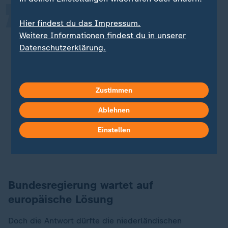
Angesichts der Schädlichkeit von
Hier findest du das Impressum.
PFAS-Verbindungen für die Umwelt
Weitere Informationen findest du in unserer
und insbesondere die
Datenschutzerklärung.
Trinkwasserversorgung in den
Niederlanden möchten wir Sie
dringend bitten, auf Bundesebene
Zustimmen
Emissionsgrenzwerte für gereinigte
Ablehnen
Industrieabwässer festzulegen
Einstellen
Gerard Stroomberg, Verband der niederländischen
Flusswasserwerke RIWA-Rijn
Bundesregierung wartet auf
europäische Lösung
Doch die Antwort dürfte die niederländischen