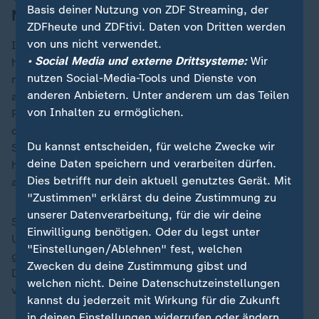
Basis deiner Nutzung von ZDF Streaming, der
Niederlande fordern Grenzwerte
ZDFheute und ZDFtivi. Daten von Dritten werden
von uns nicht verwendet.
In den niederländischen Wasserwerken muss all das
• Social Media und externe Drittsysteme:
Wir
herausgefiltert werden. "Wenn wir das herausholen
nutzen Social-Media-Tools und Dienste von
müssen, bedeutet das höhere Kosten. Es bedeutet
anderen Anbietern. Unter anderem um das Teilen
auch, dass neue Abfälle entstehen, denn obwohl wir
von Inhalten zu ermöglichen.
PFAS aus dem Trinkwasser entfernen, müssen wir sie
danach immer noch selbst entsorgen", sagt
Du kannst entscheiden, für welche Zwecke wir
Stroomberg. Seiner Ansicht nach müssten PFAS dort
deine Daten speichern und verarbeiten dürfen.
herausgefiltert werden, wo sie entstehen - also vor
Dies betrifft nur dein aktuell genutztes Gerät. Mit
allem in Deutschland.
"Zustimmen" erklärst du deine Zustimmung zu
unserer Datenverarbeitung, für die wir deine
Stroomberg hat deshalb einen Brief an die deutsche
Einwilligung benötigen. Oder du legst unter
Umweltministerin Steffi Lemke (
Die Grünen
)
„
"Einstellungen/Ablehnen" fest, welchen
geschrieben. Darin bedankt er sich zwar dafür, dass
Zwecken du deine Zustimmung gibst und
Deutschland ein
EU
-weites Verfahren zur Reduzierung
welchen nicht. Deine Datenschutzeinstellungen
von PFAS angestossen habe, fordert aber auch:
kannst du jederzeit mit Wirkung für die Zukunft
in deinen Einstellungen widerrufen oder ändern.