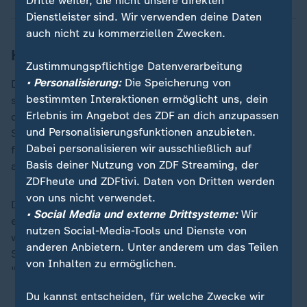
Dritte weiter, die nicht unsere direkten
Dienstleister sind. Wir verwenden deine Daten
auch nicht zu kommerziellen Zwecken.
Haftbefehl könnte Reisen erschweren
Zustimmungspflichtige Datenverarbeitung
• Personalisierung:
Die Speicherung von
Der IStGH hat keine eigene Polizei, um
bestimmten Interaktionen ermöglicht uns, dein
seine Haftbefehle durchzusetzen, er ist deshalb auf
Erlebnis im Angebot des ZDF an dich anzupassen
die Kooperation der 124 Mitgliedstaaten angewiesen.
und Personalisierungsfunktionen anzubieten.
Sie sind theoretisch verpflichtet, die Gesuchten
Dabei personalisieren wir ausschließlich auf
festzunehmen, sobald sie sich in ihrem Staatsgebiet
Basis deiner Nutzung von ZDF Streaming, der
aufhalten.
ZDFheute und ZDFtivi. Daten von Dritten werden
von uns nicht verwendet.
Dies könnte Reisen von Netanjahu und Galant
• Social Media und externe Drittsysteme:
Wir
erschweren. Der EU-Außenbeauftragte Josep Borrell
nutzen Social-Media-Tools und Dienste von
wies darauf hin, dass die Entscheidung des
anderen Anbietern. Unter anderem um das Teilen
Strafgerichtshofs für alle Vertragsstaaten bindend sei,
von Inhalten zu ermöglichen.
"also auch für alle EU-Mitgliedsstaaten".
Du kannst entscheiden, für welche Zwecke wir