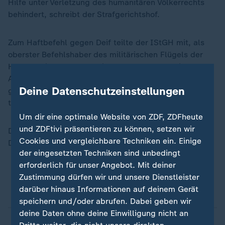
Hilfe unter Verletzung des humanitären Völkerrechts
behindert, schreibt der Strafgerichtshof.
Zum Haftbefehl gegen Deif teilte der IStGH mit, als
oberster Befehlshaber des militärischen Flügels der
Hamas sei er verantwortlich für Verbrechen wie Mord,
Ausrottung, Folter, Vergewaltigung und Geiselnahme
Deine Datenschutzeinstellungen
gewesen. Diese Taten habe er teils selbst begangen,
teils befohlen oder veranlasst.
Um dir eine optimale Website von ZDF, ZDFheute
und ZDFtivi präsentieren zu können, setzen wir
Der Strafgerichtshof sieht Deif als einen der
Cookies und vergleichbare Techniken ein. Einige
Drahtzieher hinter dem Massaker vom 7. Oktober.
der eingesetzten Techniken sind unbedingt
erforderlich für unser Angebot. Mit deiner
Zustimmung dürfen wir und unsere Dienstleister
Was ist der Internationale Strafgerichtshof
darüber hinaus Informationen auf deinem Gerät
(IStGH)?
speichern und/oder abrufen. Dabei geben wir
deine Daten ohne deine Einwilligung nicht an
Was ist der Unterschied zum IGH
?