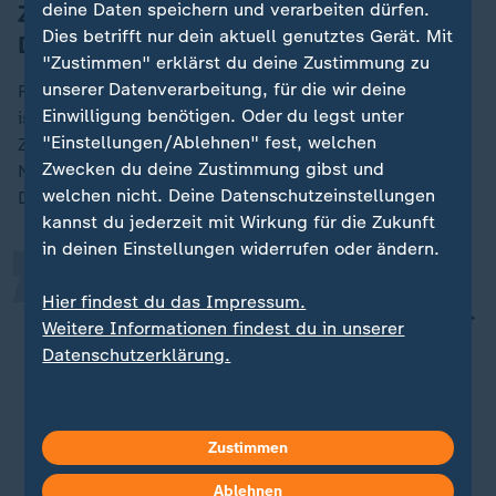
ZDF-Korrespondent: "Riesiges
deine Daten speichern und verarbeiten dürfen.
Dies betrifft nur dein aktuell genutztes Gerät. Mit
Dilemma" für Deutschland
"Zustimmen" erklärst du deine Zustimmung zu
unserer Datenverarbeitung, für die wir deine
Für Deutschland bedeuteten die Haftbefehle gegen
Einwilligung benötigen. Oder du legst unter
israelische Politiker ein "riesiges Dilemma", erklärt
„
"Einstellungen/Ablehnen" fest, welchen
ZDF-Korrespondent Reichert. Eigentlich müsse
Zwecken du deine Zustimmung gibst und
Netanjahu verhaftet werden, wenn er nach
welchen nicht. Deine Datenschutzeinstellungen
Deutschland kommt.
kannst du jederzeit mit Wirkung für die Zukunft
in deinen Einstellungen widerrufen oder ändern.
Berlin ist aber der größte
Hier findest du das Impressum.
Unterstützer Israels neben den USA -
Weitere Informationen findest du in unserer
und es ist schlecht vorstellbar, dass
Datenschutzerklärung.
ausgerechnet in Deutschland ein
Politiker aus Israel verhaftet würde.
Zustimmen
Thomas Reichert, ZDF-Korrespondent
Ablehnen