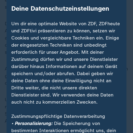
seinem Büro sind zwei Wachmänner dabei.
Deine Datenschutzeinstellungen
Die Hisbollah würde im Libanon viele ängstigen, sagt
Um dir eine optimale Website von ZDF, ZDFheute
Abi Najem, deswegen habe sie so eine Macht. Es gebe
und ZDFtivi präsentieren zu können, setzen wir
aber natürlich auch echte Anhänger der Schiitenmiliz,
Cookies und vergleichbare Techniken ein. Einige
die stark in der libanesischen Gesellschaft verankert
der eingesetzten Techniken sind unbedingt
sei.
erforderlich für unser Angebot. Mit deiner
Zustimmung dürfen wir und unsere Dienstleister
darüber hinaus Informationen auf deinem Gerät
Abi Najem ist aber überzeugt, "dass es viele Libanesen
speichern und/oder abrufen. Dabei geben wir
gibt, die revoltieren werden, wenn sie merken, dass
deine Daten ohne deine Einwilligung nicht an
die Hisbollah verliert."
Dritte weiter, die nicht unsere direkten
Dienstleister sind. Wir verwenden deine Daten
Und danach sieht es gerade stark aus. Zumindest
auch nicht zu kommerziellen Zwecken.
militärisch und personell hat die pro-iranische
Schiitenmiliz durch die permanenten israelischen
Zustimmungspflichtige Datenverarbeitung
Angriffe viel an Schlagkraft verloren.
• Personalisierung:
Die Speicherung von
bestimmten Interaktionen ermöglicht uns, dein