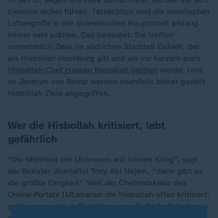
ziemlich sicher fühlen. Tatsächlich sind die israelischen
Luftangriffe in der libanesischen Hauptstadt bislang
immer sehr präzise. Das bedeutet: Sie treffen
vornehmlich Ziele im südlichen Stadtteil Dahieh, der
als Hisbollah-Hochburg gilt und wo vor kurzem auch
Hisbollah-Chef Hassan Nasrallah getötet
wurde. Und
im Zentrum von Beirut werden ebenfalls bisher gezielt
Hisbollah-Ziele angegriffen.
Wer die Hisbollah kritisiert, lebt
gefährlich
"Die Mehrheit der Libanesen will keinen Krieg", sagt
der Beiruter Journalist Tony Abi Najem, "darin gibt es
die größte Einigkeit". Weil der Chefredakteur des
Online-Portals IMLebanon die Hisbollah offen kritisiert,
geht er nur noch in Begleitung von Sicherheitsleuten
aus dem Haus. Auch während unseres Interviews in