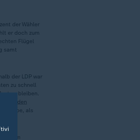
ozent der Wähler
ählt er doch zum
echten Flügel
ng samt
halb der LDP war
hten zu schnell
Amt zu bleiben.
t
Joe Biden
ben habe, als
tivi
itete im