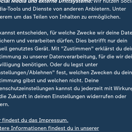
ocial Media und externe Drittsysteme:
Wir nutzen Soci
eftige Kritik gab es auch, als Kishida vergangenes Jah
ia-Tools und Dienste von anderen Anbietern. Unter
ete verstrahlte Kühlwasser aus dem Atomkraftwerk Fu
erem um das Teilen von Inhalten zu ermöglichen.
.
kannst entscheiden, für welche Zwecke wir deine Dat
eb hatte Kishida durch den
G7-Gipfel
in Hiroshima im 
ichern und verarbeiten dürfen. Dies betrifft nur dein
r als großen Erfolg gewertet, dass der ukrainische Pr
uell genutztes Gerät. Mit "Zustimmen" erklärst du dei
lenskyj
persönlich kam, sondern vor allem dass Japa
timmung zu unserer Datenverarbeitung, für die wir de
erikanischen Präsidenten dazu zu bewegen, zumindest 
willigung benötigen. Oder du legst unter
im Friedensmuseum Hiroshima zum Gedenken an den
nstellungen/Ablehnen" fest, welchen Zwecken du dei
wurf 1945 zu besichtigen. Die
USA
,
Großbritannien
timmung gibst und welchen nicht. Deine
ten sich zunächst geweigert, die Ausstellung zu besu
enschutzeinstellungen kannst du jederzeit mit Wirkun
 die Zukunft in deinen Einstellungen widerrufen oder
ern.
ndal erschütterte Kishidas Partei
r findest du das Impressum.
tere Informationen findest du in unserer
immung gegen Kishida hält bis heute an. Im Herbst le