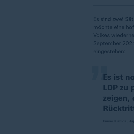
Es sind zwei Sät
möchte eine höfl
„
Volkes wiederhe
September 2021.
eingestehen:
Es ist n
LDP zu p
zeigen, 
Rücktrit
Fumio Kishida, Ja