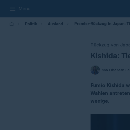
Menü
Premier-Rückzug in Japan: Ti
Politik
Ausland
Rückzug von Japa
Kishida: T
:
von Elisabeth S
Fumio Kishida wi
Wahlen antreten
wenige.