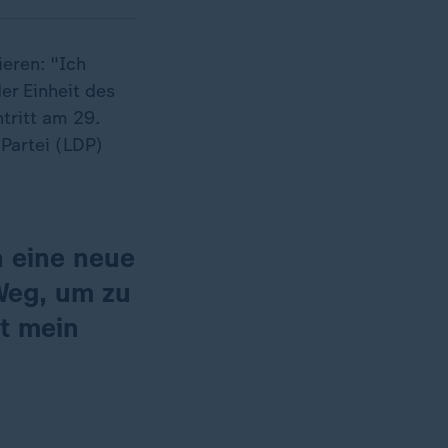
eren: "Ich
er Einheit des
tritt am 29.
Partei (LDP)
h eine neue
 Weg, um zu
st mein