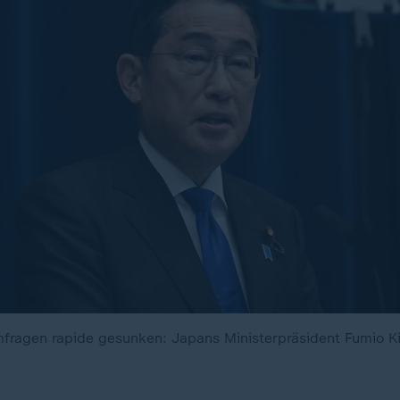
fragen rapide gesunken: Japans Ministerpräsident Fumio K