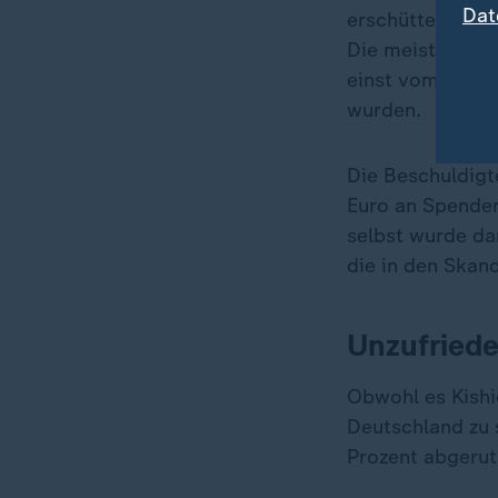
Dat
erschütterte ei
Die meisten geh
einst vom natio
wurden.
Die Beschuldigt
Euro an Spenden
selbst wurde da
die in den Skand
Unzufried
Obwohl es Kishi
Deutschland zu 
Prozent abgerut