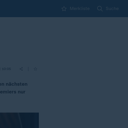
Merkliste
Suche
|
| 10:05
den nächsten
remiers nur