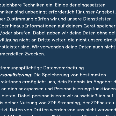
ie japanische Zeitenwende ein: Das einst pazifistis
gleichbare Techniken ein. Einige der eingesetzten
 massiv auf und soll nun auch die Fähigkeit zum mili
hniken sind unbedingt erforderlich für unser Angebot.
itzen.
ner Zustimmung dürfen wir und unsere Dienstleister
über hinaus Informationen auf deinem Gerät speicher
/oder abrufen. Dabei geben wir deine Daten ohne de
ch der Verteidigungsetat auf zwei Prozent des japani
willigung nicht an Dritte weiter, die nicht unsere direk
odukts verdoppeln. Kishida begründete den Schritt 
nstleister sind. Wir verwenden deine Daten auch nicht
hinas
und der gestiegenen Bedrohung durch
Nordkor
merziellen Zwecken.
sische Invasion in die
Ukraine
könne autokratischen S
 Blaupause dienen.
timmungspflichtige Datenverarbeitung
ersonalisierung:
Die Speicherung von bestimmten
 an Verteidigungsreform
eraktionen ermöglicht uns, dein Erlebnis im Angebot 
 an dich anzupassen und Personalisierungsfunktionen
ubieten. Dabei personalisieren wir ausschließlich auf
ngsreform hat viele japanische Liberale empört. Die 
is deiner Nutzung von ZDF Streaming, der ZDFheute 
igungsstreitkräfte seien heute mehr oder weniger Tei
tivi. Daten von Dritten werden von uns nicht verwend
men der ständigen gemeinsamen Kommandozentrale, 