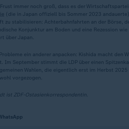
 Frust immer noch groß, dass es der Wirtschaftsparte
ie
(die in Japan offiziell bis Sommer 2023 andauerte
aft zu stabilisieren: Achterbahnfahrten an der Börse, 
ländische Konjunktur am Boden und eine Rezession wie 
t über Japan.
 Probleme ein anderer anpacken: Kishida macht den We
t. Im September stimmt die LDP über einen Spitzenka
lgemeinen Wahlen, die eigentlich erst im Herbst 2025 
 wohl vorgezogen.
dt ist ZDF-Ostasienkorrespondentin.
 WhatsApp