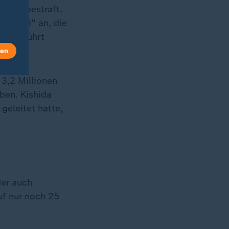
urden bestraft.
eiwakai" an, die
 angeführt
len
3,2 Millionen
ben. Kishida
geleitet hatte,
der auch
uf nur noch 25