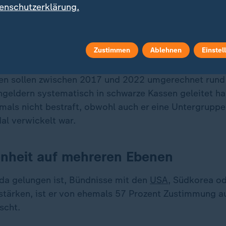
enschutzerklärung.
n Parteispendenskandal die LDP. 39 Parteimitglieder w
örten der inzwischen aufgelösten Untergruppe der "S
nalistischen, im Juli 2022 ermordeten Ex-Premier Abe
Zustimmen
Ablehnen
Einstel
en sollen zwischen 2017 und 2022 umgerechnet rund 
geldern systematisch in schwarze Kassen geleitet ha
mals nicht bestraft, obwohl auch er eine Untergruppe 
al verwickelt war.
enheit auf mehreren Ebenen
da gelungen ist, Bündnisse mit den
USA
, Südkorea o
stärken, ist er von ehemals 57 Prozent Zustimmung a
scht.