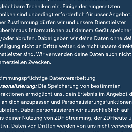
gleichbare Techniken ein. Einige der eingesetzten
hniken sind unbedingt erforderlich für unser Angebot.
ner Zustimmung dürfen wir und unsere Dienstleister
über hinaus Informationen auf deinem Gerät speicher
/oder abrufen. Dabei geben wir deine Daten ohne de
willigung nicht an Dritte weiter, die nicht unsere direk
nstleister sind. Wir verwenden deine Daten auch nicht
merziellen Zwecken.
emacht, sie wolle „nicht eine Neuauflage von Donald Trump,
n Joe Biden, sondern was Neues“, so ZDF-Korrespondent El
timmungspflichtige Datenverarbeitung
ersonalisierung:
Die Speicherung von bestimmten
eraktionen ermöglicht uns, dein Erlebnis im Angebot 
 an dich anzupassen und Personalisierungsfunktionen
ubieten. Dabei personalisieren wir ausschließlich auf
is deiner Nutzung von ZDF Streaming, der ZDFheute 
 Ganze bei Fox News?
tivi. Daten von Dritten werden von uns nicht verwend