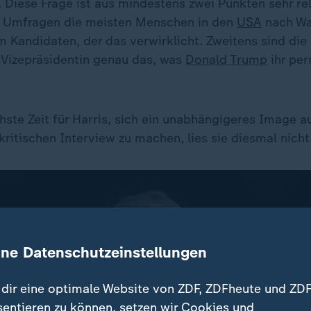
 Diese Frage ist aus mindestens zwei Punkten sehr re
t Umfragen die meisten Menschen in den
USA
nach Wa
 Kandidaten, der das verwirklicht. Zweitens sind die
s Vizepräsidentin genau das, was
Donald Trump
ihr pe
hste Zeit für Harris, sich ein unabhängigeres Image a
ritischen Interview zu machen, lies sie diesmal nicht
ine Datenschutzeinstellungen
dir eine optimale Website von ZDF, ZDFheute und ZDF
sentieren zu können, setzen wir Cookies und