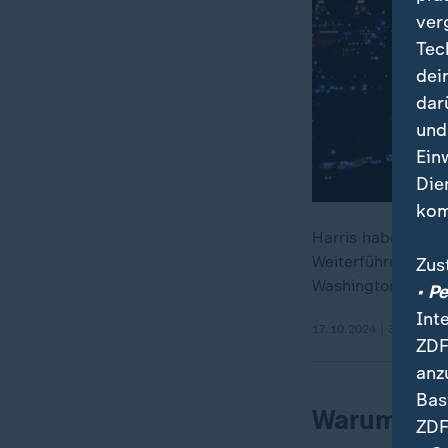
ver
Tec
dei
dar
und
Ein
Die
kom
Harris habe klarg
Weiterführung vo
Zus
Washington.
• P
Int
17.10.2024 | 3:10 min
ZDF
anz
Bas
Warum das
ZDF