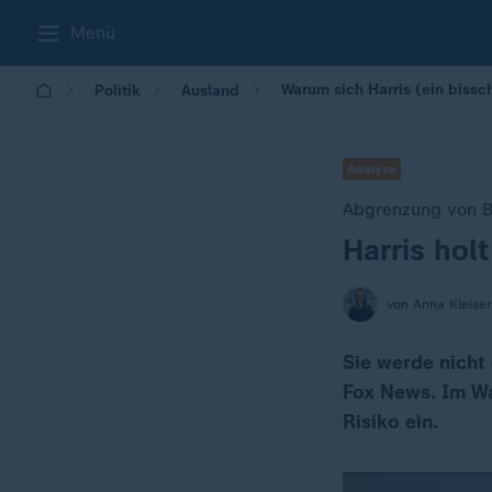
Menü
Warum sich Harris (ein biss
Politik
Ausland
Analyse
Abgrenzung von B
Harris hol
:
von Anna Kleiser
Sie werde nicht
Fox News. Im Wa
Risiko ein.