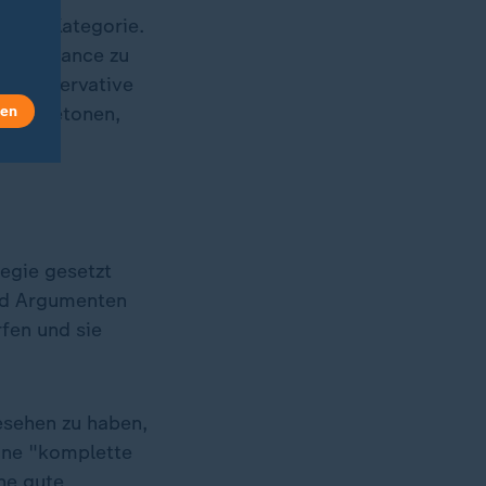
diese Kategorie.
 die Chance zu
n: konservative
len
s, zu betonen,
egie gesetzt
und Argumenten
fen und sie
esehen zu haben,
eine "komplette
ne gute