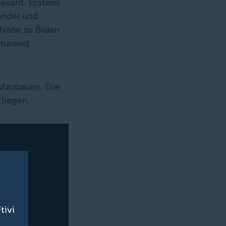
levant. Erstens
ndel und
 Nähe zu Biden
rmanent
ufzubauen. Die
 liegen.
tivi