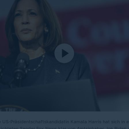
 US-Präsidentschaftskandidatin Kamala Harris hat sich in 
ichteten Sender Fox News klar von Amtsinhaber Joe Biden 