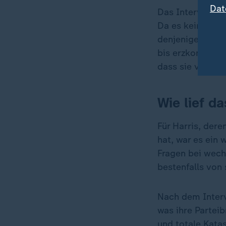
Dat
Das Interview m
Da es keine zwe
denjenigen vorz
bis erzkonservat
dass sie von Rep
Wie lief da
Für Harris, der
hat, war es ein
Fragen bei wech
bestenfalls von
Nach dem Interv
was ihre Partei
und totale Kata