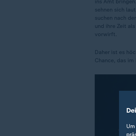
ins Amt bringen.
sehnen sich lau
suchen nach dem
und ihre Zeit al
vorwirft.
Daher ist es höc
Chance, das im k
De
Um 
prä