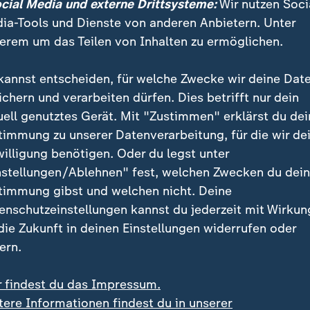
ocial Media und externe Drittsysteme:
Wir nutzen Soci
nn ihrer Kandidatur versucht die
Demokratin
auch Wäh
ia-Tools und Dienste von anderen Anbietern. Unter
epublikanischen Lager zu erreichen. Harris will als K
erem um das Teilen von Inhalten zu ermöglichen.
n werden, will einen
Republikaner
mit in
ihre Regieru
kampfspruch: "Country over Party" - also "Land über
kannst entscheiden, für welche Zwecke wir deine Dat
ichern und verarbeiten dürfen. Dies betrifft nur dein
rviews trat sie vor 100 Anti-Trump-Republikanern im
uell genutztes Gerät. Mit "Zustimmen" erklärst du dei
sylvania auf. Sie warnte deutlich vor Trump, zitiert
timmung zu unserer Datenverarbeitung, für die wir de
 den Worten Trumps sei "von Kopf bis Fuß ein Faschis
willigung benötigen. Oder du legst unter
nstellungen/Ablehnen" fest, welchen Zwecken du dei
timmung gibst und welchen nicht. Deine
lche Partei Sie wählen, egal, wen S
enschutzeinstellungen kannst du jederzeit mit Wirkun
Mal gewählt haben, es gibt einen Pla
 die Zukunft in deinen Einstellungen widerrufen oder
ern.
em Wahlkampf.
r findest du das Impressum.
mokratische Präsidentschaftskandidatin
tere Informationen findest du in unserer