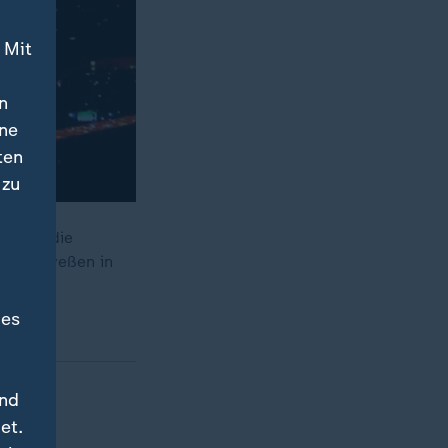
 Mit
n
ine
ten
 zu
 nicht die
mar Theveßen in
des
und
et.