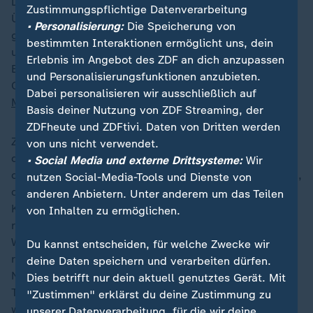
Deutschlands Vorstoß - es wird von einer
Zustimmungspflichtige Datenverarbeitung
Überbrückung, bis der Migrationspakt in Kraft tritt,
• Personalisierung:
Die Speicherung von
gesprochen. Auf der Plattform "
X
" richtete der
bestimmten Interaktionen ermöglicht uns, dein
ungarische Ministerpräsident
Viktor Orban
an
Erlebnis im Angebot des ZDF an dich anzupassen
Bundeskanzler
Olaf Scholz
die Worte "Willkommen im
und Personalisierungsfunktionen anzubieten.
Club", denn
Ungarn
will eine restriktive
Dabei personalisieren wir ausschließlich auf
Migrationspolitik
.
Basis deiner Nutzung von ZDF Streaming, der
ZDFheute und ZDFtivi. Daten von Dritten werden
Zwar hat die deutsche Innenministerin
Nancy Faeser
von uns nicht verwendet.
die EU-Kommission über das Vorhaben informiert, und
• Social Media und externe Drittsysteme:
Wir
die Kommission bestätigt, man sei im regen Austausch,
nutzen Social-Media-Tools und Dienste von
dass das alles mit dem EU-Recht konform abläuft.
anderen Anbietern. Unter anderem um das Teilen
Kaum kündigte Faeser aber die Kontrollen an, hat die
von Inhalten zu ermöglichen.
rechte Regierung der
Niederlande
sich in den
Windschatten Deutschlands gestellt und will
Du kannst entscheiden, für welche Zwecke wir
restriktive Migrationspolitik durchsetzen. Doch in den
deine Daten speichern und verarbeiten dürfen.
Niederlanden machen sich vor allem
Dies betrifft nur dein aktuell genutztes Gerät. Mit
Transportunternehmen Sorgen vor dem
"Zustimmen" erklärst du deine Zustimmung zu
wirtschaftlichen Schaden.
unserer Datenverarbeitung, für die wir deine