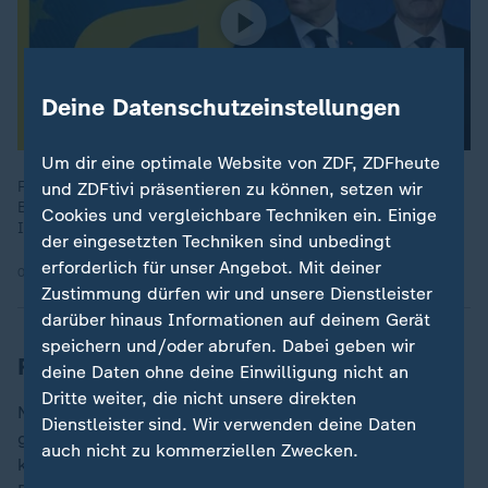
Deine Datenschutzeinstellungen
Um dir eine optimale Website von ZDF, ZDFheute
Frankreichs Präsident Macron liebt große Gesten,
und ZDFtivi präsentieren zu können, setzen wir
Bundeskanzler Scholz bedachte Worte. Krieg, Rechtsruck und
Cookies und vergleichbare Techniken ein. Einige
Inflation spalten Europa. Können diese Männer die EU retten?
der eingesetzten Techniken sind unbedingt
erforderlich für unser Angebot. Mit deiner
07.05.2024 | 15:36 min
Zustimmung dürfen wir und unsere Dienstleister
darüber hinaus Informationen auf deinem Gerät
speichern und/oder abrufen. Dabei geben wir
Reaktionen auf EU-politischer Bühne
deine Daten ohne deine Einwilligung nicht an
Dritte weiter, die nicht unsere direkten
Nicht alle sehen es so kritisch, wie man auf den
Dienstleister sind. Wir verwenden deine Daten
gläsernen Gängen in Straßburg hört. Vor allem in
auch nicht zu kommerziellen Zwecken.
konservativen Kreisen gibt es Zustimmung zu