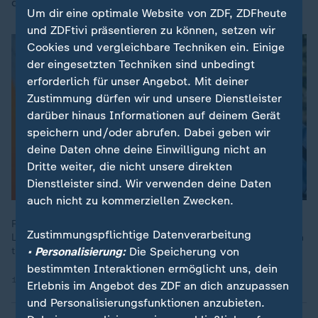
direkte Entlohnung gibt.
Um dir eine optimale Website von ZDF, ZDFheute
und ZDFtivi präsentieren zu können, setzen wir
Cookies und vergleichbare Techniken ein. Einige
der eingesetzten Techniken sind unbedingt
erforderlich für unser Angebot. Mit deiner
Zustimmung dürfen wir und unsere Dienstleister
darüber hinaus Informationen auf deinem Gerät
speichern und/oder abrufen. Dabei geben wir
deine Daten ohne deine Einwilligung nicht an
Dritte weiter, die nicht unsere direkten
Dienstleister sind. Wir verwenden deine Daten
auch nicht zu kommerziellen Zwecken.
Fünf Jahre nach der Pandemie zeigt sich: Haben sich
Zustimmungspflichtige Datenverarbeitung
Lieferdienste für Lebensmittel bewährt? Sind sie wirtschaftlich
• Personalisierung:
Die Speicherung von
tragfähig? Die Gewinner und Verlierer.
bestimmten Interaktionen ermöglicht uns, dein
10.03.2025 | 4:14 min
Erlebnis im Angebot des ZDF an dich anzupassen
und Personalisierungsfunktionen anzubieten.