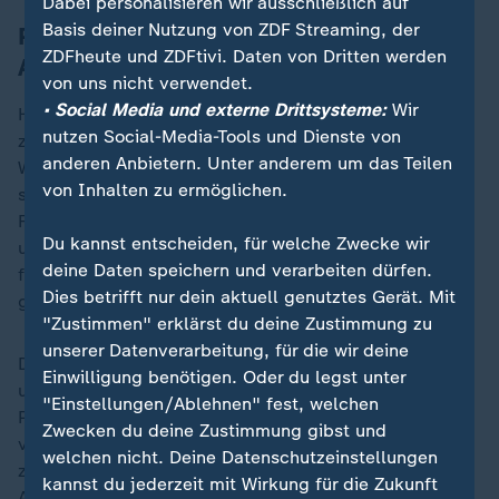
Dabei personalisieren wir ausschließlich auf
Basis deiner Nutzung von ZDF Streaming, der
Problem: Fahrer haben oft keine
ZDFheute und ZDFtivi. Daten von Dritten werden
Aufenthaltserlaubnis
von uns nicht verwendet.
• Social Media und externe Drittsysteme:
Wir
Hugo Allouard vom Institut Mines-Télécom in Paris hat
nutzen Social-Media-Tools und Dienste von
zu Lieferdiensten geforscht. Für den
anderen Anbietern. Unter anderem um das Teilen
Wirtschaftswissenschaftler gibt es auch ein
von Inhalten zu ermöglichen.
strukturelles Problem bei den Lieferfahrten: Viele
Fahrer hätten keine Alternative auf dem Arbeitsmarkt,
Du kannst entscheiden, für welche Zwecke wir
unter anderem wegen ihres Aufenthaltstitels. Dieser
deine Daten speichern und verarbeiten dürfen.
fehlt laut der Befragung von Médecins du Monde bei
Dies betrifft nur dein aktuell genutztes Gerät. Mit
gut zwei Dritteln der Fahrer.
"Zustimmen" erklärst du deine Zustimmung zu
unserer Datenverarbeitung, für die wir deine
Diese bezahlen häufig eine Gebühr an Accountinhaber
Einwilligung benötigen. Oder du legst unter
und fahren unter deren Namen. Die Arbeit für
"Einstellungen/Ablehnen" fest, welchen
Plattformen würde ihnen zwar helfen, etwas Geld zu
Zwecken du deine Zustimmung gibst und
verdienen. Doch "die Plattformen können sich das
welchen nicht. Deine Datenschutzeinstellungen
zunutze machen, um die Entlohnung und
kannst du jederzeit mit Wirkung für die Zukunft
Arbeitsbedingungen der Fahrer einzuschränken", so