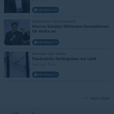
mit Video
1:06
:
Gipfeltreffen "Africa Forward"
Macron kündigt Milliarden-Investitionen
für Afrika an
mit Video
2:51
:
Matratzen statt Betten
Frankreichs Gefängnisse am Limit
Lisa Louis, Paris
mit Video
2:02
nach oben