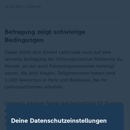
12.08.2025 | 1:39 min
Befragung zeigt schwierige
Bedingungen
Dabei stützt sich Anwalt Laforcade auch auf eine
aktuelle Befragung der Hilfsorganisation Médecins du
Monde, an der auch Fahrerorganisationen beteiligt
waren, die jetzt klagen. Teilgenommen haben rund
1.000 Menschen in Paris und Bordeaux, die für
Lieferplattformen arbeiten.
Demnach arbeiten Fahrer durchschnittlich 63 Stunden
pro Woche und verdienen weniger als sechs Euro
brutto pro Stunde. Dabei sind Wartezeiten zwischen
Deine Datenschutzeinstellungen
den Lieferaufträgen mit eingerechnet, für die es keine