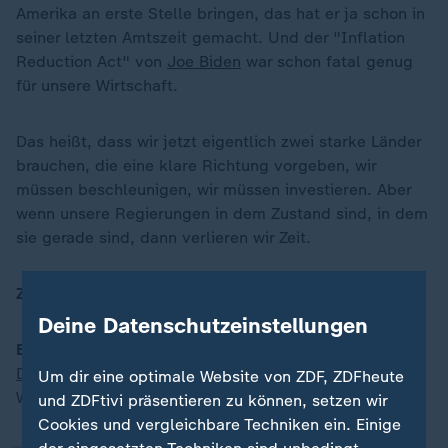
Amerika an erste Stelle bringen, das hat er ja schon in
seiner letzten Amtszeit gemacht. Und der "Inflation
Reduction Act" von
Joe Biden
war schon fatal genug
für unsere Wirtschaft.
Das heißt, dass wir jetzt eigentlich zwei starke Länder
brauchen, die eine klare Richtung vorgeben, wir
müssen beschleunigen, wir müssen investieren. Aber
wenn unsere Regierungen in dem Zustand sind, in dem
sie gerade sind, dann verlieren wir Zeit.
ZDFheute:
Wie stehen beide Länder da?
Deine Datenschutzeinstellungen
„
Berner:
Wir sind im Zustand der Stagnation.
Deutschland
und Frankreich haben sehr niedrige
Um dir eine optimale Website von ZDF, ZDFheute
Wachstumsraten.
und ZDFtivi präsentieren zu können, setzen wir
Cookies und vergleichbare Techniken ein. Einige