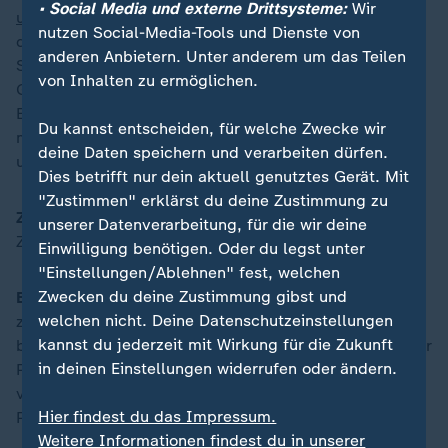
• Social Media und externe Drittsysteme:
Wir
unserer Industrie
, vor allem im Automobilsektor. All
nutzen Social-Media-Tools und Dienste von
diese Baustellen im Bereich Infrastruktur, Schiene,
anderen Anbietern. Unter anderem um das Teilen
Straße, Luftfahrt brauchen dringend Investitionen.
von Inhalten zu ermöglichen.
Große Investitionen. Sie brauchen auch ein starkes
Engagement unserer Regierungen, die Ansagen
Du kannst entscheiden, für welche Zwecke wir
machen, wo sie Schwerpunkte setzen. Das muss
deine Daten speichern und verarbeiten dürfen.
unbedingt jetzt passieren.
Dies betrifft nur dein aktuell genutztes Gerät. Mit
"Zustimmen" erklärst du deine Zustimmung zu
ZDFheute:
Und was soll Macron jetzt machen?
unserer Datenverarbeitung, für die wir deine
Zurücktreten?
Einwilligung benötigen. Oder du legst unter
"Einstellungen/Ablehnen" fest, welchen
Zwecken du deine Zustimmung gibst und
Berner:
Macron wurde demokratisch gewählt, zum
welchen nicht. Deine Datenschutzeinstellungen
zweiten Mal. Sein Mandat geht bis 2027. Was wir
kannst du jederzeit mit Wirkung für die Zukunft
brauchen, sind klare politischen Ansagen, egal welcher
in deinen Einstellungen widerrufen oder ändern.
Präsident an der Macht ist. Klare Linien, die engagiert
verfolgt werden in Abstimmung mit den europäischen
Hier findest du das Impressum.
Partnern.
Weitere Informationen findest du in unserer