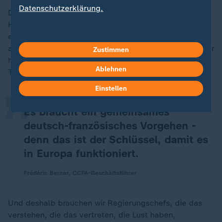
Datenschutzerklärung.
Denn ich sage es nochmal: Bei allen
Herausforderungen, allen Investitionen, die auf
europäischer Ebene anstehen, ist es nicht Frankreich,
„
aber auch nicht Deutschland alleine, die hier das Ruder
Zustimmen
herumreißen können, um den Herausforderungen der
Ablehnen
Transformation zu begegnen, die vor uns liegen.
Einstellen
Es braucht ein gemeinsames
deutsch-französisches Vorgehen -
denn das ist der Schlüssel, damit es
in Europa funktioniert.
Frédéric Berner, CCFA-Geschäftsführer
Und deshalb brauchen wir Regierungschefs, die das
verstehen, die das vertreten, die Lust haben,