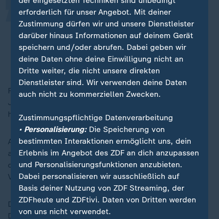
der eingesetzten Techniken sind unbedingt
erforderlich für unser Angebot. Mit deiner
Unsere Wirtschaft hat eine Panne.
Zustimmung dürfen wir und unsere Dienstleister
Wir haben Unternehmen, die zögern
darüber hinaus Informationen auf deinem Gerät
zu investieren.
speichern und/oder abrufen. Dabei geben wir
deine Daten ohne deine Einwilligung nicht an
Frédéric Berner, CCFA-Geschäftsführer
Dritte weiter, die nicht unsere direkten
Dienstleister sind. Wir verwenden deine Daten
Frankreich rühmt sich zu recht damit, in den letzten
auch nicht zu kommerziellen Zwecken.
Jahren viele internationale Investoren angeworben zu
haben. Die Ansiedlungspolitik war sehr ausgeprägt.
Zustimmungspflichtige Datenverarbeitung
• Personalisierung:
Die Speicherung von
bestimmten Interaktionen ermöglicht uns, dein
Aber wenn man sich diese ausländischen Investoren
Erlebnis im Angebot des ZDF an dich anzupassen
anschaut, dann hat jeder zweite schon angekündigt,
und Personalisierungsfunktionen anzubieten.
dass er die Investitionen nicht weiterführt. Weil die
Dabei personalisieren wir ausschließlich auf
Vision nicht klar ist.
Basis deiner Nutzung von ZDF Streaming, der
ZDFheute und ZDFtivi. Daten von Dritten werden
Dabei haben wir sehr viele große Baustellen. Die
von uns nicht verwendet.
Digitalisierung, Umwelt, Energie,
Transformation