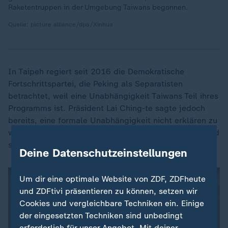
Raketentruppen in der Umgebung Taiwans begonnen.
Quelle: picture alliance/dpa/Xinhua
In Taipeh regiert seit 2016 die Demokratische
Fortschrittspartei, die Peking als Separatisten
betrachtet, weil eine Unabhängigkeit Taiwans Teil ihres
Programms ist. Präsident Lai Ching-te sagte jedoch
bereits, eine formale Unabhängigkeit nicht erklären zu
wollen, da der Inselstaat schon ein unabhängiges Land
sei.
Deine Datenschutzeinstellungen
Um dir eine optimale Website von ZDF, ZDFheute
und ZDFtivi präsentieren zu können, setzen wir
Cookies und vergleichbare Techniken ein. Einige
der eingesetzten Techniken sind unbedingt
erforderlich für unser Angebot. Mit deiner