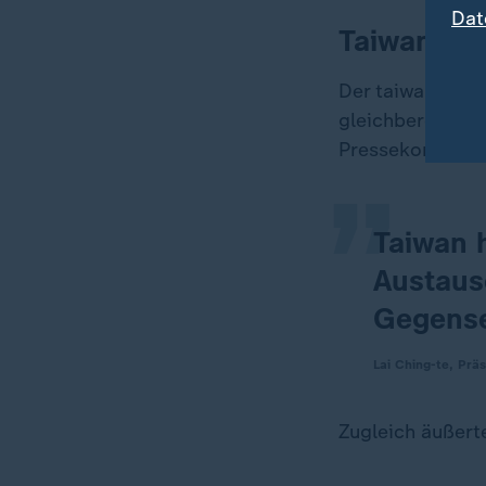
Dat
Taiwans Pr
„
Der taiwanische 
gleichberechtig
Pressekonferen
Taiwan 
Austaus
Gegense
Lai Ching-te, Prä
Zugleich äußerte