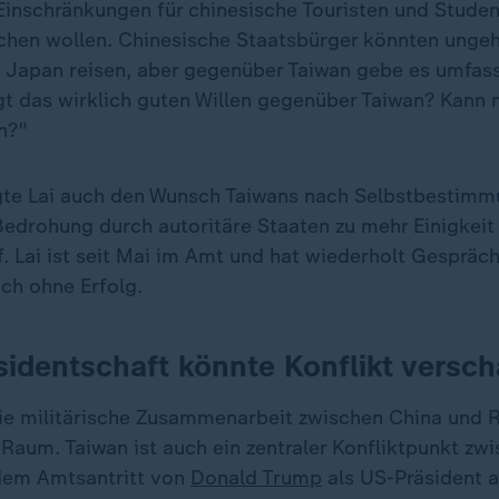
 Einschränkungen für chinesische Touristen und Studen
chen wollen. Chinesische Staatsbürger könnten ungeh
 Japan reisen, aber gegenüber Taiwan gebe es umfas
gt das wirklich guten Willen gegenüber Taiwan? Kann 
n?"
te Lai auch den Wunsch Taiwans nach Selbstbestimmu
Bedrohung durch autoritäre Staaten zu mehr Einigkeit
. Lai ist seit Mai im Amt und hat wiederholt Gespräc
ch ohne Erfolg.
identschaft könnte Konflikt versch
die militärische Zusammenarbeit zwischen China und 
 Raum. Taiwan ist auch ein zentraler Konfliktpunkt z
dem Amtsantritt von
Donald Trump
als US-Präsident 