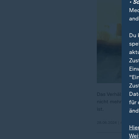
• S
Med
and
Du 
spe
akt
Zus
Ein
"Ei
Zus
Dat
Das Verhältnis zw
nicht mehr. Exper
für
ist.
änd
28.06.2024 | 42:43 min
Hie
Wei