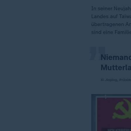
In seiner Neuja
„
Landes auf Taiw
übertragenen An
sind eine Famil
Niemand
Mutterl
Xi Jinping, Präsi