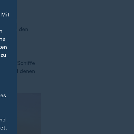
 Mit
estland
ärkte in den
n
.
ine
ten
 zu
ößten
fe und Schiffe
igt, bei denen
en.
des
und
et.