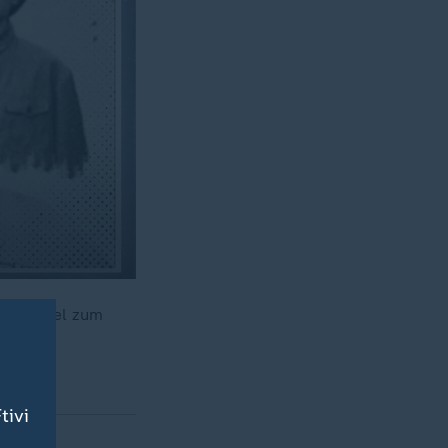
 die Insel zum
egann.
tivi