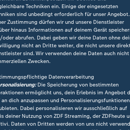
itärischer Druck gegen Taiwan
gleichbare Techniken ein. Einige der eingesetzten
hniken sind unbedingt erforderlich für unser Angebot.
t
Taiwan
als abtrünnige Provinz, die wieder mit dem F
ner Zustimmung dürfen wir und unsere Dienstleister
 soll - notfalls mit militärischer Gewalt. Peking verst
über hinaus Informationen auf deinem Gerät speicher
ren seine militärischen Aktivitäten rund um die Insel
/oder abrufen. Dabei geben wir deine Daten ohne de
willigung nicht an Dritte weiter, die nicht unsere direk
nstleister sind. Wir verwenden deine Daten auch nicht
hielt China nach taiwanischen Angaben eines der gr
merziellen Zwecken.
rund um die Insel seit Jahren ab. Rund 90 Kriegsschif
n Küstenwache waren demnach an den Übungen beteil
timmungspflichtige Datenverarbeitung
ngriffe auf Schiffe und Seeblockaden simuliert wurd
ersonalisierung:
Die Speicherung von bestimmten
eraktionen ermöglicht uns, dein Erlebnis im Angebot 
 an dich anzupassen und Personalisierungsfunktionen
ubieten. Dabei personalisieren wir ausschließlich auf
is deiner Nutzung von ZDF Streaming, der ZDFheute 
tivi. Daten von Dritten werden von uns nicht verwend