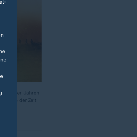
al-
en
ne
ine
ne
g
ten 1970er-Jahren
e Frage der Zeit