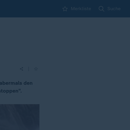
Merkliste
Suche
|
g abermals den
stoppen".