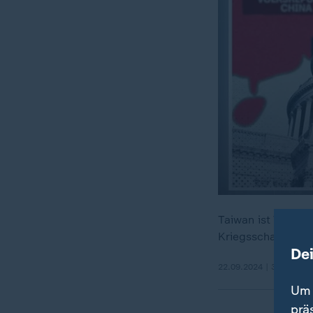
Taiwan ist Vorzei
Kriegsschauplatz 
De
22.09.2024 | 30:33 min
Um 
prä