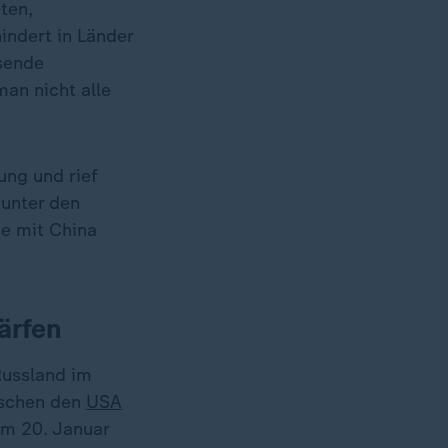
ten,
indert in Länder
sende
man nicht alle
ng und rief
 unter den
he mit China
ärfen
Russland im
wischen den
USA
am 20. Januar