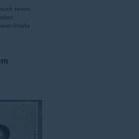
ruch seines
edien
aiwan-Straße
em