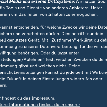
ocial Media und externe Drittsysteme:
Wir nutzen Soci
ia-Tools und Dienste von anderen Anbietern. Unter
erem um das Teilen von Inhalten zu ermöglichen.
kannst entscheiden, für welche Zwecke wir deine Dat
ichern und verarbeiten dürfen. Dies betrifft nur dein
uell genutztes Gerät. Mit "Zustimmen" erklärst du dei
timmung zu unserer Datenverarbeitung, für die wir de
willigung benötigen. Oder du legst unter
nstellungen/Ablehnen" fest, welchen Zwecken du dei
timmung gibst und welchen nicht. Deine
enschutzeinstellungen kannst du jederzeit mit Wirkun
ischen China und den USA ist so schlecht wie seit den spä
ten gehen davon aus, dass ein Krieg um Taiwan nur noch ein
 die Zukunft in deinen Einstellungen widerrufen oder
ern.
r findest du das Impressum.
tere Informationen findest du in unserer