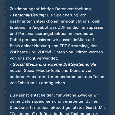
zahlreicher Mitglieder der Übergangsregierung sagte
Zustimmungspflichtige Datenverarbeitung
Baerbock: "Wir wissen, wo die HTS ideologisch
• Personalisierung:
Die Speicherung von
herkommt, was sie in der Vergangenheit getan hat."
bestimmten Interaktionen ermöglicht uns, dein
Erlebnis im Angebot des ZDF an dich anzupassen
Die
EU
, in deren Auftrag Baerbock und Barrot nach
und Personalisierungsfunktionen anzubieten.
Damaskus reisen, sehe aber den Wunsch nach
Dabei personalisieren wir ausschließlich auf
Mäßigung und Verständigung. Bei aller Skepsis dürfe
Basis deiner Nutzung von ZDF Streaming, der
man die Chance nicht verstreichen lassen, die
ZDFheute und ZDFtivi. Daten von Dritten werden
Menschen in Syrien am Scheideweg zu unterstützen.
von uns nicht verwendet.
• Social Media und externe Drittsysteme:
Wir
nutzen Social-Media-Tools und Dienste von
Deutsche Botschaft vor
anderen Anbietern. Unter anderem um das Teilen
Wiedereröffnung?
von Inhalten zu ermöglichen.
Bei Baerbocks Besuch dürfte auch darüber gesprochen
Du kannst entscheiden, für welche Zwecke wir
werden, wie Deutschland die diplomatischen
deine Daten speichern und verarbeiten dürfen.
Beziehungen zu Syrien wieder hochfahren kann. Die
Dies betrifft nur dein aktuell genutztes Gerät. Mit
deutsche Botschaft in Damaskus ist seit 2012
"Zustimmen" erklärst du deine Zustimmung zu
geschlossen, der Zustand des Gebäudes wird dieser