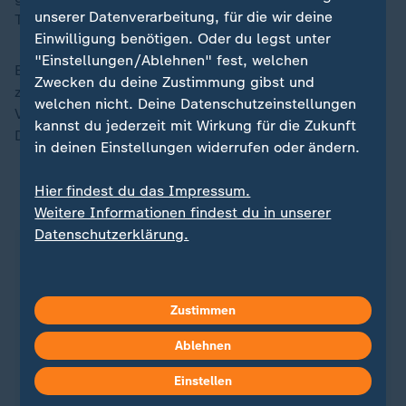
unserer Datenverarbeitung, für die wir deine
Tage untersucht.
Einwilligung benötigen. Oder du legst unter
"Einstellungen/Ablehnen" fest, welchen
Es gilt als wahrscheinlich, dass das Auswärtige Amt
Zwecken du deine Zustimmung gibst und
zunächst ein kleines Team entsendet und dann die
welchen nicht. Deine Datenschutzeinstellungen
Vertretung schrittweise ausbaut. Abgebrochen hat
kannst du jederzeit mit Wirkung für die Zukunft
Deutschland die diplomatischen Beziehungen nie.
in deinen Einstellungen widerrufen oder ändern.
Hier findest du das Impressum.
ZDFheute auf WhatsApp
Weitere Informationen findest du in unserer
Datenschutzerklärung.
Zustimmen
Ablehnen
Einstellen