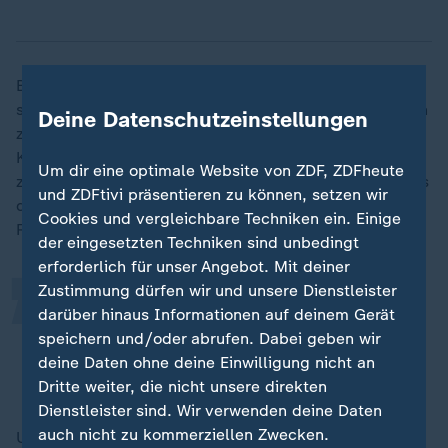
Baerbock sagte, die Rechte der Menschen in
Syrien
sollten gewahrt und "eben nicht möglicherweise durch
Deine Datenschutzeinstellungen
zu lange Fristen bis zu Wahlen" unterlaufen werden.
Kritisch äußerte sich die Politikerin auch über Schritte
„
Um dir eine optimale Website von ZDF, ZDFheute
zur Islamisierung des Justiz- und des Bildungssystems
und ZDFtivi präsentieren zu können, setzen wir
durch die neue Regierung, die aus der islamistischen
Cookies und vergleichbare Techniken ein. Einige
Rebellengruppe HTS hervorgegangen ist.
der eingesetzten Techniken sind unbedingt
erforderlich für unser Angebot. Mit deiner
Zustimmung dürfen wir und unsere Dienstleister
Wir werden die HTS weiter an ihren
darüber hinaus Informationen auf deinem Gerät
Taten messen.
speichern und/oder abrufen. Dabei geben wir
deine Daten ohne deine Einwilligung nicht an
Annalena Baerbock, Außenministerin
Dritte weiter, die nicht unsere direkten
Dienstleister sind. Wir verwenden deine Daten
auch nicht zu kommerziellen Zwecken.
Unter Anspielung auf die gewalttätige Vergangenheit