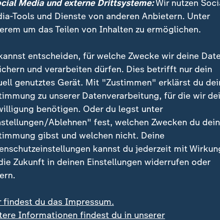
ocial Media und externe Drittsysteme:
Wir nutzen Soci
ia-Tools und Dienste von anderen Anbietern. Unter
erem um das Teilen von Inhalten zu ermöglichen.
kannst entscheiden, für welche Zwecke wir deine Dat
ichern und verarbeiten dürfen. Dies betrifft nur dein
sche Stimmung bei den Grammys: Bei der Preisverleihung n
uell genutztes Gerät. Mit "Zustimmen" erklärst du dei
die Bühne für Kritik an der Einwanderungsbehörde ICE.
timmung zu unserer Datenverarbeitung, für die wir de
willigung benötigen. Oder du legst unter
nstellungen/Ablehnen" fest, welchen Zwecken du dei
timmung gibst und welchen nicht. Deine
enschutzeinstellungen kannst du jederzeit mit Wirkun
ive planen Gegenveranstaltung
 die Zukunft in deinen Einstellungen widerrufen oder
ern.
ngeles ernten seine Sätze Applaus. Draußen, jenseits 
en und Universitätsseminare, klingt das zum Teil ganz
r findest du das Impressum.
beim Super Bowl polarisiert, nicht nur wegen seiner o
tere Informationen findest du in unserer
sondern auch, weil er Spanisch singen wird. Wie immer