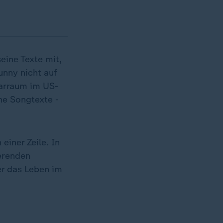
eine Texte mit,
nny nicht auf
narraum im US-
ne Songtexte -
einer Zeile. In
erenden
er das Leben im