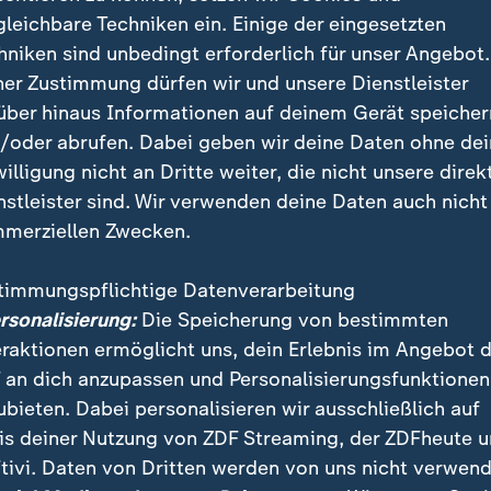
my-Gewinner
gleichbare Techniken ein. Einige der eingesetzten
hniken sind unbedingt erforderlich für unser Angebot.
. Seine Worte gegen die US-Einwanderungsbehörde tre
ner Zustimmung dürfen wir und unsere Dienstleister
um: "Wir sind keine Wilden, keine Tiere. Wir sind kein
über hinaus Informationen auf deinem Gerät speicher
Und wir sind Amerikaner."
/oder abrufen. Dabei geben wir deine Daten ohne de
willigung nicht an Dritte weiter, die nicht unsere direk
nstleister sind. Wir verwenden deine Daten auch nicht
merziellen Zwecken.
timmungspflichtige Datenverarbeitung
ersonalisierung:
Die Speicherung von bestimmten
eraktionen ermöglicht uns, dein Erlebnis im Angebot 
 an dich anzupassen und Personalisierungsfunktionen
ubieten. Dabei personalisieren wir ausschließlich auf
is deiner Nutzung von ZDF Streaming, der ZDFheute 
tivi. Daten von Dritten werden von uns nicht verwend