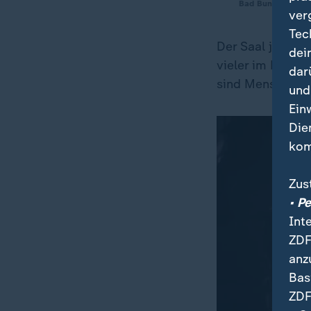
Bad Bunny, Gram
ver
Tec
Der Saal jubelt
dei
vieler im Publik
dar
sind Menschen. 
und
Ein
Die
kom
Zus
• P
Int
ZDF
anz
Bas
ZDF