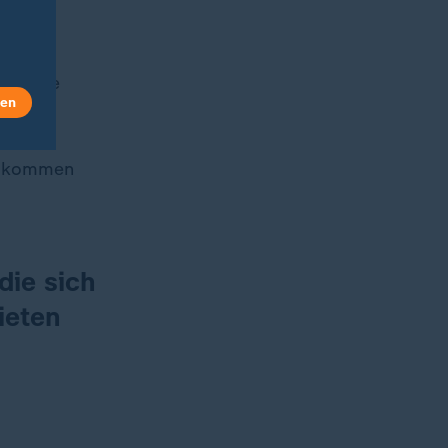
nem
ar eine
len
ng kommen
die sich
ieten