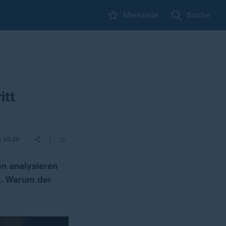
Merkliste
Suche
itt
|
| 19:29
n analysieren
ft. Warum der