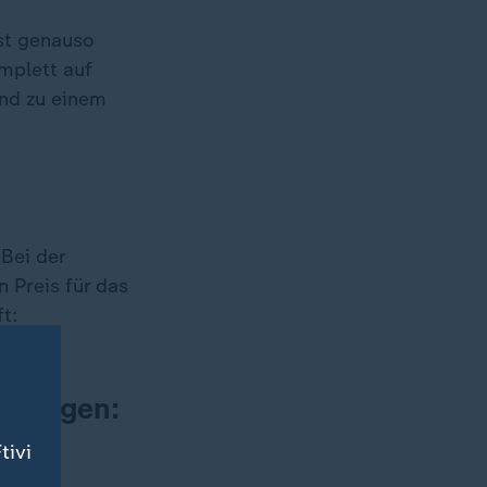
st genauso
omplett auf
und zu einem
Bei der
 Preis für das
t:
ch sagen:
tivi