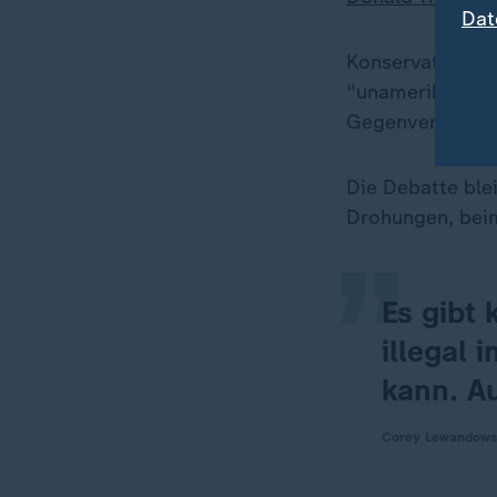
Dat
Konservativen G
"unamerikanisch
Gegenveranstal
„
Die Debatte ble
Drohungen, beim
Es gibt
illegal 
kann. A
Corey Lewandowsk