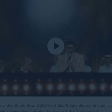
how des Super Bowl 2026 wird Bad Bunny als erster spanis
eten. Seine Fans jubeln, doch sein Auftritt polarisiert.