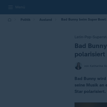
Menü
Bad Bunny beim Super Bowl: W
Politik
Ausland
Latin-Pop-Superst
Bad Bunny 
:
polarisiert
von Katharina S
Bad Bunny wird 
seine Musik an e
Star polarisiert.