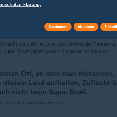
enschutzerklärung.
ruppen ist das mitunter zu viel. Sie sprechen von ei
en" Auftritt und rufen zum Boykott auf, kündigen sog
Zustimmen
Ablehnen
Einstel
tung an.
ibt nicht nur kulturell. Aus dem Umfeld der Regieru
 Super Bowl gezielt gegen Migranten vorzugehen.
 keinen Ort, an dem man Menschen, 
in diesem Land aufhalten, Zuflucht b
uch nicht beim Super Bowl.
i, Berater des Heimatschutzministeriums