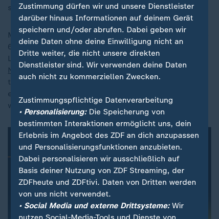
Zustimmung dürfen wir und unsere Dienstleister
stationierten russischen Truppen entfernt.
darüber hinaus Informationen auf deinem Gerät
speichern und/oder abrufen. Dabei geben wir
Mit einem schnellen Vorstoß könnte Russland auch die
deine Daten ohne deine Einwilligung nicht an
65 Kilometer breite Suwalki-Lücke zwischen Polen und
Dritte weiter, die nicht unsere direkten
Litauen besetzen und das Baltikum so vom restlichen
Dienstleister sind. Wir verwenden deine Daten
Nato-Gebiet
abschneiden. Einen solchen Angriff
auch nicht zu kommerziellen Zwecken.
trainieren Russlands Streitkräfte seit Jahren, und
europäische Sicherheitsbehörden halten ihn für in
Zustimmungspflichtige Datenverarbeitung
wenigen Jahren möglich.
• Personalisierung:
Die Speicherung von
bestimmten Interaktionen ermöglicht uns, dein
Erlebnis im Angebot des ZDF an dich anzupassen
und Personalisierungsfunktionen anzubieten.
Dabei personalisieren wir ausschließlich auf
Basis deiner Nutzung von ZDF Streaming, der
ZDFheute und ZDFtivi. Daten von Dritten werden
von uns nicht verwendet.
• Social Media und externe Drittsysteme:
Wir
nutzen Social-Media-Tools und Dienste von