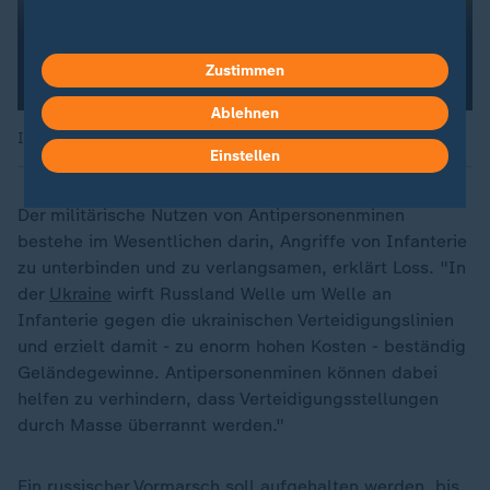
Zustimmen
Ablehnen
Infografik: Der neue Eiserne Vorhang
Einstellen
Der militärische Nutzen von Antipersonenminen
bestehe im Wesentlichen darin, Angriffe von Infanterie
zu unterbinden und zu verlangsamen, erklärt Loss. "In
der
Ukraine
wirft Russland Welle um Welle an
Infanterie gegen die ukrainischen Verteidigungslinien
und erzielt damit - zu enorm hohen Kosten - beständig
Geländegewinne. Antipersonenminen können dabei
helfen zu verhindern, dass Verteidigungsstellungen
durch Masse überrannt werden."
Ein russischer Vormarsch soll aufgehalten werden, bis