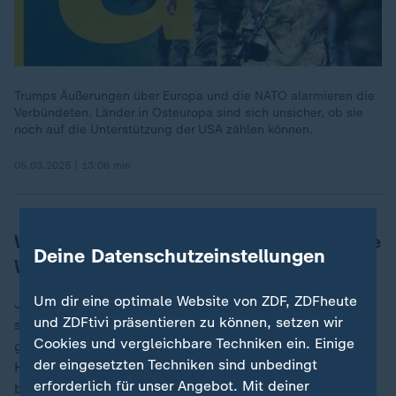
Trumps Äußerungen über Europa und die NATO alarmieren die
Verbündeten. Länder in Osteuropa sind sich unsicher, ob sie
noch auf die Unterstützung der USA zählen können.
05.03.2025 | 13:06 min
Welche militärischen Zweck haben diese
Deine Datenschutzeinstellungen
Waffen?
Um dir eine optimale Website von ZDF, ZDFheute
Jahrzehntelang standen die baltischen Staaten unter
und ZDFtivi präsentieren zu können, setzen wir
sowjetischer Besatzung. Und auch jetzt sind sie
Cookies und vergleichbare Techniken ein. Einige
geografisch besonders verwundbar. Die litauische
der eingesetzten Techniken sind unbedingt
Hauptstadt Vilnius liegt nur 30 Kilometer von der
erforderlich für unser Angebot. Mit deiner
belarussischen Grenze und den in der Nähe