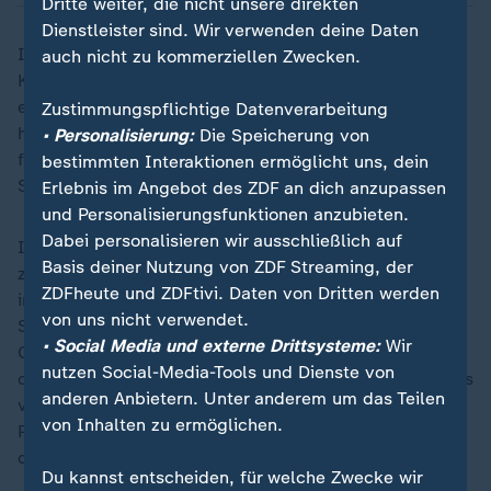
Dritte weiter, die nicht unsere direkten
Dienstleister sind. Wir verwenden deine Daten
In Köln hätten in der Spitze 10.000 Menschen an der
auch nicht zu kommerziellen Zwecken.
Kundgebung auf dem Neumarkt teilgenommen, sagte
eine Polizeisprecherin am Abend. Die Veranstalter
Zustimmungspflichtige Datenverarbeitung
hatten zuvor 5.000 Menschen angemeldet. Alles sei
• Personalisierung:
Die Speicherung von
friedlich und ohne Störungen verlaufen, so die
bestimmten Interaktionen ermöglicht uns, dein
Sprecherin.
Erlebnis im Angebot des ZDF an dich anzupassen
und Personalisierungsfunktionen anzubieten.
Dabei personalisieren wir ausschließlich auf
In Osnabrück zogen nach Angaben der Polizei
Basis deiner Nutzung von ZDF Streaming, der
zwischen 3.000 und 3.500 Menschen durch die Stadt,
ZDFheute und ZDFtivi. Daten von Dritten werden
in Braunschweig etwa 2.000. "Es blieb völlig ohne
von uns nicht verwendet.
Störungen", sagten die Polizeisprecher unisono. Zum
• Social Media und externe Drittsysteme:
Wir
CSD Hannover kamen mehr als 800 Menschen, die für
nutzen Social-Media-Tools und Dienste von
queere Rechte und Demokratie demonstrierten, hieß es
anderen Anbietern. Unter anderem um das Teilen
von der Polizei. In Hamburg traten nach
von Inhalten zu ermöglichen.
Polizeiangaben rund 3.800 Menschen öffentlich für
queere Rechte und Demokratie ein.
Du kannst entscheiden, für welche Zwecke wir