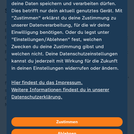
deine Daten speichern und verarbeiten dürfen.
Sorge über Erstarken der Rechten
Dies betrifft nur dein aktuell genutztes Gerät. Mit
"Zustimmen" erklärst du deine Zustimmung zu
Die CSD-Bewegung schrieb in ihrem Aufruf: "Das
unserer Datenverarbeitung, für die wir deine
Erstarken rechtsextremer und rechtspopulistischer
Einwilligung benötigen. Oder du legst unter
Parteien in Deutschland, Europa und der Welt erfordert
"Einstellungen/Ablehnen" fest, welchen
von uns allen Wachsamkeit, um unsere Rechte und
Zwecken du deine Zustimmung gibst und
Freiheiten zu verteidigen." Es solle gemeinsam gezeigt
welchen nicht. Deine Datenschutzeinstellungen
werden, dass Liebe stärker sei als Hass.
kannst du jederzeit mit Wirkung für die Zukunft
in deinen Einstellungen widerrufen oder ändern.
"Lasst uns gemeinsam dafür kämpfen, selbstbestimmt,
Hier findest du das Impressum.
frei und sicher zu leben! Wir sind von der Stärke einer
Weitere Informationen findest du in unserer
solidarischen Gesellschaft überzeugt." Davon
Datenschutzerklärung.
profitierten alle gesellschaftlichen Gruppen und
Menschen.
Zustimmen
ZDFheute auf WhatsApp
Ablehnen