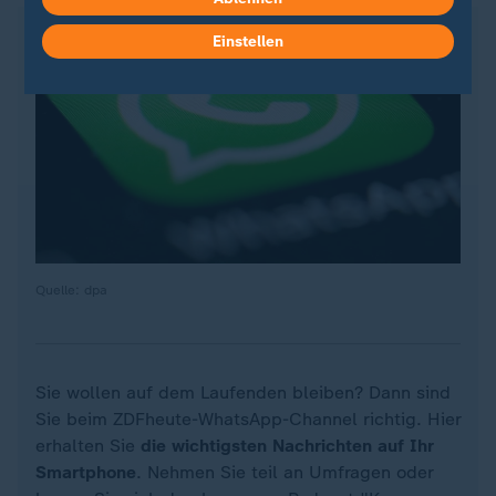
Einstellen
Quelle: dpa
Sie wollen auf dem Laufenden bleiben? Dann sind
Sie beim ZDFheute-WhatsApp-Channel richtig. Hier
erhalten Sie
die wichtigsten Nachrichten auf Ihr
Smartphone
. Nehmen Sie teil an Umfragen oder