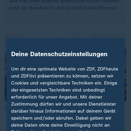
und Frau oder anderen gesellschaftlichen Normen
rund um Geschlecht und Sexualität identifizieren.
Deine Datenschutzeinstellungen
Um dir eine optimale Website von ZDF, ZDFheute
und ZDFtivi präsentieren zu können, setzen wir
Cookies und vergleichbare Techniken ein. Einige
der eingesetzten Techniken sind unbedingt
erforderlich für unser Angebot. Mit deiner
Zustimmung dürfen wir und unsere Dienstleister
Demonstration für Vielfalt in Frankfurt am Main.
darüber hinaus Informationen auf deinem Gerät
speichern und/oder abrufen. Dabei geben wir
Quelle: ddp
deine Daten ohne deine Einwilligung nicht an