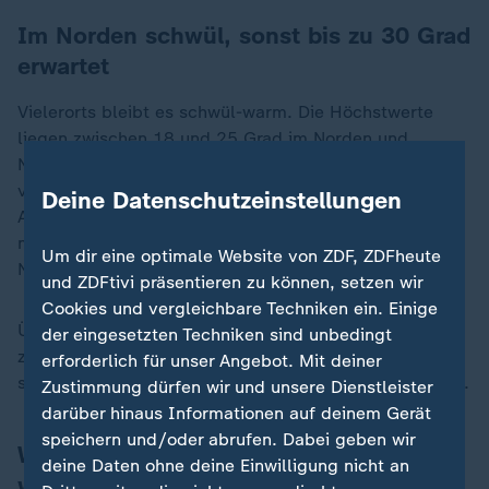
Im Norden schwül, sonst bis zu 30 Grad
erwartet
Vielerorts bleibt es schwül-warm. Die Höchstwerte
liegen zwischen 18 und 25 Grad im Norden und
Nordwesten, sonst erwarten die Meteorologen Werte
von 25 bis 30 Grad. An der See ist es kühler.
Deine Datenschutzeinstellungen
Abgesehen von Sturmböen bei Gewittern weht ein
mäßiger, im Süden teils stark böiger West- bis
Um dir eine optimale Website von ZDF, ZDFheute
Nordwestwind.
und ZDFtivi präsentieren zu können, setzen wir
Cookies und vergleichbare Techniken ein. Einige
Überwiegend trocken bleibt es hingegen laut DWD
der eingesetzten Techniken sind unbedingt
zwischen Nordsee und Oder. Im Laufe des Tages soll
erforderlich für unser Angebot. Mit deiner
sich das Wetter im Westen auch zunehmend beruhigen.
Zustimmung dürfen wir und unsere Dienstleister
darüber hinaus Informationen auf deinem Gerät
speichern und/oder abrufen. Dabei geben wir
Wetter bleibt auch zum Sommeranfang
deine Daten ohne deine Einwilligung nicht an
wechselhaft