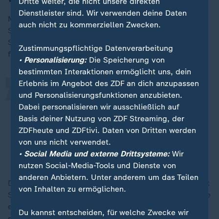
Dritte weiter, die nicht unsere direkten
Dienstleister sind. Wir verwenden deine Daten
Mit dem 1. Juni beginnt zwar der meteorologische
„
auch nicht zu kommerziellen Zwecken.
Sommer, doch sommerliches Wetter stellt sich zum
Start in die neue Woche zunächst nicht
Zustimmungspflichtige Datenverarbeitung
flächendeckend ein.
• Personalisierung:
Die Speicherung von
bestimmten Interaktionen ermöglicht uns, dein
Erlebnis im Angebot des ZDF an dich anzupassen
Nur weil es auf den Tag genau heißt,
und Personalisierungsfunktionen anzubieten.
da ist Sommeranfang, heißt das
Dabei personalisieren wir ausschließlich auf
Basis deiner Nutzung von ZDF Streaming, der
nicht, dass es da ab jetzt die
ZDFheute und ZDFtivi. Daten von Dritten werden
Sommerwerte gibt.
von uns nicht verwendet.
• Social Media und externe Drittsysteme:
Wir
DWD-Meteorologin Cathleen Hickmann
nutzen Social-Media-Tools und Dienste von
anderen Anbietern. Unter anderem um das Teilen
Der meteorologische Sommeranfang am Montag bringt
von Inhalten zu ermöglichen.
Schauer und einzelne Gewitter, vor allem im Osten, wie
es in der Vorhersage des DWD heißt. Die Temperaturen
Du kannst entscheiden, für welche Zwecke wir
erreichen demnach 20 bis 26 Grad. Damit wird die