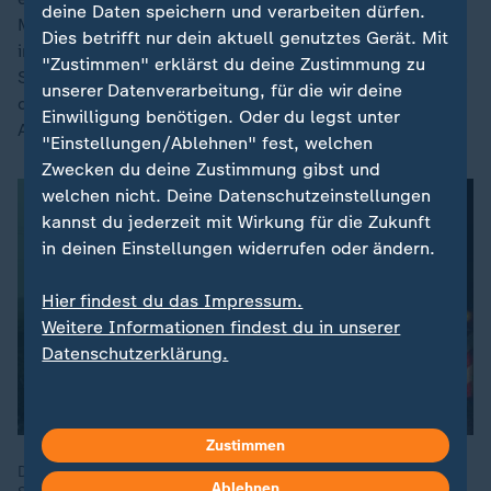
deine Daten speichern und verarbeiten dürfen.
Marke von 25 Grad regional überschritten. "25 ist ja
Dies betrifft nur dein aktuell genutztes Gerät. Mit
immer so der magische Wert, da reden wir von einem
"Zustimmen" erklärst du deine Zustimmung zu
Sommertag", sagte Hickmann. Der Westen und Norden
unserer Datenverarbeitung, für die wir deine
dürfen sich laut Vorhersage auf längere trockene
Einwilligung benötigen. Oder du legst unter
Abschnitte mit Sonnenschein einstellen.
"Einstellungen/Ablehnen" fest, welchen
Zwecken du deine Zustimmung gibst und
welchen nicht. Deine Datenschutzeinstellungen
kannst du jederzeit mit Wirkung für die Zukunft
in deinen Einstellungen widerrufen oder ändern.
Hier findest du das Impressum.
Weitere Informationen findest du in unserer
Datenschutzerklärung.
Zustimmen
Die Wettervorhersage aus den 19-Uhr-heute-Nachrichten vom
Ablehnen