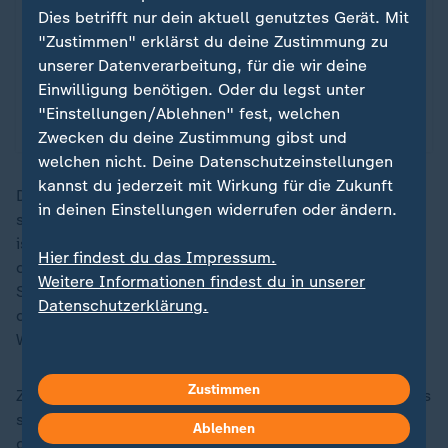
Dies betrifft nur dein aktuell genutztes Gerät. Mit
"Zustimmen" erklärst du deine Zustimmung zu
X-Inhalte anzeigen
unserer Datenverarbeitung, für die wir deine
Einwilligung benötigen. Oder du legst unter
Datenschutzeinstellungen anpassen
"Einstellungen/Ablehnen" fest, welchen
Zwecken du deine Zustimmung gibst und
welchen nicht. Deine Datenschutzeinstellungen
kannst du jederzeit mit Wirkung für die Zukunft
Die Waldbrandzentralen sind wieder besetzt. "Wir
in deinen Einstellungen widerrufen oder ändern.
starten in eine Situation, die nicht ganz so glücklich
ist", schildert etwa der Waldbrandschutzbeauftragte
Hier findest du das Impressum.
des Landes Brandenburg, Raimund Engel, die
Weitere Informationen findest du in unserer
Situation. In dem Bundesland werden in den Wäldern
Datenschutzerklärung.
derzeit neue Löschwasserbrunnen gebohrt, um den
Waldbrandschutz zu verbessern.
Zustimmen
Zu Wochenbeginn sinkt die Waldbrandgefahr, vielerorts
soll noch Stufe zwei von fünf erreicht werden, also
Ablehnen
geringe Waldbrandgefahr. "Das liegt an der