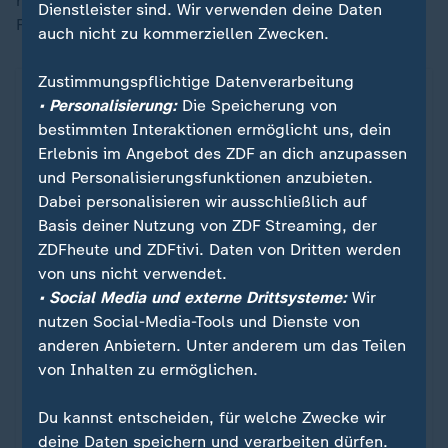
regnete es weniger als halb so viel wie sonst im
Dienstleister sind. Wir verwenden deine Daten
Februar.
auch nicht zu kommerziellen Zwecken.
Zustimmungspflichtige Datenverarbeitung
DWD auf X zur Trockenheit im Februar
• Personalisierung:
Die Speicherung von
bestimmten Interaktionen ermöglicht uns, dein
Erlebnis im Angebot des ZDF an dich anzupassen
Ein Klick für den Datenschutz
und Personalisierungsfunktionen anzubieten.
Dabei personalisieren wir ausschließlich auf
Erst wenn Sie hier klicken, werden Bilder und
Basis deiner Nutzung von ZDF Streaming, der
andere Daten von X nachgeladen. Ihre IP-
ZDFheute und ZDFtivi. Daten von Dritten werden
Adresse wird dabei an externe Server von X
von uns nicht verwendet.
übertragen. Über den Datenschutz dieses
• Social Media und externe Drittsysteme:
Wir
Social Media-Anbieters können Sie sich auf
nutzen Social-Media-Tools und Dienste von
der Seite von X informieren. Um Ihre künftigen
anderen Anbietern. Unter anderem um das Teilen
Besuche zu erleichtern, speichern wir Ihre
von Inhalten zu ermöglichen.
Zustimmung in den
Datenschutzeinstellungen
.
Ihre Zustimmung können Sie im Bereich
Du kannst entscheiden, für welche Zwecke wir
„Meine News“ jederzeit widerrufen.
deine Daten speichern und verarbeiten dürfen.