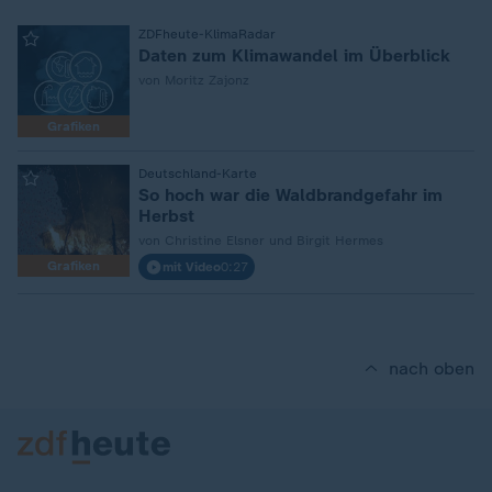
:
ZDFheute-KlimaRadar
Daten zum Klimawandel im Überblick
von Moritz Zajonz
Grafiken
:
Deutschland-Karte
So hoch war die Waldbrandgefahr im
Herbst
von Christine Elsner und Birgit Hermes
Grafiken
mit Video
0:27
nach oben