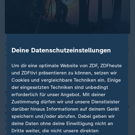
Brandbekämpfung muss in Zeiten des Klimawandels durch
Deine Datenschutzeinstellungen
langfristige Waldbrandprävention ergänzt werden, vor allem in
der Mittelmeerregion. Die Portugiesen zeigen, wie es geht.
Um dir eine optimale Website von ZDF, ZDFheute
10.01.2022 | 6:58 min
und ZDFtivi präsentieren zu können, setzen wir
Cookies und vergleichbare Techniken ein. Einige
der eingesetzten Techniken sind unbedingt
Trockener Februar, trockene Böden
erforderlich für unser Angebot. Mit deiner
Zustimmung dürfen wir und unsere Dienstleister
Die Waldbrandsaison dauert laut DWD in der Regel von
darüber hinaus Informationen auf deinem Gerät
März bis Oktober. In diesem Jahr begann die Saison
speichern und/oder abrufen. Dabei geben wir
trocken, weil der Niederschlag laut DWD im Februar
deine Daten ohne deine Einwilligung nicht an
spärlich blieb. Mit rund 24 Litern pro Quadratmeter
Dritte weiter, die nicht unsere direkten