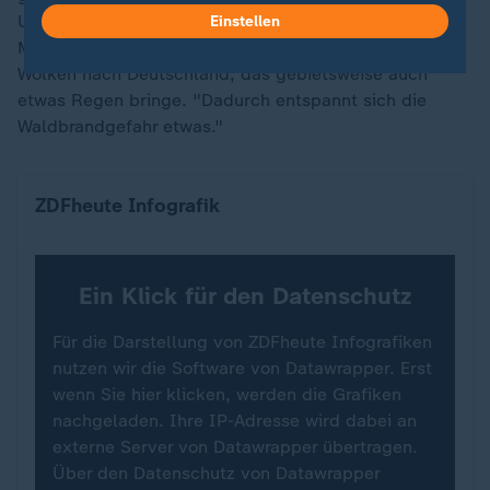
Umstellung der Wetterlage", sagt der DWD-
Einstellen
Meteorologe. Ab Montag ziehe ein Tief mit vielen
Wolken nach Deutschland, das gebietsweise auch
etwas Regen bringe. "Dadurch entspannt sich die
Waldbrandgefahr etwas."
Waldbrandfläche in Deutschland
ZDFheute Infografik
Ein Klick für den Datenschutz
Für die Darstellung von ZDFheute Infografiken
nutzen wir die Software von Datawrapper. Erst
wenn Sie hier klicken, werden die Grafiken
nachgeladen. Ihre IP-Adresse wird dabei an
externe Server von Datawrapper übertragen.
Über den Datenschutz von Datawrapper