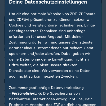
Deine Datenschutzeinstellungen
Um dir eine optimale Website von ZDF, ZDFheute
und ZDFtivi präsentieren zu können, setzen wir
Cookies und vergleichbare Techniken ein. Einige
der eingesetzten Techniken sind unbedingt
erforderlich für unser Angebot. Mit deiner
Zustimmung dürfen wir und unsere Dienstleister
darüber hinaus Informationen auf deinem Gerät
speichern und/oder abrufen. Dabei geben wir
Quelle: ZDF
deine Daten ohne deine Einwilligung nicht an
Dritte weiter, die nicht unsere direkten
Dienstleister sind. Wir verwenden deine Daten
auch nicht zu kommerziellen Zwecken.
Erdogan: "Bürger können beruhigt sein"
Zustimmungspflichtige Datenverarbeitung
Schon am Mittwoch hatte in Istanbul die Erde
• Personalisierung:
Die Speicherung von
mehrfach gebebt. Kurz vor 13 Uhr Ortszeit registrierte
bestimmten Interaktionen ermöglicht uns, dein
die Katastrophenschutzbehörde Afad das bislang
Erlebnis im Angebot des ZDF an dich anzupassen