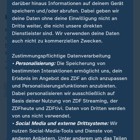
darüber hinaus Informationen auf deinem Gerät
speichern und/oder abrufen. Dabei geben wir
Historischer Vergleich zu NS-Zeit
deine Daten ohne deine Einwilligung nicht an
Dritte weiter, die nicht unsere direkten
Mit dem Namen des Programms zieht die Initiative
Dienstleister sind. Wir verwenden deine Daten
einen historischen Vergleich: Deutschland habe im
auch nicht zu kommerziellen Zwecken.
Nationalsozialismus
eine Generation hervorragender
„
Wissenschaftler verloren. Und das habe Deutschland
Zustimmungspflichtige Datenverarbeitung
Jahrzehnte danach noch geschadet. Nun könnte sich
• Personalisierung:
Die Speicherung von
die Situation umkehren:
bestimmten Interaktionen ermöglicht uns, dein
Erlebnis im Angebot des ZDF an dich anzupassen
und Personalisierungsfunktionen anzubieten.
Der Fluss, der damals von
Dabei personalisieren wir ausschließlich auf
Deutschland nach Amerika ging,
Basis deiner Nutzung von ZDF Streaming, der
ZDFheute und ZDFtivi. Daten von Dritten werden
[kann] auch umgedreht werden.
von uns nicht verwendet.
• Social Media und externe Drittsysteme:
Cornelia Woll
Wir
nutzen Social-Media-Tools und Dienste von
anderen Anbietern. Unter anderem um das Teilen