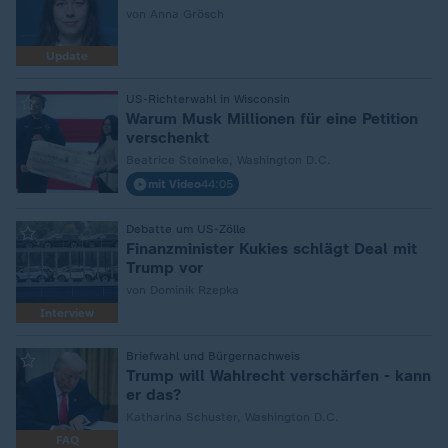
von Anna Grösch
Update
:
US-Richterwahl in Wisconsin
Warum Musk Millionen für eine Petition
verschenkt
Beatrice Steineke, Washington D.C.
mit Video
44:05
:
Debatte um US-Zölle
Finanzminister Kukies schlägt Deal mit
Trump vor
von Dominik Rzepka
Interview
:
Briefwahl und Bürgernachweis
Trump will Wahlrecht verschärfen - kann
er das?
Katharina Schuster, Washington D.C.
FAQ