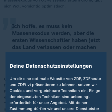
„
Massenexodus von US-Wissenschaftlern drohe, gibt
sich Woll vorsichtig optimistisch.
Ich hoffe, es muss kein
Massenexodus werden, aber die
ersten Wissenschaftler haben jetzt
das Land verlassen oder machen
Pläne dafür.
Cornelia Woll, Hertie School
Deine Datenschutzeinstellungen
Um dir eine optimale Website von ZDF, ZDFheute
Gleichwohl dächten besonders jüngere und somit
und ZDFtivi präsentieren zu können, setzen wir
flexiblere Forscher ernsthaft darüber nach, ihre
Cookies und vergleichbare Techniken ein. Einige
Karriere in den USA nicht weiterzuführen. Deshalb sei
der eingesetzten Techniken sind unbedingt
es entscheidend, schnell das Signal zu senden:
erforderlich für unser Angebot. Mit deiner
"Wissenschaft hat einen Wert und ist in Deutschland
Zustimmung dürfen wir und unsere Dienstleister
sehr willkommen."