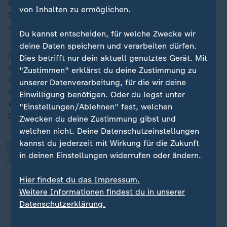
Es sei ein Vorteil, sagen zu können, "wir können
von Inhalten zu ermöglichen.
Stabilität liefern und wir können die Bedingungen für
unabhängige und freie Forschung bieten", so Woll.
Du kannst entscheiden, für welche Zwecke wir
deine Daten speichern und verarbeiten dürfen.
Aber nicht nur Deutschland wirbt um US-Forscher -
Dies betrifft nur dein aktuell genutztes Gerät. Mit
auch
Frankreich
und andere europäische Länder sind
"Zustimmen" erklärst du deine Zustimmung zu
aktiv. "Es ist eine Frage des politischen Willens und
„
unserer Datenverarbeitung, für die wir deine
der Größe der Programme, die jetzt geschaffen
Einwilligung benötigen. Oder du legst unter
werden", antwortet Woll auf die Frage, was
"Einstellungen/Ablehnen" fest, welchen
Deutschland den Wissenschaftlern bieten könne.
Zwecken du deine Zustimmung gibst und
welchen nicht. Deine Datenschutzeinstellungen
kannst du jederzeit mit Wirkung für die Zukunft
Der Wettbewerb zwischen den
in deinen Einstellungen widerrufen oder ändern.
Ländern [zeigt], dass diese
Hier findest du das Impressum.
Wissenschaftler etwas zu bieten
Weitere Informationen findest du in unserer
haben – und dass wir bemüht sind,
Datenschutzerklärung.
das zu uns zu holen.