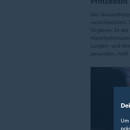
Prinzessin
Der Gesundheits
verschlechtert. 
Organen. In der
Herzrhythmusstö
Lungen- und Nie
geworden, hieß e
De
Um 
prä