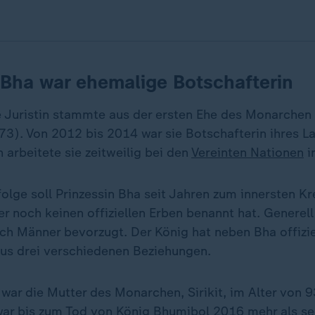
 Bha war ehemalige Botschafterin
 Juristin stammte aus der ersten Ehe des Monarche
73). Von 2012 bis 2014 war sie Botschafterin ihres L
h arbeitete sie zeitweilig bei den
Vereinten Nationen
i
olge soll Prinzessin Bha seit Jahren zum innersten Kr
r noch keinen offiziellen Erben benannt hat. Generel
ch Männer bevorzugt. Der König hat neben Bha offizie
aus drei verschiedenen Beziehungen.
war die Mutter des Monarchen, Sirikit, im Alter von 
war bis zum Tod von König Bhumibol 2016 mehr als s