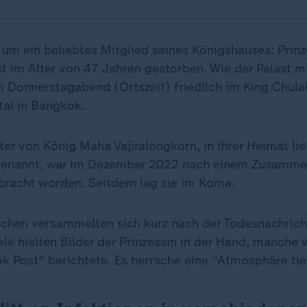
 um ein beliebtes Mitglied seines Königshauses: Prinz
st im Alter von 47 Jahren gestorben. Wie der Palast mi
m Donnerstagabend (Ortszeit) friedlich im King Chul
al in Bangkok.
ter von König Maha Vajiralongkorn, in ihrer Heimat lie
 genannt, war im Dezember 2022 nach einem Zusamme
racht worden. Seitdem lag sie im Koma.
chen versammelten sich kurz nach der Todesnachric
le hielten Bilder der Prinzessin in der Hand, manche 
k Post" berichtete. Es herrsche eine "Atmosphäre tief