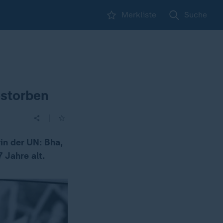
Merkliste
Suche
estorben
|
rin der UN: Bha,
 Jahre alt.