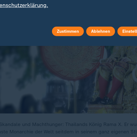
enschutzerklärung.
Zustimmen
Ablehnen
Einstel
r Skandale und Machthunger: Thailands König Rama X. Er w
chste Monarchie der Welt seitdem in seinem ganz eigenen Sti