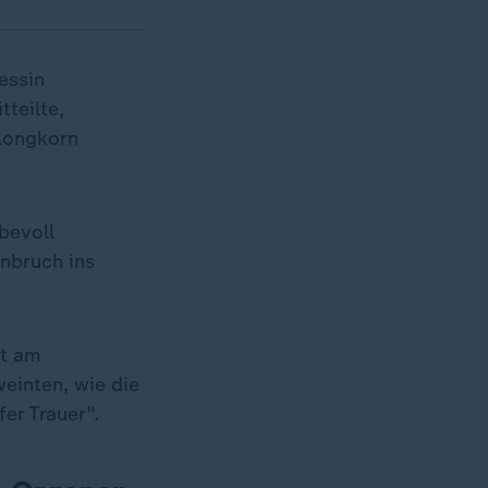
essin
tteilte,
alongkorn
bevoll
nbruch ins
ht am
weinten, wie die
er Trauer".