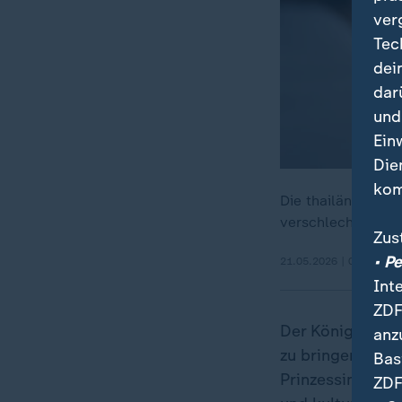
ver
Tec
dei
dar
und
Ein
Die
kom
Die thailändisch
verschlechterte si
Zus
• P
21.05.2026 | 0:42 min
Int
ZDF
Der König ordne
anz
zu bringen, wo d
Bas
Prinzessin mit h
ZDF