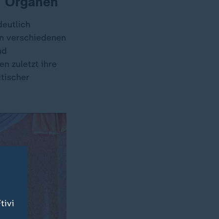
en Organen
deutlich
 in verschiedenen
nd
n zuletzt ihre
tischer
tivi