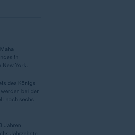
n Maha
andes in
n New York.
eis des Königs
l werden bei der
ll noch sechs
93 Jahren
echs Jahrzehnte