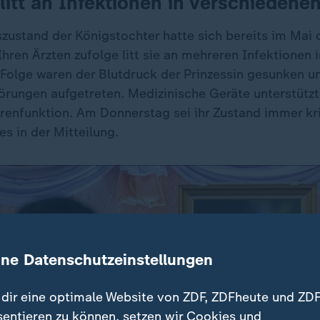
 litt an Infektionen in verschieden
zustand der Königstochter hatte sich bereits im Mai 
Ihren Ärzten zufolge litt sie an mehreren Infektionen
 Folge waren der Blutdruck der Prinzessin gesunken u
rungen aufgetreten. Medizinische Geräte unterstützte
renfunktion. Am Donnerstag sei ihr Zustand immer kri
s in der Mitteilung.
ine Datenschutzeinstellungen
dir eine optimale Website von ZDF, ZDFheute und ZDF
sentieren zu können, setzen wir Cookies und