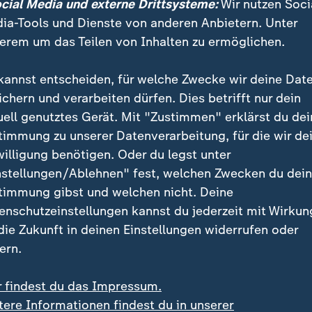
Mittelpunkt Bangkoks und ein Wahrzeichen Thailands.
ocial Media und externe Drittsysteme:
Wir nutzen Soci
ia-Tools und Dienste von anderen Anbietern. Unter
erem um das Teilen von Inhalten zu ermöglichen.
d Gebete vor Krankenhaus in Bangk
kannst entscheiden, für welche Zwecke wir deine Dat
gab in den vergangenen Jahren nur selten Mitteilung
ichern und verarbeiten dürfen. Dies betrifft nur dein
Vor dreieinhalb Jahren war die Prinzessin in der nord
uell genutztes Gerät. Mit "Zustimmen" erklärst du dei
ima beim Training ihrer Hunde plötzlich zusammenge
timmung zu unserer Datenverarbeitung, für die wir de
n Herzleiden gewesen sein. Seither wurde sie im Kran
willigung benötigen. Oder du legst unter
lt, soll aber nicht mehr bei Bewusstsein gewesen se
nstellungen/Ablehnen" fest, welchen Zwecken du dei
timmung gibst und welchen nicht. Deine
uen Zustand war lange nicht viel bekannt. Nach ihrem
enschutzeinstellungen kannst du jederzeit mit Wirkun
hatten immer wieder Menschen vor einem im Krank
 die Zukunft in deinen Einstellungen widerrufen oder
ar mit einem Porträt der Prinzessin gebetet und Blum
ern.
empeln des Landes knieten Thailänder vor ihrem Bildn
r findest du das Impressum.
tere Informationen findest du in unserer