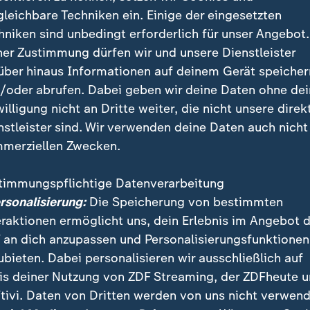
gleichbare Techniken ein. Einige der eingesetzten
hniken sind unbedingt erforderlich für unser Angebot.
ner Zustimmung dürfen wir und unsere Dienstleister
über hinaus Informationen auf deinem Gerät speicher
/oder abrufen. Dabei geben wir deine Daten ohne de
willigung nicht an Dritte weiter, die nicht unsere direk
nstleister sind. Wir verwenden deine Daten auch nicht
merziellen Zwecken.
e Prinzessin Bha lag seit einem Zusammenbruch Ende 2022 
ch ihr Zustand deutlich.
timmungspflichtige Datenverarbeitung
ersonalisierung:
Die Speicherung von bestimmten
eraktionen ermöglicht uns, dein Erlebnis im Angebot 
 an dich anzupassen und Personalisierungsfunktionen
te an, ihren Leichnam in die Thronhalle im Grand Pal
ubieten. Dabei personalisieren wir ausschließlich auf
ie Öffentlichkeit Abschied von ihr nehmen kann. Späte
is deiner Nutzung von ZDF Streaming, der ZDFheute 
öchsten Ehren beigesetzt werden. Der Große Palast is
tivi. Daten von Dritten werden von uns nicht verwend