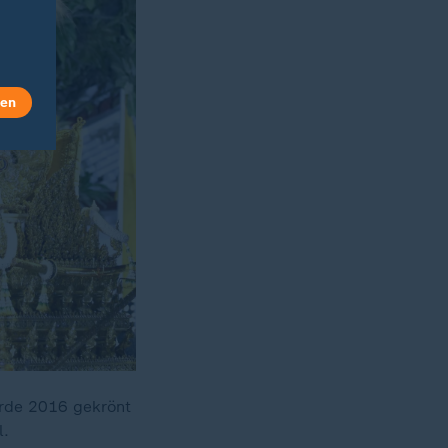
len
urde 2016 gekrönt
l.