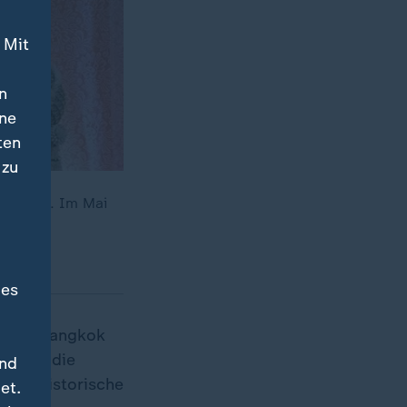
 Mit
n
ine
ten
 zu
im Koma. Im Mai
des
ace in Bangkok
r soll die
und
t der historische
et.