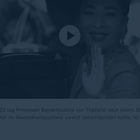
22 lag Prinzessin Bajrakitiyabha von Thailand nach einem
h ihr Gesundheitszustand zuletzt verschlechtert hatte, ist