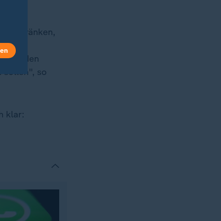
inzuschränken,
len
n wir den
 sollen", so
 klar: