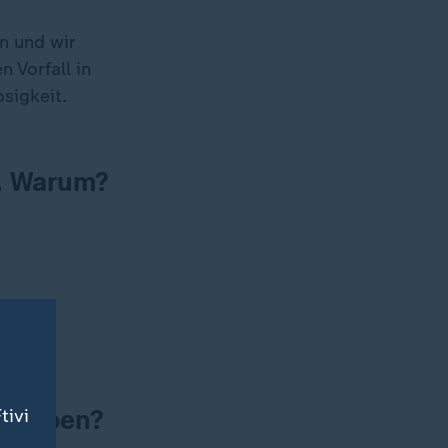
n und wir
 Vorfall in
sigkeit.
g. Warum?
nen
 bleiben?
tivi