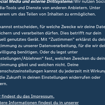
ocial Media und externe Drittsysteme:
Wir nutzen Soci
ia-Tools und Dienste von anderen Anbietern. Unter
erem um das Teilen von Inhalten zu ermöglichen.
n Rosenmontagszüge in Köln und Mainz
kannst entscheiden, für welche Zwecke wir deine Dat
ichern und verarbeiten dürfen. Dies betrifft nur dein
tsmaßnahmen sind sichtbar
uell genutztes Gerät. Mit "Zustimmen" erklärst du dei
timmung zu unserer Datenverarbeitung, für die wir de
sperren, viele Polizeibeamten - die Sicherheitsmaßn
willigung benötigen. Oder du legst unter
ie Karnevalstage ist die Polizei in Düsseldorf mit tau
nstellungen/Ablehnen" fest, welchen Zwecken du dei
len sich die Menschen denn auch sicher?
timmung gibst und welchen nicht. Deine
enschutzeinstellungen kannst du jederzeit mit Wirkun
nem kleinen Sohn hier - selbst nach Vorfällen wie in
 die Zukunft in deinen Einstellungen widerrufen oder
r zum Rosenmontagsumzug kommen: "Ich bin grundsä
ern.
sam und glaube, wenn man ein bisschen aufpasst und
n passt das. Aber auf gewisse Dinge hat man nicht so v
r findest du das Impressum.
tere Informationen findest du in unserer