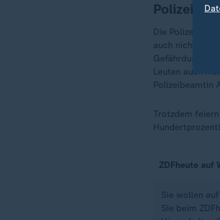
Polizei: "
Dat
Die Polizei in 
auch nicht nach
Gefährdungslage
Leuten auch nich
Polizeibeamtin 
Trotzdem feiern 
Hundertprozentig
ZDFheute auf
Sie wollen au
Sie beim ZDFh