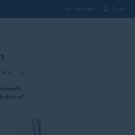
Merkliste
Suche
n?
|
| 22:17
gedämpft.
terfeiern?