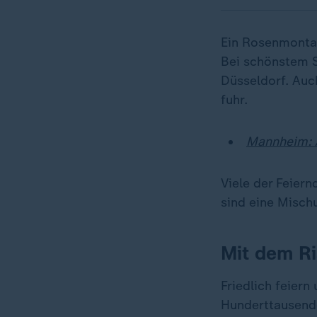
Ein Rosenmontag
Bei schönstem S
Düsseldorf. Au
fuhr.
Mannheim: A
Viele der Feier
sind eine Misch
Mit dem Ris
Friedlich feiern
Hunderttausend