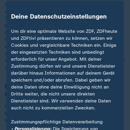
Auf einem von der Feuerwehr veröffentlichten Video
war zu sehen, dass Autos bei einem Wasserstand von
Deine Datenschutzeinstellungen
30 bis 50 Zentimetern nicht mehr weiterfahren
konnten. Am Vormittag wurde vorsorglich eine
Um dir eine optimale Website von ZDF, ZDFheute
Autobahn gesperrt. Regionalpräsident Giani rief die
und ZDFtivi präsentieren zu können, setzen wir
Menschen auf, Keller zu meiden. Es wurde erwartet,
Cookies und vergleichbare Techniken ein. Einige
dass der durch Florenz und Pisa fließende Fluss Arno
der eingesetzten Techniken sind unbedingt
am frühen Abend seinen höchsten Stand erreichen
erforderlich für unser Angebot. Mit deiner
würde. Giani erklärte, dass Schleusen geöffnet worden
Zustimmung dürfen wir und unsere Dienstleister
seien, um den Wasserdruck zu verringern.
darüber hinaus Informationen auf deinem Gerät
speichern und/oder abrufen. Dabei geben wir
Meloni sichert Betroffenen
deine Daten ohne deine Einwilligung nicht an
Unterstützung zu
Dritte weiter, die nicht unsere direkten
Dienstleister sind. Wir verwenden deine Daten
„
Regierungschefin Giorgia Meloni sicherte den
auch nicht zu kommerziellen Zwecken.
Betroffenen die Unterstützung der Regierung zu.
Meloni schrieb auf X:
Zustimmungspflichtige Datenverarbeitung
• Personalisierung:
Die Speicherung von