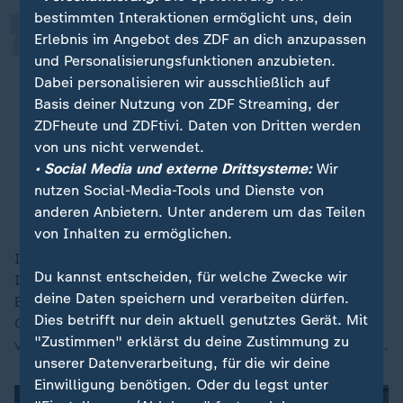
bestimmten Interaktionen ermöglicht uns, dein
Erlebnis im Angebot des ZDF an dich anzupassen
Meine Gedanken sind bei den
und Personalisierungsfunktionen anzubieten.
Menschen, die von dem Unwetter
Dabei personalisieren wir ausschließlich auf
betroffen sind, das verschiedene
Basis deiner Nutzung von ZDF Streaming, der
Gebiete Italiens heimsucht und den
ZDFheute und ZDFtivi. Daten von Dritten werden
Bürgern große Schäden und
von uns nicht verwendet.
Schwierigkeiten zufügt
• Social Media und externe Drittsysteme:
Wir
nutzen Social-Media-Tools und Dienste von
Giorgia Meloni, Ministerpräsidentin von Italien
anderen Anbietern. Unter anderem um das Teilen
von Inhalten zu ermöglichen.
In der gesamten Toskana waren nach Angaben des
Du kannst entscheiden, für welche Zwecke wir
Innenministeriums insgesamt 500 Feuerwehrleute im
deine Daten speichern und verarbeiten dürfen.
Einsatz. Nach Angaben des Wetterdienstes war in der
Dies betrifft nur dein aktuell genutztes Gerät. Mit
Gegend um Sesto Fiorentino binnen sechs Stunden so
"Zustimmen" erklärst du deine Zustimmung zu
viel Regen gefallen wie normalerweise in einem Monat.
unserer Datenverarbeitung, für die wir deine
Einwilligung benötigen. Oder du legst unter