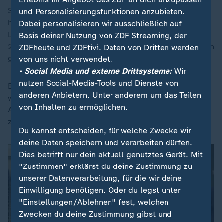
Seine ausländerfeindliche und europaskeptische Linie
und Personalisierungsfunktionen anzubieten.
hat der RN nicht geändert. RN-Fraktionschefin Marine
Dabei personalisieren wir ausschließlich auf
Le Pen will bei der nächsten Präsidentschaftswahl
Basis deiner Nutzung von ZDF Streaming, der
2027 zum vierten Mal antreten und hat nach Umfragen
ZDFheute und ZDFtivi. Daten von Dritten werden
gute Chance, diesmal zu gewinnen.
von uns nicht verwendet.
• Social Media und externe Drittsysteme:
Wir
nutzen Social-Media-Tools und Dienste von
Ein Prozess gegen sie und 24 weitere Angeklagte
anderen Anbietern. Unter anderem um das Teilen
wegen der Veruntreuung von EU-Geldern könnte diese
von Inhalten zu ermöglichen.
Aussichten im Fall einer Verurteilung jedoch vorzeitig
zunichte machen.
Du kannst entscheiden, für welche Zwecke wir
deine Daten speichern und verarbeiten dürfen.
Dies betrifft nur dein aktuell genutztes Gerät. Mit
"Zustimmen" erklärst du deine Zustimmung zu
unserer Datenverarbeitung, für die wir deine
Einwilligung benötigen. Oder du legst unter
"Einstellungen/Ablehnen" fest, welchen
Zwecken du deine Zustimmung gibst und