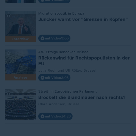
:
Migrationspolitik in Europa
Juncker warnt vor "Grenzen in Köpfen"
mit Video
3:00
Interview
:
AfD-Erfolge schocken Brüssel
Rückenwind für Rechtspopulisten in der
EU
Julia Rech und Ulf Röller, Brüssel
Analyse
mit Video
3:03
:
Streit im Europäischen Parlament
Bröckelt die Brandmauer nach rechts?
Clara Andersen, Brüssel
mit Video
14:28