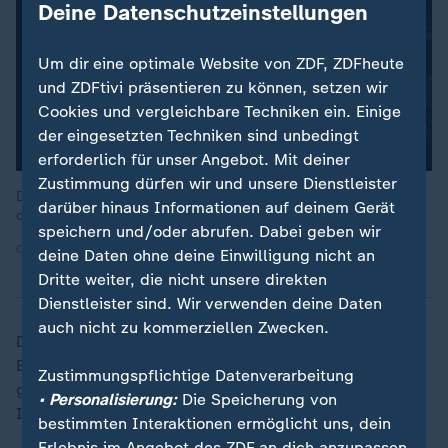
Deine Datenschutzeinstellungen
Um dir eine optimale Website von ZDF, ZDFheute
und ZDFtivi präsentieren zu können, setzen wir
Cookies und vergleichbare Techniken ein. Einige
der eingesetzten Techniken sind unbedingt
erforderlich für unser Angebot. Mit deiner
Zustimmung dürfen wir und unsere Dienstleister
Den Wahlsieg hat Marine Le Pens Rassemblement National bei
darüber hinaus Informationen auf deinem Gerät
den Parlamentswahlen 2024 knapp verpasst.
speichern und/oder abrufen. Dabei geben wir
Quelle: DPA
deine Daten ohne deine Einwilligung nicht an
Dritte weiter, die nicht unsere direkten
Dienstleister sind. Wir verwenden deine Daten
auch nicht zu kommerziellen Zwecken.
Die RN-Fraktion ist derzeit die größte
Einzelfraktion in der Nationalversammlung. Die Partei
Zustimmungspflichtige Datenverarbeitung
gibt sich staatstragend und arbeitet an einem seriösen
• Personalisierung:
Die Speicherung von
Image.
bestimmten Interaktionen ermöglicht uns, dein
Erlebnis im Angebot des ZDF an dich anzupassen