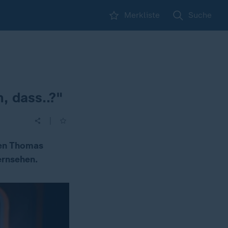
Merkliste
Suche
, dass..?"
|
rben Thomas
ernsehen.