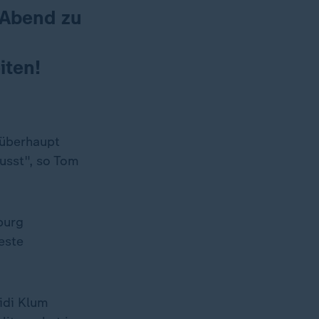
 Abend zu
iten!
r überhaupt
usst", so Tom
burg
este
idi Klum