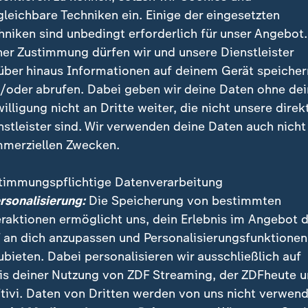
gleichbare Techniken ein. Einige der eingesetzten
hniken sind unbedingt erforderlich für unser Angebot.
ner Zustimmung dürfen wir und unsere Dienstleister
 Bill und Tom Kaulitz für die Modera
über hinaus Informationen auf deinem Gerät speicher
n konnten, macht die Überraschung
/oder abrufen. Dabei geben wir deine Daten ohne de
willigung nicht an Dritte weiter, die nicht unsere direk
 ZDF-Programmdirektorin
nstleister sind. Wir verwenden deine Daten auch nicht
merziellen Zwecken.
timmungspflichtige Datenverarbeitung
ersonalisierung:
Die Speicherung von bestimmten
eraktionen ermöglicht uns, dein Erlebnis im Angebot 
 an dich anzupassen und Personalisierungsfunktionen
ubieten. Dabei personalisieren wir ausschließlich auf
is deiner Nutzung von ZDF Streaming, der ZDFheute 
tivi. Daten von Dritten werden von uns nicht verwend