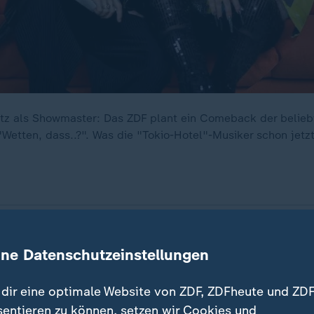
itz als Showmaster: Das ZDF plant ein Comeback der belieb
Wetten, dass..?". Was die "Tokio-Hotel"-Musiker schon jet
.?' hat Entertainment im Fernsehen für ganze Generati
ine Datenschutzeinstellungen
se des Publikums an der Sendung ist ungebrochen. De
dass wir im frisch gestarteten Jahr nun bereits ein e
dir eine optimale Website von ZDF, ZDFheute und ZDF
026 ankündigen können", erklärt ZDF-Programmdirekto
sentieren zu können, setzen wir Cookies und