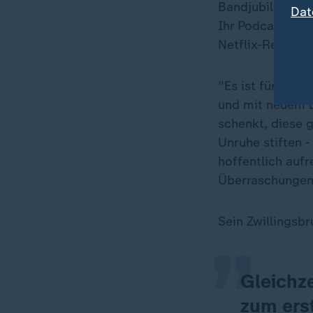
Bandjubiläum kö
Dat
Ihr Podcast "Ka
Netflix-Realitys
"Es ist für uns
und mit neuem Le
schenkt, diese 
Unruhe stiften 
hoffentlich auf
„
Überraschungen z
Sein Zwillingsbr
Gleichze
zum erst