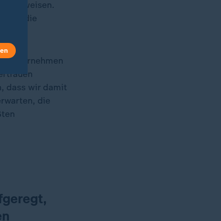
er vorweisen.
t wie die
len
w zu übernehmen
ertrauen
, dass wir damit
rwarten, die
ßten
fgeregt,
en