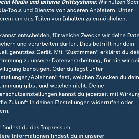
ocial Media und externe Drittsysteme:
Wir nutzen Soci
ia-Tools und Dienste von anderen Anbietern. Unter
erem um das Teilen von Inhalten zu ermöglichen.
kannst entscheiden, für welche Zwecke wir deine Dat
ichern und verarbeiten dürfen. Dies betrifft nur dein
uell genutztes Gerät. Mit "Zustimmen" erklärst du dei
timmung zu unserer Datenverarbeitung, für die wir de
rnsehshow "Wetten, dass..?" kehrt mit den Kaulitz-Brüdern
willigung benötigen. Oder du legst unter
 Auftritt bei Thomas Gottschalk sind die Tokio-Hotel-Stars n
nstellungen/Ablehnen" fest, welchen Zwecken du dei
timmung gibst und welchen nicht. Deine
enschutzeinstellungen kannst du jederzeit mit Wirkun
 die Zukunft in deinen Einstellungen widerrufen oder
ern.
is für "Beste Unterhaltung Reality"
r findest du das Impressum.
ten Brüder sind Mitgründer der Band Tokio Hotel. Neb
tere Informationen findest du in unserer