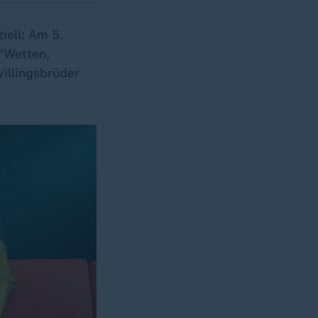
iell: Am 5.
"Wetten,
illingsbrüder