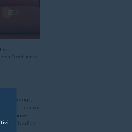
ten
zt den Zuschauern
onen geprägt,
shalb freuen wir
chtes Show-
tivi
rin Dr. Nadine