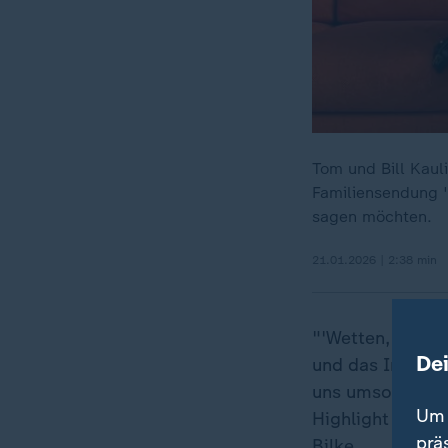
Tom und Bill Kaul
Familiensendung "
sagen möchten.
21.01.2026 | 2:38 min
"'Wetten, dass.
De
und das Interes
uns umso mehr, 
Um 
Highlight für 2
prä
Bilke.