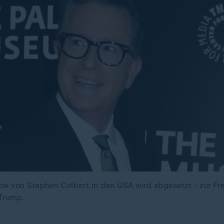
ow von Stephen Colbert in den USA wird abgesetzt - zur Fr
 Trump.