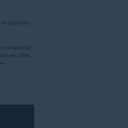
ohnt scharfem
how abgesetzt
ebe es total,
ne