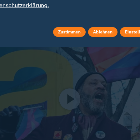
 US-Regierung zu einem länger verhandelten Eigent
enschutzerklärung.
bert kommentierte den Vergleich in seiner Sendung a
ldzahlung".
Zustimmen
Ablehnen
Einstel