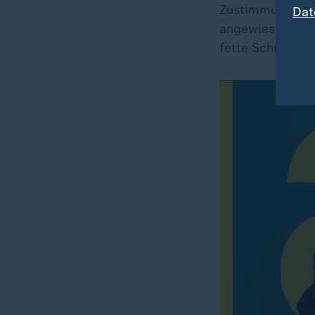
Zustimmung der
Dat
angewiesen. Col
fette Schmierge