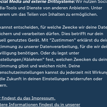
ocial Media und externe Drittsysteme:
Wir nutzen Soci
tt eingestellt.
ia-Tools und Dienste von anderen Anbietern. Unter
erem um das Teilen von Inhalten zu ermöglichen.
en von "Zensur": Trump jubelt nach Aus für Colberts
kannst entscheiden, für welche Zwecke wir deine Dat
m eine "rein finanzielle Entscheidung" angesichts der
ichern und verarbeiten dürfen. Dies betrifft nur dein
ate-Night-TV. "Sie hängt nicht mit Zuschauerzahlen, I
uell genutztes Gerät. Mit "Zustimmen" erklärst du dei
nternehmen zusammen", betonte CBS.
timmung zu unserer Datenverarbeitung, für die wir de
willigung benötigen. Oder du legst unter
er Colbert-Show fällt in eine Phase, in der der CBS-M
nstellungen/Ablehnen" fest, welchen Zwecken du dei
r Druck steht. Trump hatte dem CBS-Magazin "60 Min
timmung gibst und welchen nicht. Deine
r vorgeworfen, ein Interview mit seiner Rivalin
Kamal
enschutzeinstellungen kannst du jederzeit mit Wirkun
haben, dass eine schwache Antwort kaschiert werde. 
 die Zukunft in deinen Einstellungen widerrufen oder
d veröffentlichte ein Transkript.
ern.
chtsexperten Paramount in einer starken Position sah
r findest du das Impressum.
 Vergleich über 16 Millionen Dollar ein. Paramount ist 
tere Informationen findest du in unserer