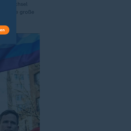
ümerwechsel
ls "eine große
len