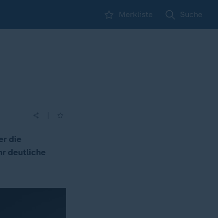
Merkliste
Suche
|
r die
hr deutliche