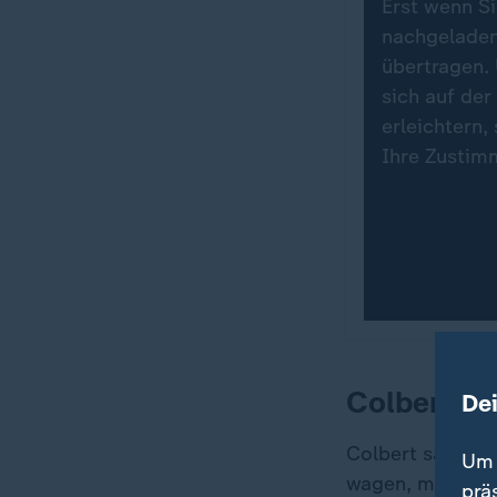
Erst wenn Si
nachgeladen
übertragen.
sich auf der
erleichtern,
Ihre Zustim
Colbert sc
De
Colbert sagte d
Um 
wagen, mein Her
prä