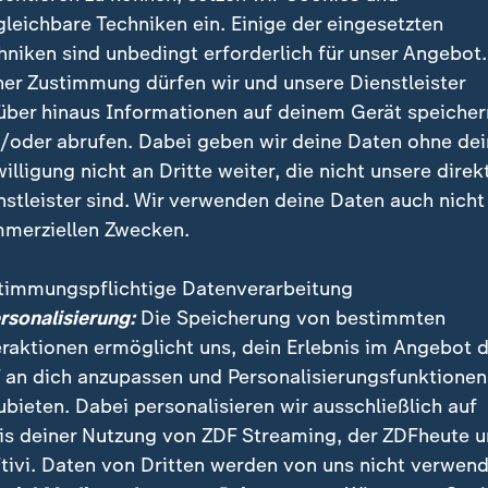
nn erschien er in einem Rahmen mit der Aufschrift "
gleichbare Techniken ein. Einige der eingesetzten
hniken sind unbedingt erforderlich für unser Angebot.
ner Zustimmung dürfen wir und unsere Dienstleister
über hinaus Informationen auf deinem Gerät speicher
yourself.
/oder abrufen. Dabei geben wir deine Daten ohne de
willigung nicht an Dritte weiter, die nicht unsere direk
 Late-Night-Moderator
nstleister sind. Wir verwenden deine Daten auch nicht
merziellen Zwecken.
nte man es übersetzen mit: "Sie können mich mal". 
n ausgeblendet.
timmungspflichtige Datenverarbeitung
ersonalisierung:
Die Speicherung von bestimmten
eraktionen ermöglicht uns, dein Erlebnis im Angebot 
zung "rein finanzielle Entscheidun
 an dich anzupassen und Personalisierungsfunktionen
ubieten. Dabei personalisieren wir ausschließlich auf
BS hatte in der vergangenen Woche angekündigt, da
is deiner Nutzung von ZDF Streaming, der ZDFheute 
hen Colbert"
im Mai 2026 enden
werde. Der für seine
tivi. Daten von Dritten werden von uns nicht verwend
atiriker Colbert sei unersetzlich, teilte der Sender 