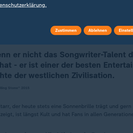
enschutzerklärung.
ber seine Qualität als Sänger gehen auseinander, und 
älteste Beatle bis heute nicht unumstritten. Einige ha
dere für einen genialen Taktgeber mit viel Gefühl. "Er
euger des Rock", schrieb das Musikmagazin "Rolling
Zustimmen
Ablehnen
Einstel
nn er nicht das Songwriter-Talent 
hat - er ist einer der besten Entertai
te der westlichen Zivilisation.
lling Stone" 2015
Starr, der heute stets eine Sonnenbrille trägt und ger
zeigt, ist längst Kult und hat Fans in allen Generation