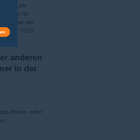
selbst als
lten ihn für
 ist einer der
 Stone" 2015.
len
der anderen
ner in der
n das Peace- oder
en.