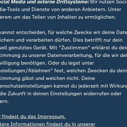
ocial Media und externe Drittsysteme:
Wir nutzen Soci
ia-Tools und Dienste von anderen Anbietern. Unter
r Fans, dann Beatlemania
erem um das Teilen von Inhalten zu ermöglichen.
ärgerte viele Fans, die den neuen Beatle bei Konzert
kannst entscheiden, für welche Zwecke wir deine Dat
schreiben. Er habe sich wie ein Fremder in einer fals
ichern und verarbeiten dürfen. Dies betrifft nur dein
ete Starr später. Doch das Gefühl währte nicht lang, d
uell genutztes Gerät. Mit "Zustimmen" erklärst du dei
e Beatlemania aus, die zu einem weltweiten Phänome
timmung zu unserer Datenverarbeitung, für die wir de
willigung benötigen. Oder du legst unter
und: John Lennons verschollene Gitarre entdeckt
nstellungen/Ablehnen" fest, welchen Zwecken du dei
timmung gibst und welchen nicht. Deine
rnahm Starr gelegentlich auch den Leadgesang. Mit 
enschutzeinstellungen kannst du jederzeit mit Wirkun
s flachen und nasalen Bariton prägte er launige und 
 die Zukunft in deinen Einstellungen widerrufen oder
llow Submarine" (auf "Revolver", 1966), "With a Lit
ern.
gt. Pepper's Lonely Hearts Club Band", 1967) oder "
y Road", 1969).
r findest du das Impressum.
tere Informationen findest du in unserer