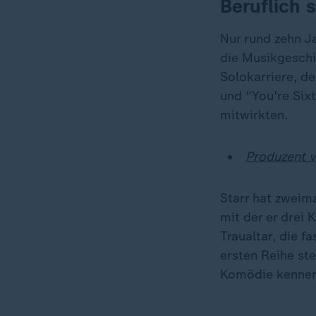
Beruflich s
Nur rund zehn Ja
die Musikgeschi
Solokarriere, d
und "You're Six
mitwirkten.
Produzent v
Starr hat zweim
mit der er drei
Traualtar, die f
ersten Reihe st
Komödie kennen