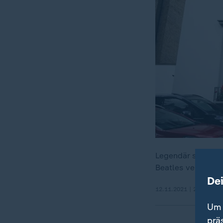
Legendär sind die
Beatles verewigte
De
12.11.2021 | 2:11 min
Um 
prä