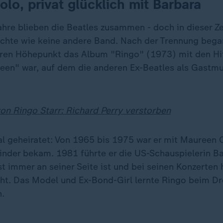
olo, privat glücklich mit Barbara
hre blieben die Beatles zusammen - doch in dieser Ze
chte wie keine andere Band. Nach der Trennung began
eren Höhepunkt das Album "Ringo" (1973) mit den H
teen" war, auf dem die anderen Ex-Beatles als Gastmu
on Ringo Starr: Richard Perry verstorben
al geheiratet: Von 1965 bis 1975 war er mit Mauree
 Kinder bekam. 1981 führte er die US-Schauspielerin 
ast immer an seiner Seite ist und bei seinen Konzerten 
eht. Das Model und Ex-Bond-Girl lernte Ringo beim Dr
.