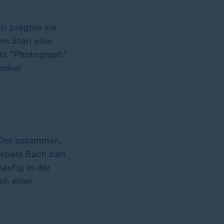
it prägten sie
n Starr eine
its "Photograph"
siker
n Cox zusammen,
Barbara Bach zum
häufig in der
eh einer