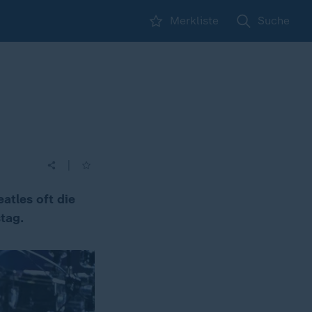
Merkliste
Suche
|
atles oft die
tag.