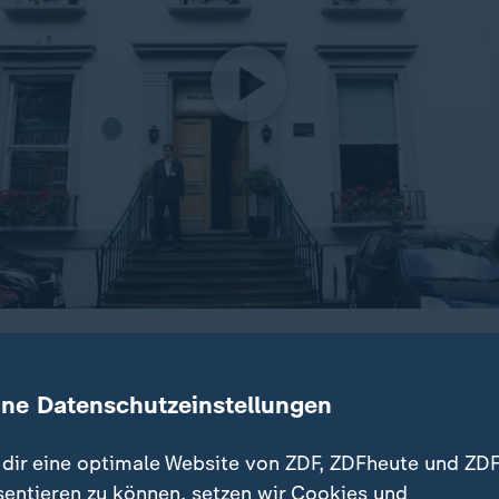
 Studios London für zahlreiche berühmte Alben und Filmsou
n den Zebrastreifen vor den Studios auf ihrem gleichnamig
ine Datenschutzeinstellungen
dir eine optimale Website von ZDF, ZDFheute und ZDF
sentieren zu können, setzen wir Cookies und