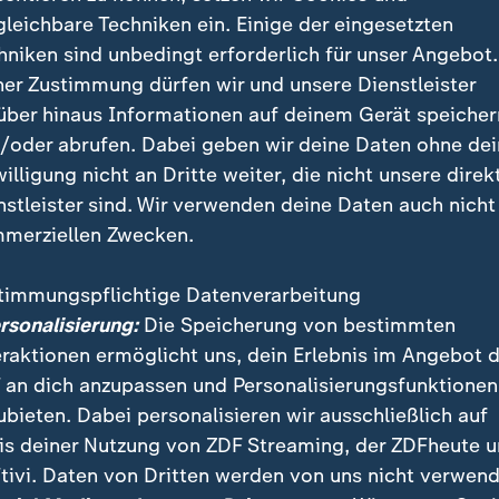
veränderte sein Leben
gleichbare Techniken ein. Einige der eingesetzten
hniken sind unbedingt erforderlich für unser Angebot.
elt das Telefon und die fragen, ob ich mitmachen will",
ner Zustimmung dürfen wir und unsere Dienstleister
r 2024 im dpa-Interview. Ringo überlegte nicht lang
über hinaus Informationen auf deinem Gerät speicher
hfolger des gefeuerten Pete Best zu werden.
/oder abrufen. Dabei geben wir deine Daten ohne de
willigung nicht an Dritte weiter, die nicht unsere direk
nstleister sind. Wir verwenden deine Daten auch nicht
die beste Entscheidung, die ich je
merziellen Zwecken.
n habe.
timmungspflichtige Datenverarbeitung
ersonalisierung:
Die Speicherung von bestimmten
eraktionen ermöglicht uns, dein Erlebnis im Angebot 
 an dich anzupassen und Personalisierungsfunktionen
r seine zukünftigen Bandkollegen bereits von seinen 
ubieten. Dabei personalisieren wir ausschließlich auf
burg
. Im Kaiserkeller auf der Reeperbahn traten bei
is deiner Nutzung von ZDF Streaming, der ZDFheute 
Mitunter musizierte Starr auch schon mit den Beatles
tivi. Daten von Dritten werden von uns nicht verwend
ibenden Eindruck.