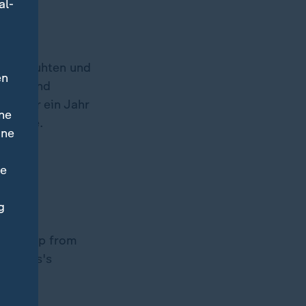
al-
en ausbuhten und
en
chen Band
enn nur ein Jahr
ne
n wurde.
ine
ne
seinem
g
alberne
tle Help from
Octopus's