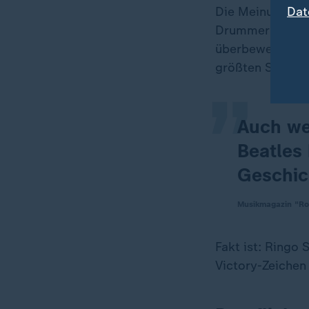
Dat
Die Meinungen ü
„
Drummer ist der 
überbewertet, an
größten Schlagz
Auch we
Beatles 
Geschich
Musikmagazin "Ro
Fakt ist: Ringo 
Victory-Zeichen 