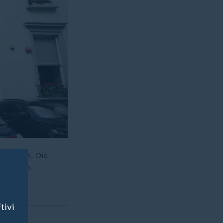
ndtracks. Die
en Album.
tivi