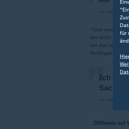
Ein
"Ei
Lars Klingbeil, SP
Zus
Dat
"Und wenn Leute
für
„
der nicht so auf
änd
hat das sehr vie
Verlängerung, di
Hie
Wei
Dat
Ich gla
Sachen 
Lars Klingbeil, SP
ZDFheute auf