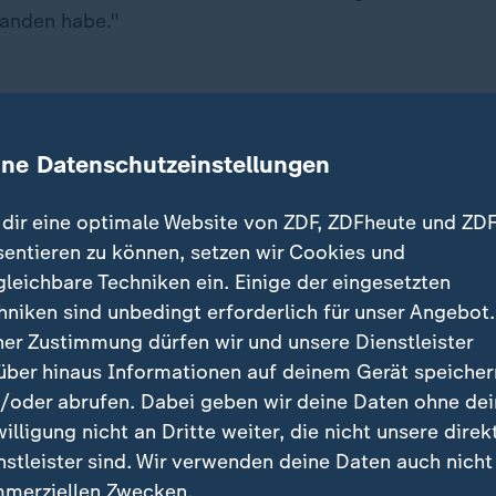
tanden habe."
rebs hat sehr wenig Chancen auf e
.
ine Datenschutzeinstellungen
D-Vorsitzender
dir eine optimale Website von ZDF, ZDFheute und ZDF
sentieren zu können, setzen wir Cookies und
 Zwischenzeitlich
40 Zigaretten am 
gleichbare Techniken ein. Einige der eingesetzten
hniken sind unbedingt erforderlich für unser Angebot.
lt in dem Podcast, dass er erst mit etwa 25 angefange
ner Zustimmung dürfen wir und unsere Dienstleister
n Konsum zwischenzeitlich bei 40 Zigaretten am Tag 
über hinaus Informationen auf deinem Gerät speicher
em er sich entschieden habe, mit dem Rauchen aufzuh
/oder abrufen. Dabei geben wir deine Daten ohne de
om - eine bösartige Gewebeveränderung - unter der 
willigung nicht an Dritte weiter, die nicht unsere direk
ieden, das untersuchen zu lassen.
nstleister sind. Wir verwenden deine Daten auch nicht
merziellen Zwecken.