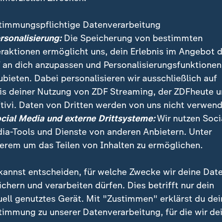
 er seit elf Jahren rauchfrei. Vor der Operation habe d
 sein, dass du danach wieder total in Ordnung bist, 
timmungspflichtige Datenverarbeitung
chen kannst."
ersonalisierung:
Die Speicherung von bestimmten
eraktionen ermöglicht uns, dein Erlebnis im Angebot 
 an dich anzupassen und Personalisierungsfunktionen
ebsrisiko lässt sich deutlich senken
ubieten. Dabei personalisieren wir ausschließlich auf
e im Jahr durch Rauch: EU will strengeren Nichtrauc
is deiner Nutzung von ZDF Streaming, der ZDFheute 
tivi. Daten von Dritten werden von uns nicht verwend
ocial Media und externe Drittsysteme:
Wir nutzen Soci
nach überstandener Erkrankung "ge
ia-Tools und Dienste von anderen Anbietern. Unter
erem um das Teilen von Inhalten zu ermöglichen.
tuation damals überstanden habe, sei für ihn bis heute
ine Erklärung, warum ich so bin, wie ich bin", sagte 
kannst entscheiden, für welche Zwecke wir deine Dat
ichern und verarbeiten dürfen. Dies betrifft nur dein
uell genutztes Gerät. Mit "Zustimmen" erklärst du dei
timmung zu unserer Datenverarbeitung, für die wir de
das sehr viel Kraft für alles Weitere