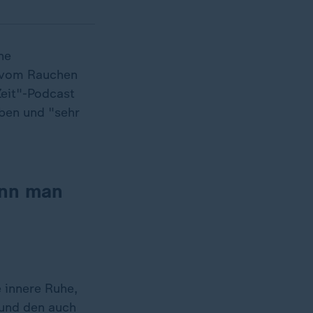
ne
s vom Rauchen
Zeit"-Podcast
eben und "sehr
enn man
e innere Ruhe,
 und den auch