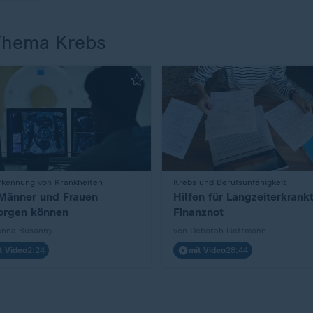
Thema Krebs
rkennung von Krankheiten
:
Krebs und Berufsunfähigkeit
Männer und Frauen
Hilfen für Langzeiterkrankt
orgen können
Finanznot
enna Busanny
von Deborah Gettmann
t Video
2:24
mit Video
28:44