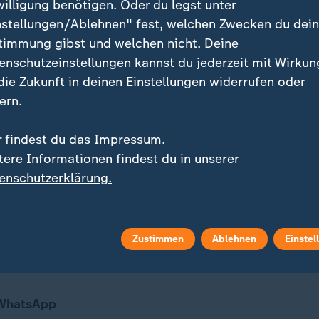
willigung benötigen. Oder du legst unter
nstellungen/Ablehnen" fest, welchen Zwecken du dei
D-Vorsitzender
timmung gibst und welchen nicht. Deine
enschutzeinstellungen kannst du jederzeit mit Wirkun
 heute auf mich gucken und sagen: 'Warum ruht der 
 die Zukunft in deinen Einstellungen widerrufen oder
geregt? Warum lässt der sich nicht aus der Fassung br
ern.
l bei mir damit zu tun, dass ich sage, da ist gerade ei
e ich mir selbst erarbeitet habe."
r findest du das Impressum.
tere Informationen findest du in unserer
enschutzerklärung.
ube, dass man ein Stück weit gelass
rangeht.
Zustimmen
Ablehnen
Einstel
D-Vorsitzender
 WhatsApp