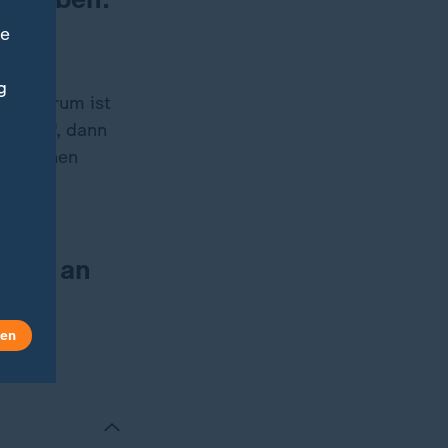
ne
g
so? Warum ist
ingen?', dann
n bisschen
ener an
len