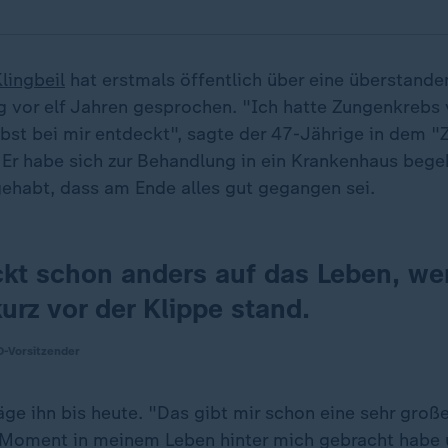
lingbeil
hat erstmals öffentlich über eine überstande
 vor elf Jahren gesprochen. "Ich hatte Zungenkreb
lbst bei mir entdeckt", sagte der 47-Jährige in dem "
. Er habe sich zur Behandlung in ein Krankenhaus beg
ehabt, dass am Ende alles gut gegangen sei.
ckt schon anders auf das Leben, w
urz vor der Klippe stand.
D-Vorsitzender
äge ihn bis heute. "Das gibt mir schon eine sehr groß
 Moment in meinem Leben hinter mich gebracht habe