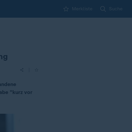
Merkliste
Suche
ung
|
tandene
abe "kurz vor