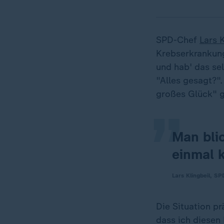
SPD-Chef
Lars K
Krebserkrankung
„
und hab' das se
"Alles gesagt?"
großes Glück" g
Man bli
einmal k
Lars Klingbeil, SP
Die Situation pr
dass ich diesen