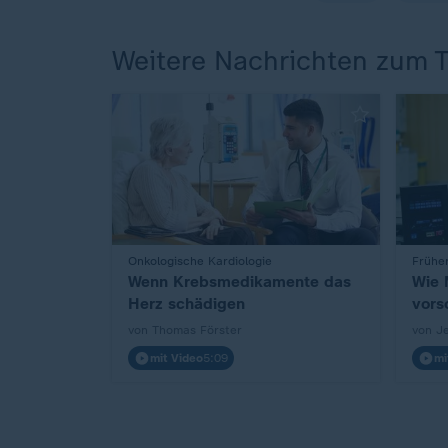
Weitere Nachrichten zum 
:
Onkologische Kardiologie
:
Frühe
Wenn Krebsmedikamente das
Wie 
Herz schädigen
vors
von Thomas Förster
von J
mit Video
5:09
mi