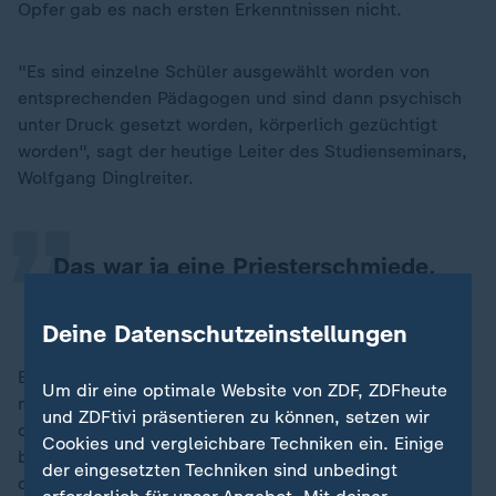
Opfer gab es nach ersten Erkenntnissen nicht.
"Es sind einzelne Schüler ausgewählt worden von
entsprechenden Pädagogen und sind dann psychisch
„
unter Druck gesetzt worden, körperlich gezüchtigt
worden", sagt der heutige Leiter des Studienseminars,
Wolfgang Dinglreiter.
Das war ja eine Priesterschmiede.
Wolfgang Dinglreiter, Leiter des Studienseminars
Deine Datenschutzeinstellungen
Ein früherer Direktor habe "den Anspruch gehabt,
Um dir eine optimale Website von ZDF, ZDFheute
möglichst viele Priester rauszubringen". Und wenn
und ZDFtivi präsentieren zu können, setzen wir
dann einer der Jungen sich dagegen entschied - und
Cookies und vergleichbare Techniken ein. Einige
beispielsweise nicht Griechisch belegte - "dann hat er
der eingesetzten Techniken sind unbedingt
die fallenlassen", sagt Dinglreiter. "Oder wenn jemand