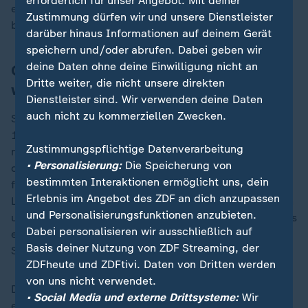
erforderlich für unser Angebot. Mit deiner
eine Freundin bekommen hat, dann hat der Stress
Zustimmung dürfen wir und unsere Dienstleister
bekommen, dann wurden Lügengeschichten erzählt."
darüber hinaus Informationen auf deinem Gerät
speichern und/oder abrufen. Dabei geben wir
deine Daten ohne deine Einwilligung nicht an
Georg Rieperdinger muss immer noch
Dritte weiter, die nicht unsere direkten
weinen
Dienstleister sind. Wir verwenden deine Daten
auch nicht zu kommerziellen Zwecken.
So erging es auch Georg Rieperdinger, der Ende der
1970er Jahre an das Studienseminar kam und heute
Zustimmungspflichtige Datenverarbeitung
noch weinen muss, wenn er an die Zeit denkt. Sein
• Personalisierung:
Die Speicherung von
damaliger Direktor habe ihn systematisch
bestimmten Interaktionen ermöglicht uns, dein
fertiggemacht, berichtet er. Der Priester habe die
Erlebnis im Angebot des ZDF an dich anzupassen
Lügen verbreitet, Rieperdinger habe mit Drogen zu tun
und Personalisierungsfunktionen anzubieten.
und seine damalige Freundin, die es nach Angaben des
Dabei personalisieren wir ausschließlich auf
ehemaligen Seminaristen gar nicht gab, in einen
Basis deiner Nutzung von ZDF Streaming, der
Selbstmordversuch getrieben.
ZDFheute und ZDFtivi. Daten von Dritten werden
von uns nicht verwendet.
Der mutmaßliche Grund auch hier: Rieperdinger
• Social Media und externe Drittsysteme:
Wir
entschied sich gegen die griechische Sprache und