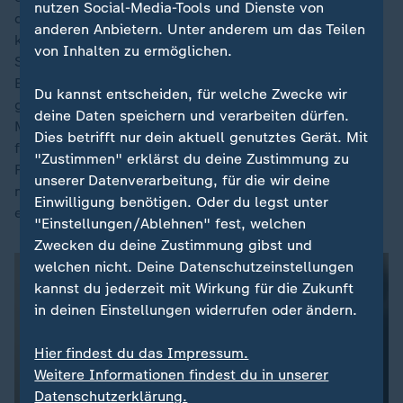
nutzen Social-Media-Tools und Dienste von
damit auch gegen eine Priesterlaufbahn. Erste
anderen Anbietern. Unter anderem um das Teilen
konkrete Hinweise auf Fehlverhalten in dem
von Inhalten zu ermöglichen.
Studienseminar wurden 2020 öffentlich, nachdem ein
Betroffener sich an die "Süddeutsche Zeitung"
Du kannst entscheiden, für welche Zwecke wir
gewandt hatte. Es folgten ein von der Erzdiözese
deine Daten speichern und verarbeiten dürfen.
München und Freising veranstalteter Gesprächsabend
Dies betrifft nur dein aktuell genutztes Gerät. Mit
für ehemalige Seminaristen - und jetzt der Aufruf des
"Zustimmen" erklärst du deine Zustimmung zu
Frankfurter Instituts an Betroffene, sich dort zu
unserer Datenverarbeitung, für die wir deine
melden. Die Studie wird von der Erzdiözese finanziert,
Einwilligung benötigen. Oder du legst unter
erste Ergebnisse sollen im Herbst 2026 vorliegen.
"Einstellungen/Ablehnen" fest, welchen
Zwecken du deine Zustimmung gibst und
welchen nicht. Deine Datenschutzeinstellungen
kannst du jederzeit mit Wirkung für die Zukunft
in deinen Einstellungen widerrufen oder ändern.
Hier findest du das Impressum.
Weitere Informationen findest du in unserer
Datenschutzerklärung.