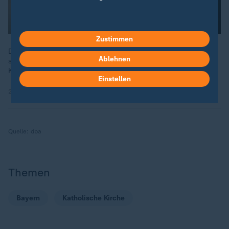
Zustimmen
Dass christliche Institutionen auch Orte sexualisierter Gewalt
Ablehnen
sind, ist schon länger bekannt. Wie geht die evangelische
Kirche mit den Betroffenen um?
Einstellen
28.01.2025 | 28:37 min
Quelle:
dpa
Themen
Bayern
Katholische Kirche