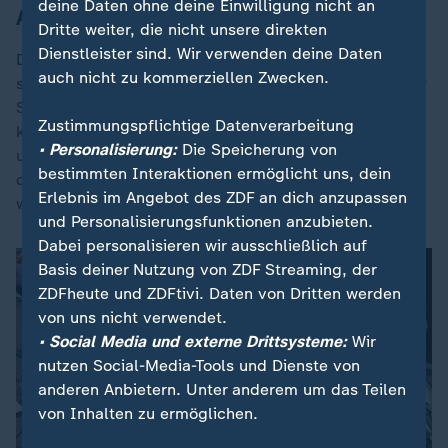
deine Daten ohne deine Einwilligung nicht an
Angehörigen helfen
Dritte weiter, die nicht unsere direkten
Dienstleister sind. Wir verwenden deine Daten
Der Oldenburger Polizeipräsident Andreas Sagehorn
auch nicht zu kommerziellen Zwecken.
schreibt in einer ersten Mitteilung zur Anklage: "Dieser
Schritt ist Teil des rechtsstaatlichen Verfahrens und
Zustimmungspflichtige Datenverarbeitung
kann - ganz unabhängig vom Urteil - den Angehörigen
• Personalisierung:
Die Speicherung von
und Freunden des Verstorbenen bei der Verarbeitung
bestimmten Interaktionen ermöglicht uns, dein
dieses schrecklichen Ereignisses helfen. Ihnen gilt
Erlebnis im Angebot des ZDF an dich anzupassen
weiterhin mein Mitgefühl."
und Personalisierungsfunktionen anzubieten.
Dabei personalisieren wir ausschließlich auf
Basis deiner Nutzung von ZDF Streaming, der
ZDFheute und ZDFtivi. Daten von Dritten werden
von uns nicht verwendet.
• Social Media und externe Drittsysteme:
Wir
nutzen Social-Media-Tools und Dienste von
anderen Anbietern. Unter anderem um das Teilen
von Inhalten zu ermöglichen.