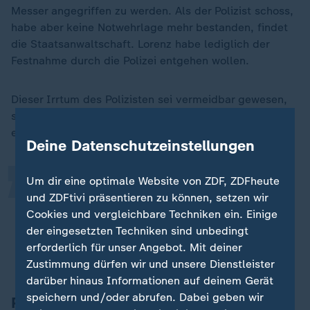
Messer angegriffen zu werden. Als der Polizist schoss,
habe aber keine Notwehrlage mehr bestanden, findet
die Staatsanwaltschaft. Lorenz habe lediglich der
Festnahme durch die Polizei entgehen wollen.
„
Dieser Irrtum des Polizisten sei vermeidbar gewesen,
so die Staatsanwaltschaft. Zur eigenen Position
erläuterte sie:
Deine Datenschutzeinstellungen
Um dir eine optimale Website von ZDF, ZDFheute
Der Angeschuldigte hätte erkennen
und ZDFtivi präsentieren zu können, setzen wir
können und müssen, dass das Opfer
Cookies und vergleichbare Techniken ein. Einige
lediglich habe fliehen wollen.
der eingesetzten Techniken sind unbedingt
erforderlich für unser Angebot. Mit deiner
Staatsanwaltschaft Oldenburg
Zustimmung dürfen wir und unsere Dienstleister
darüber hinaus Informationen auf deinem Gerät
speichern und/oder abrufen. Dabei geben wir
Polizeipräsident: Gerichtsprozess kann