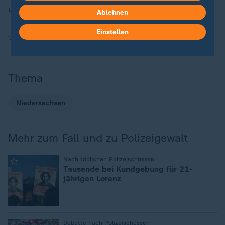
und gegen Polizeigewalt und
Rassismus
.
Ablehnen
Einstellen
Quelle:
dpa, ZDF
Thema
Niedersachsen
Mehr zum Fall und zu Polizeigewalt
:
Nach tödlichen Polizeischüssen
Tausende bei Kundgebung für 21-
jährigen Lorenz
Debatte nach Polizeischüssen