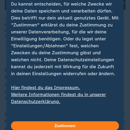
Du kannst entscheiden, für welche Zwecke wir
deine Daten speichern und verarbeiten dürfen.
Dies betrifft nur dein aktuell genutztes Gerät. Mit
Die tödlichen Polizeischüsse auf einen 21-Jährigen werfen
"Zustimmen" erklärst du deine Zustimmung zu
Fragen auf: Der Mann soll laut Polizei bedrohlich auf die
Beamten zugegangen sein und habe Reizgas gesprüht. Die
unserer Datenverarbeitung, für die wir deine
Schüsse trafen ihn jedoch von hinten.
Einwilligung benötigen. Oder du legst unter
"Einstellungen/Ablehnen" fest, welchen
23.04.2025 | 2:02 min
Zwecken du deine Zustimmung gibst und
welchen nicht. Deine Datenschutzeinstellungen
kannst du jederzeit mit Wirkung für die Zukunft
Er erinnert zudem daran, dass bis zur endgültigen
in deinen Einstellungen widerrufen oder ändern.
Entscheidung des Gerichts die Unschuldsvermutung
gilt. "Eine Selbstverständlichkeit, die in diesem Fall
Hier findest du das Impressum.
jedoch leider besonderer Betonung bedarf, da sie von
Weitere Informationen findest du in unserer
verschiedenen Seiten infrage gestellt wurde."
Datenschutzerklärung.
Der Fall hatte im Frühjahr bundesweit für Aufsehen und
Bestürzung gesorgt. Nach den tödlichen Schüssen kam
Zustimmen
es zu Demonstrationen für eine lückenlose Aufklärung