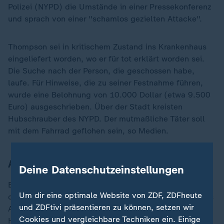
Polizei (NYPD) die Umstände in einer Pressekonferenz
und sprach von einer "schamlos gezielten Attacke".
Thompson sei in kritischem Zustand ins Krankenhaus
eingeliefert worden, wo er für tot erklärt worden sei.
Die Suche nach der Person, die geschossen habe,
laufe. Für Hinweise, die zu seiner Festnahme führen,
wurde eine Belohnung von 10.000 Dollar (etwa 9.500
Euro) ausgeschrieben. Über der Stadt kreisten
Hubschrauber des NYPD. Der mutmaßliche Täter soll
mit dem Fahrrad geflohen sein, so Medien.
Attacke in New York vor Investorentag
Deine Datenschutzeinstellungen
Ermittler erklärten gegenüber dem TV-Sender CNN,
Um dir eine optimale Website von ZDF, ZDFheute
dass der Bewaffnete bereits einige Zeit vor Thompsons
und ZDFtivi präsentieren zu können, setzen wir
Ankunft in der Gegend gewartet habe. Das Hilton-
Cookies und vergleichbare Techniken ein. Einige
Hotel wurde von der New Yorker Polizei abgeriegelt.