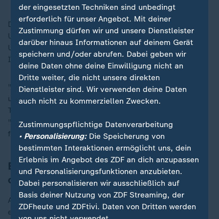
der eingesetzten Techniken sind unbedingt
erforderlich für unser Angebot. Mit deiner
Der Gesundheits- und Versicherungskonzern
Zustimmung dürfen wir und unsere Dienstleister
UnitedHealth Group, die Muttergesellschaft von
darüber hinaus Informationen auf deinem Gerät
UnitedHealthcare, sagte seine geplante
speichern und/oder abrufen. Dabei geben wir
Investorenkonferenz in Manhattan ab.
deine Daten ohne deine Einwilligung nicht an
Dritte weiter, die nicht unsere direkten
"Wir sind zutiefst traurig und geschockt über den Tod
Dienstleister sind. Wir verwenden deine Daten
unseres lieben Freundes und Kollegen Brian
auch nicht zu kommerziellen Zwecken.
Thompson", hieß es in einer Mitteilung des Konzerns.
"Brian war ein hoch respektierter Kollege und Freund
Zustimmungspflichtige Datenverarbeitung
für alle, die mit ihm zusammengearbeitet haben."
• Personalisierung:
Die Speicherung von
bestimmten Interaktionen ermöglicht uns, dein
Erlebnis im Angebot des ZDF an dich anzupassen
Einer der größten Krankenversicherer
und Personalisierungsfunktionen anzubieten.
der USA
Dabei personalisieren wir ausschließlich auf
Basis deiner Nutzung von ZDF Streaming, der
Aus der US-Politik gibt es erste Reaktionen. Der
ZDFheute und ZDFtivi. Daten von Dritten werden
ehemalige demokratische Präsidentschaftskandidat
von uns nicht verwendet.