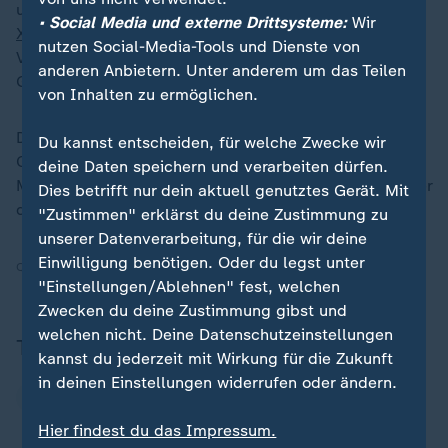
und Gouverneur von Minnesota,
Tim Walz
, schrieb auf
• Social Media und externe Drittsysteme:
Wir
X
von "schrecklichen Nachrichten und einem großen
nutzen Social-Media-Tools und Dienste von
Verlust für die Geschäftswelt und
anderen Anbietern. Unter anderem um das Teilen
Gesundheitsdienstleister in Minnesota".
von Inhalten zu ermöglichen.
Der 50-jährige Brian Thompson war seit April 2021
Du kannst entscheiden, für welche Zwecke wir
CEO von UnitedHealthcare. Der Konzern mit Sitz in
deine Daten speichern und verarbeiten dürfen.
Minnetonka im US-Bundesstaat Minnesota gilt als einer
Dies betrifft nur dein aktuell genutztes Gerät. Mit
der größten Krankenversicherer der USA.
"Zustimmen" erklärst du deine Zustimmung zu
unserer Datenverarbeitung, für die wir deine
Einwilligung benötigen. Oder du legst unter
Quelle:
Reuters, AFP, dpa
"Einstellungen/Ablehnen" fest, welchen
Zwecken du deine Zustimmung gibst und
welchen nicht. Deine Datenschutzeinstellungen
Thema
kannst du jederzeit mit Wirkung für die Zukunft
in deinen Einstellungen widerrufen oder ändern.
USA
Hier findest du das Impressum.