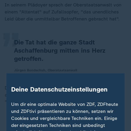
„
In seinem Plädoyer sprach der Oberstaatsanwalt von
einem "Attentat" auf Zufallsopfer, "das unendliches
Leid über die unmittelbar Betroffenen gebracht hat".
Die Tat hat die ganze Stadt
Aschaffenburg mitten ins Herz
getroffen.
Jürgen Bundschuh, Oberstaatsanwalt
Der Angriff sei von "unglaublicher Brutalität und
Deine Datenschutzeinstellungen
absolutem Vernichtungswillen" geprägt gewesen.
"Dem Beschuldigten ging es rein um die Kinder."
Um dir eine optimale Website von ZDF, ZDFheute
und ZDFtivi präsentieren zu können, setzen wir
Cookies und vergleichbare Techniken ein. Einige
Verteidiger im Aschaffenburg-Prozess: "Tat eines
der eingesetzten Techniken sind unbedingt
Wahnsinnigen"