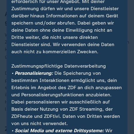
erforderlich für unser Angebot. Mit deiner
Zustimmung dürfen wir und unsere Dienstleister
Angeklagter soll bei der Tat Stimmen
darüber hinaus Informationen auf deinem Gerät
gehört haben
speichern und/oder abrufen. Dabei geben wir
deine Daten ohne deine Einwilligung nicht an
Warum an dem sonnigen Tag auf die wehrlosen
Dritte weiter, die nicht unsere direkten
Zweijährigen eingestochen wurde, dafür hat Bundschuh
Dienstleister sind. Wir verwenden deine Daten
keine Erklärung: "Ich habe (...) darauf keine Antwort
auch nicht zu kommerziellen Zwecken.
gefunden."
Zustimmungspflichtige Datenverarbeitung
Der verdächtige Afghane ist laut einem
• Personalisierung:
Die Speicherung von
psychiatrischen Gutachten paranoid schizophren und
bestimmten Interaktionen ermöglicht uns, dein
soll bei der Tat Stimmen gehört haben. Diese sollen
Erlebnis im Angebot des ZDF an dich anzupassen
ihm befohlen haben, Kinder anzugreifen - in seiner
und Personalisierungsfunktionen anzubieten.
Hand hatte der mutmaßliche Täter ein 30 Zentimeter
Dabei personalisieren wir ausschließlich auf
langes Küchenmesser.
Basis deiner Nutzung von ZDF Streaming, der
ZDFheute und ZDFtivi. Daten von Dritten werden
von uns nicht verwendet.
Zwei Tote - drei Verletzte
• Social Media und externe Drittsysteme:
Wir