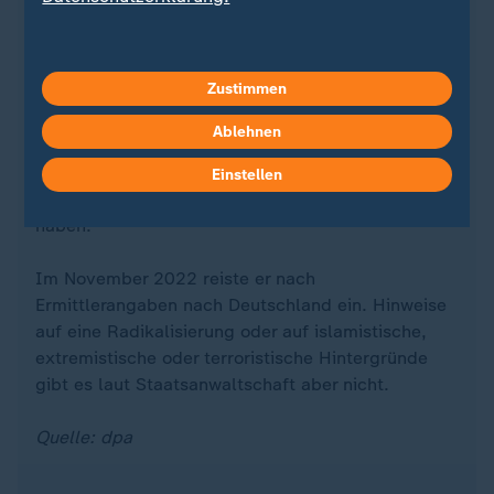
Die Tat löste breites Entsetzen und im Wahlkampf
zur
Bundestagswahl
teils hitzige politische
Debatten aus. Der Angeklagte stammt aus
Zustimmen
Afghanistan und sollte schon 2023 abgeschoben
werden, was aber scheiterte. Im August 2024 soll
Ablehnen
er in einer Asylbewerberunterkunft in Alzenau eine
Mitbewohnerin mit einem Fleischermesser bedroht
Einstellen
und ihr oberflächliche Verletzungen zugefügt
haben.
Im November 2022 reiste er nach
Ermittlerangaben nach Deutschland ein. Hinweise
auf eine Radikalisierung oder auf islamistische,
extremistische oder terroristische Hintergründe
gibt es laut Staatsanwaltschaft aber nicht.
Quelle: dpa