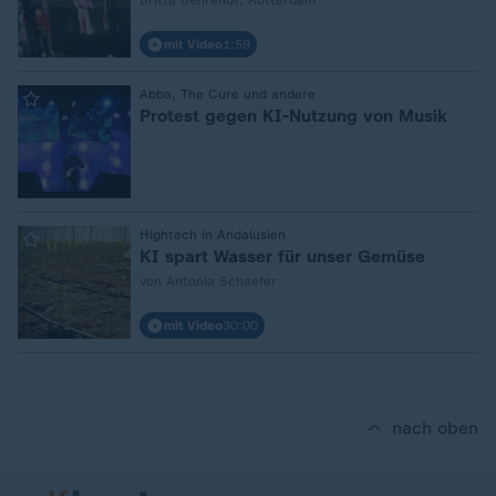
Britta Behrendt, Rotterdam
mit Video
1:59
:
Abba, The Cure und andere
Protest gegen KI-Nutzung von Musik
:
Hightech in Andalusien
KI spart Wasser für unser Gemüse
von Antonia Schaefer
mit Video
30:00
nach oben