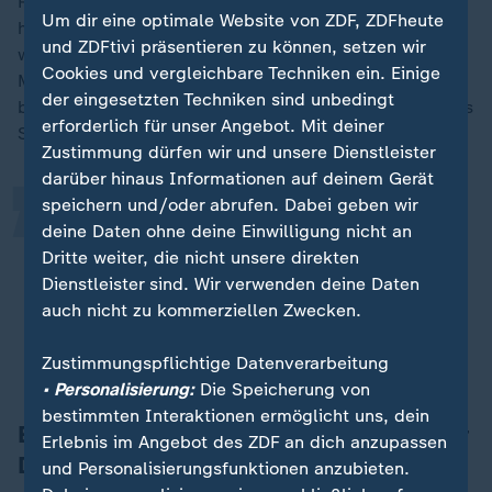
Radio wies Behauptungen zurück, das Experiment
Um dir eine optimale Website von ZDF, ZDFheute
habe etwas mit den Entlassungen zu tun. Stattdessen
und ZDFtivi präsentieren zu können, setzen wir
wurde es zu einem "Forschungs- und
„
Cookies und vergleichbare Techniken ein. Einige
Medienexperiment" erklärt, das von Wissenschaftlern
der eingesetzten Techniken sind unbedingt
begleitet werde. Doch auf dem Instagram-Account des
erforderlich für unser Angebot. Mit deiner
Senders hagelte es Kritik. Ein Nutzer schrieb:
Zustimmung dürfen wir und unsere Dienstleister
darüber hinaus Informationen auf deinem Gerät
speichern und/oder abrufen. Dabei geben wir
Ich empfehle das innovative
deine Daten ohne deine Einwilligung nicht an
Experiment, Menschen für ihre
Dritte weiter, die nicht unsere direkten
Erfahrung, Zeit und harte Arbeit zu
Dienstleister sind. Wir verwenden deine Daten
bezahlen.
auch nicht zu kommerziellen Zwecken.
Kommentar von Instagram-User Offradiokrakow
Zustimmungspflichtige Datenverarbeitung
• Personalisierung:
Die Speicherung von
bestimmten Interaktionen ermöglicht uns, dein
Empörung wegen KI-Interview mit toter
Erlebnis im Angebot des ZDF an dich anzupassen
Dichterin
und Personalisierungsfunktionen anzubieten.