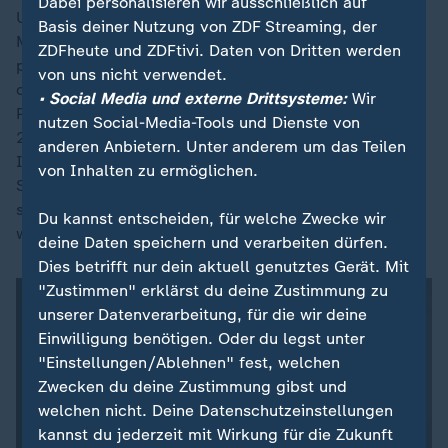
Dabei personalisieren wir ausschließlich auf
Und es blieb nicht nur bei einem Aufreger: KI-
Basis deiner Nutzung von ZDF Streaming, der
Moderatorin "Emi" führte ein Gespräch mit der
ZDFheute und ZDFtivi. Daten von Dritten werden
polnischen Dichterin Wisława Szymborska zur
von uns nicht verwendet.
diesjährigen Literaturnobelpreisverleihung. Das
• Social Media und externe Drittsysteme:
Wir
Problem jedoch: Szymborska verstarb bereits im Jahr
nutzen Social-Media-Tools und Dienste von
2012. Das Interview, das mithilfe Künstlicher
anderen Anbietern. Unter anderem um das Teilen
Intelligenz erstellt wurde, klang ungewöhnlich intim.
von Inhalten zu ermöglichen.
Sätze wie "Oh, liebe Emilia, ich freue mich, mit dir zu
sprechen" oder sogar hin und wieder ein Lachen
Du kannst entscheiden, für welche Zwecke wir
wurden in der "Stimme" der Dichterin wiedergegeben.
deine Daten speichern und verarbeiten dürfen.
Dies betrifft nur dein aktuell genutztes Gerät. Mit
"Zustimmen" erklärst du deine Zustimmung zu
unserer Datenverarbeitung, für die wir deine
Einwilligung benötigen. Oder du legst unter
"Einstellungen/Ablehnen" fest, welchen
Zwecken du deine Zustimmung gibst und
welchen nicht. Deine Datenschutzeinstellungen
kannst du jederzeit mit Wirkung für die Zukunft