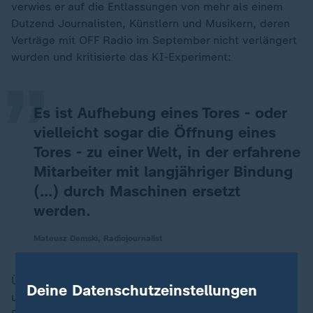
verwies er auf die Entlassungen von mehr als einem
„
Dutzend Journalisten, Künstlern und Musikern, deren
Verträge mit OFF Radio im September nicht verlängert
wurden und kritisierte das KI-Experiment:
Es ist Aufhebung eines Tores - oder
vielleicht sogar die Öffnung eines
Tores - zu einer Welt, in der erfahrene
Mitarbeiter mit langjähriger Bindung
(…) durch Maschinen ersetzt
werden.
Mateusz Demski, Radiojournalist
Über 24.000 Menschen haben die Petition
Deine Datenschutzeinstellungen
unterzeichnet. Chefredakteur Marcin Pulit von OFF-