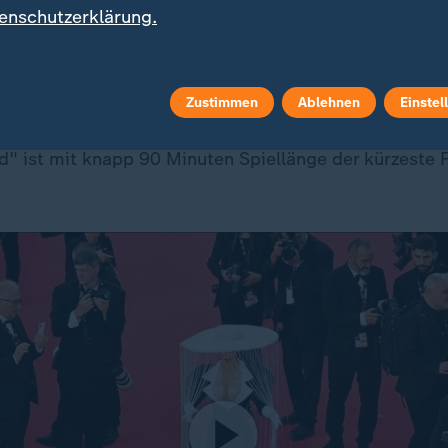
enschutzerklärung.
, die durch das in Trümmern liegende Deutschland im
Zustimmen
Ablehnen
Einstel
adline" sprach von einer "Meisterklasse künstlerische
auptdarstellerin
Sandra Hüller
mit den Worten: "Eigent
nd" ist mit knapp 90 Minuten Spiellänge der kürzeste 