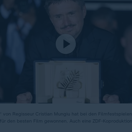
 von Regisseur Cristian Mungiu hat bei den Filmfestspiele
für den besten Film gewonnen. Auch eine ZDF-Koproduktio