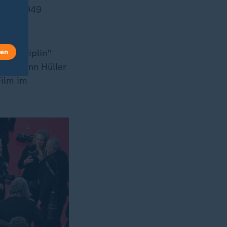
 Jahr 1949
len
r Disziplin"
lich kann Hüller
Film im