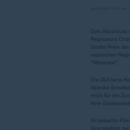
24.05.2026 | 0:20 min
Zum Abschluss d
Regisseurs Cris
Große Preis der 
russischen Regis
"Minotaur".
Die ZDF/arte-Ko
Valeska Griseba
mich für die Zu
ihrer Dankesred
Grisebachs Film 
Grenzgebiet zwis