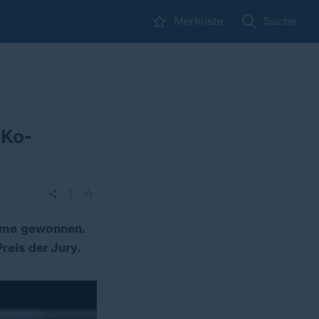
Merkliste
Suche
-Ko-
|
alme gewonnen.
eis der Jury.