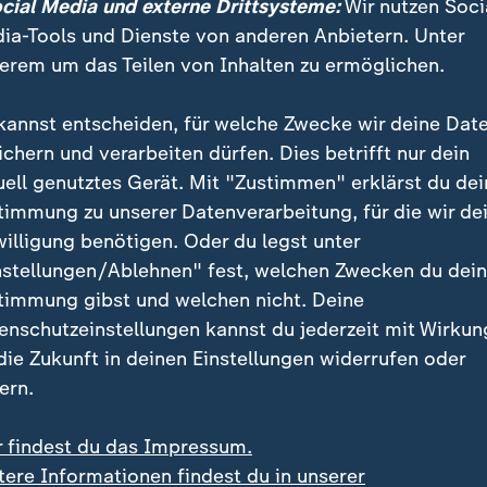
ocial Media und externe Drittsysteme:
Wir nutzen Soci
r der Filmfestspiele in Cannes
ia-Tools und Dienste von anderen Anbietern. Unter
erem um das Teilen von Inhalten zu ermöglichen.
alme: Cristian Mungiu für "Fjord"
eis der Jury: Andrej Swjaginzew für "Minotaur"
kannst entscheiden, für welche Zwecke wir deine Dat
 Jury: Valeska Grisebach für "Das geträumte Abenteue
ichern und verarbeiten dürfen. Dies betrifft nur dein
ie: Javier Calvo und Javier Ambrossi für "The Black B
uell genutztes Gerät. Mit "Zustimmen" erklärst du dei
Pawel Pawlikowski für "Vaterland"
timmung zu unserer Datenverarbeitung, für die wir de
uspielerinnen: Virginie Efira und Tao Okamoto für "Al
willigung benötigen. Oder du legst unter
("Soudain") von Ryusuke Hamaguchi
nstellungen/Ablehnen" fest, welchen Zwecken du dei
auspieler: Emmanuel Macchia und Valentin Campagn
timmung gibst und welchen nicht. Deine
 Dhont-
enschutzeinstellungen kannst du jederzeit mit Wirkun
ehbuch: Emmanuel Marre für "A Man of His Time" ("N
 die Zukunft in deinen Einstellungen widerrufen oder
ern.
r findest du das Impressum.
ß-Film erzählt von der intimen Vater-Tochter-Bezieh
tere Informationen findest du in unserer
chriftsteller Thomas Mann (Hanns Zischler) und sein