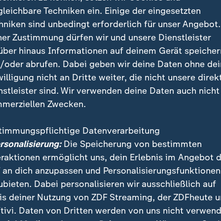
gleichbare Techniken ein. Einige der eingesetzten
hniken sind unbedingt erforderlich für unser Angebot.
ilme feiern in Cannes Premiere. Promis wie Pedro Almodova
ner Zustimmung dürfen wir und unsere Dienstleister
strahlten auf dem roten Teppich im Kampf um die Goldene 
über hinaus Informationen auf deinem Gerät speicher
/oder abrufen. Dabei geben wir deine Daten ohne de
willigung nicht an Dritte weiter, die nicht unsere direk
nstleister sind. Wir verwenden deine Daten auch nicht
merziellen Zwecken.
lme: Deutschsprachioger Film "Vat
aus
timmungspflichtige Datenverarbeitung
ersonalisierung:
Die Speicherung von bestimmten
chige Film "Vaterland" des
polnischen
Regisseurs Pa
eraktionen ermöglicht uns, dein Erlebnis im Angebot 
m die Goldene Palme leer aus. Im Vorfeld galt er als 
 an dich anzupassen und Personalisierungsfunktionen
ie Trophäe. Pawlikowski wurde allerdings als bester R
ubieten. Dabei personalisieren wir ausschließlich auf
is deiner Nutzung von ZDF Streaming, der ZDFheute 
tivi. Daten von Dritten werden von uns nicht verwend