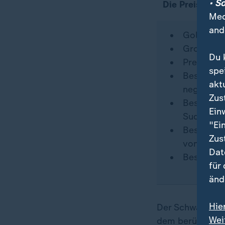
• S
Die Preisträge
Med
and
Goldene P
Großer Pr
Du 
Preis der
spe
Beste Reg
akt
negra"), 
Zus
Beste Scha
Ein
Sudden" 
"Ei
Beste Sch
Zus
von Lukas
Dat
Bestes Dr
für
änd
Hie
Der Schwarz-Wei
Wei
dem berühmten S