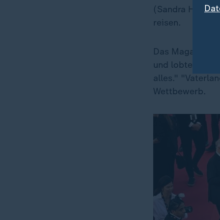
Dat
(Sandra Hüller)
reisen.
Das Magazin "De
und lobte die H
alles." "Vaterla
Wettbewerb.