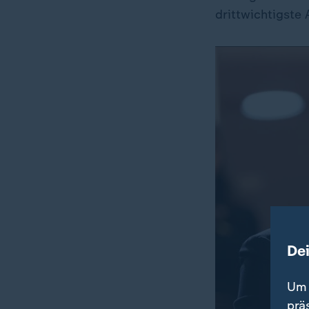
drittwichtigste
De
Um 
prä