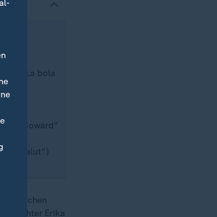
al-
en
r"
all" ("La bola
ne
ine
l of a
ne
e für "Coward"
g
otre Salut")
ung zwischen
er Tochter Erika