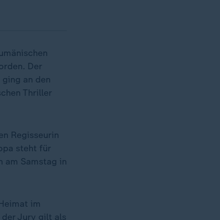
 rumänischen
orden. Der
, ging an den
chen Thriller
en Regisseurin
pa steht für
ch am Samstag in
 Heimat im
der Jury gilt als