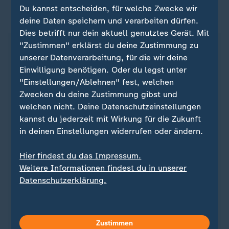
Du kannst entscheiden, für welche Zwecke wir
ZDFheute auf WhatsApp
deine Daten speichern und verarbeiten dürfen.
Dies betrifft nur dein aktuell genutztes Gerät. Mit
"Zustimmen" erklärst du deine Zustimmung zu
unserer Datenverarbeitung, für die wir deine
Einwilligung benötigen. Oder du legst unter
"Einstellungen/Ablehnen" fest, welchen
Zwecken du deine Zustimmung gibst und
welchen nicht. Deine Datenschutzeinstellungen
kannst du jederzeit mit Wirkung für die Zukunft
in deinen Einstellungen widerrufen oder ändern.
Hier findest du das Impressum.
Quelle: dpa
Weitere Informationen findest du in unserer
Datenschutzerklärung.
Sie wollen auf dem Laufenden bleiben? Dann sind
Sie beim ZDFheute-WhatsApp-Channel richtig. Hier
Zustimmen