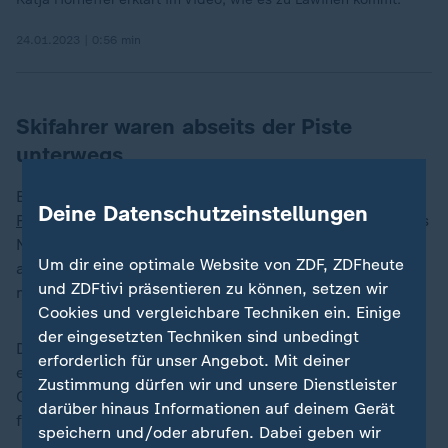
24.01.2023 | 0:56 min
Skifahrer waren abseits der Piste
unterwegs
Bei dem Unglück in den Savoyer Alpen im Südwesten
Deine Datenschutzeinstellungen
Frankreichs
war eine Gruppe von sieben Skifahrern aus
Norwegen auf einer Tour abseits der Piste unterwegs,
Um dir eine optimale Website von ZDF, ZDFheute
als eine große Lawine abging, die vier von ihnen
und ZDFtivi präsentieren zu können, setzen wir
mitriss.
Cookies und vergleichbare Techniken ein. Einige
der eingesetzten Techniken sind unbedingt
Drei von ihnen konnten nur noch tot geborgen werden,
erforderlich für unser Angebot. Mit deiner
eine noch per Hubschrauber ins Krankenhaus von
Zustimmung dürfen wir und unsere Dienstleister
Grenoble geflogene Frau aus der Gruppe wurde dort
darüber hinaus Informationen auf deinem Gerät
für tot erklärt.
speichern und/oder abrufen. Dabei geben wir