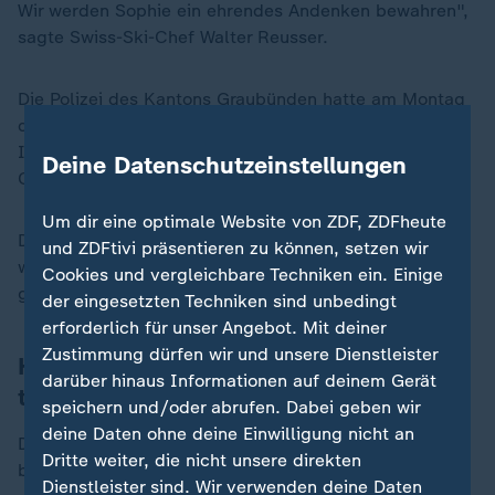
Wir werden Sophie ein ehrendes Andenken bewahren",
sagte Swiss-Ski-Chef Walter Reusser.
Die Polizei des Kantons Graubünden hatte am Montag
den Tod einer Snowboarderin mitgeteilt, ohne ihre
Identität bekanntzugeben. Demnach trainierte das
Deine Datenschutzeinstellungen
Opfer in Begleitung abseits der Piste.
Um dir eine optimale Website von ZDF, ZDFheute
Die Verschüttete sei erst nach zwei Stunden gefunden
und ZDFtivi präsentieren zu können, setzen wir
worden, eine Reanimation sei nicht erfolgreich
Cookies und vergleichbare Techniken ein. Einige
gewesen.
der eingesetzten Techniken sind unbedingt
erforderlich für unser Angebot. Mit deiner
Zustimmung dürfen wir und unsere Dienstleister
Hediger hatte 2022 an Olympia
darüber hinaus Informationen auf deinem Gerät
teilgenommen
speichern und/oder abrufen. Dabei geben wir
deine Daten ohne deine Einwilligung nicht an
Das Unglück ereignete sich nach Verbandsangaben
Dritte weiter, die nicht unsere direkten
beim Freeriden, "einem geliebten Hobby" Hedigers.
Dienstleister sind. Wir verwenden deine Daten