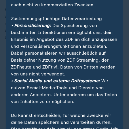
auch nicht zu kommerziellen Zwecken.
Hediger hatte 2022 bei den Olympischen
Winterspielen in Peking teilgenommen und konnte sich
Zustimmungspflichtige Datenverarbeitung
mit zwei Podestplätzen im vergangenen Winter im
• Personalisierung:
Die Speicherung von
Weltcup etablieren. Bei ihrem letzten Rennen am 14.
bestimmten Interaktionen ermöglicht uns, dein
Dezember erreichte sie Platz neun.
Erlebnis im Angebot des ZDF an dich anzupassen
und Personalisierungsfunktionen anzubieten.
Dabei personalisieren wir ausschließlich auf
ZDFsportstudio auf WhatsApp
Basis deiner Nutzung von ZDF Streaming, der
ZDFheute und ZDFtivi. Daten von Dritten werden
von uns nicht verwendet.
• Social Media und externe Drittsysteme:
Wir
nutzen Social-Media-Tools und Dienste von
anderen Anbietern. Unter anderem um das Teilen
von Inhalten zu ermöglichen.
Du kannst entscheiden, für welche Zwecke wir
deine Daten speichern und verarbeiten dürfen.