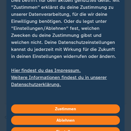
Dies betrifft nur dein aktuell genutztes Gerät. Mit
"Zustimmen" erklärst du deine Zustimmung zu
Quelle: Reuters
unserer Datenverarbeitung, für die wir deine
Einwilligung benötigen. Oder du legst unter
"Einstellungen/Ablehnen" fest, welchen
Zwecken du deine Zustimmung gibst und
Sie wollen über Sport stets auf dem Laufenden
welchen nicht. Deine Datenschutzeinstellungen
bleiben? Dann ist unser sportstudio-WhatsApp-
kannst du jederzeit mit Wirkung für die Zukunft
Channel genau das Richtige für Sie. Egal ob
in deinen Einstellungen widerrufen oder ändern.
morgens zum Kaffee, mittags zum Lunch oder zum
Feierabend - erhalten Sie
die wichtigsten News
Hier findest du das Impressum.
direkt auf Ihr Smartphone
. Melden Sie sich hier
Weitere Informationen findest du in unserer
ganz einfach für unseren WhatsApp-Channel an:
Datenschutzerklärung.
sportstudio-WhatsApp-Channel
.
Zustimmen
Quelle:
dpa, AFP, SID
Ablehnen