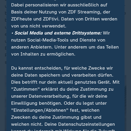
Dabei personalisieren wir ausschließlich auf
und halten länger. 2024 betrug das Durchschnittsalter
Basis deiner Nutzung von ZDF Streaming, der
bei Scheidungen 44,6 Jahre bei Frauen und 47,6 Jahre
ZDFheute und ZDFtivi. Daten von Dritten werden
bei Männern. 1994 betrug es bei Frauen 36,5 Jahre
von uns nicht verwendet.
und bei Männern 39,3 Jahre. Die Durchschnittsdauer
• Social Media und externe Drittsysteme:
Wir
einer Ehe bis zur Scheidung lag 2024 bei 14,7 Jahren
nutzen Social-Media-Tools und Dienste von
und 1994 bei 12,0 Jahren. 2024 wurden gut 129.300
anderen Anbietern. Unter anderem um das Teilen
Ehen geschieden und somit etwas mehr (plus 0,3
von Inhalten zu ermöglichen.
Prozent) als im Vorjahr, in dem der niedrigste Stand
seit der deutschen Vereinigung erreicht worden war.
Du kannst entscheiden, für welche Zwecke wir
deine Daten speichern und verarbeiten dürfen.
Dies betrifft nur dein aktuell genutztes Gerät. Mit
"Zustimmen" erklärst du deine Zustimmung zu
unserer Datenverarbeitung, für die wir deine
Einwilligung benötigen. Oder du legst unter
"Einstellungen/Ablehnen" fest, welchen
Zwecken du deine Zustimmung gibst und
welchen nicht. Deine Datenschutzeinstellungen