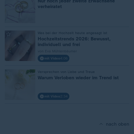
Nur noch jeder zweite Erwachsene
verheiratet
:
Was bei der Hochzeit heute angesagt ist
Hochzeitstrends 2026: Bewusst,
individuell und frei
von Eva Mühlenbäumer
mit Video
4:06
:
Versprechen von Liebe und Treue
Warum Verloben wieder im Trend ist
mit Video
2:34
nach oben