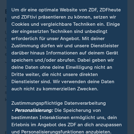
Um dir eine optimale Website von ZDF, ZDFheute
Ehen werden später geschlossen und
und ZDFtivi präsentieren zu können, setzen wir
halten länger
Cookies und vergleichbare Techniken ein. Einige
der eingesetzten Techniken sind unbedingt
Und bis zum ersten Ja-Wort dauert es immer länger:
erforderlich für unser Angebot. Mit deiner
Das Durchschnittsalter stieg innerhalb von 30 Jahren
Zustimmung dürfen wir und unsere Dienstleister
um rund sechs Jahre. 2024 waren Frauen bei ihrer
darüber hinaus Informationen auf deinem Gerät
ersten Heirat im Schnitt 32,9 Jahre alt, Männer 35,3
speichern und/oder abrufen. Dabei geben wir
Jahre.
deine Daten ohne deine Einwilligung nicht an
Dritte weiter, die nicht unsere direkten
79 Prozent der 698.400 Ehepartner heirateten in dem
Dienstleister sind. Wir verwenden deine Daten
Jahr zum ersten Mal. Gut 97 Prozent der Ehen
auch nicht zu kommerziellen Zwecken.
schlossen Paare unterschiedlichen Geschlechts und
knapp drei Prozent gleichen Geschlechts.
Zustimmungspflichtige Datenverarbeitung
• Personalisierung:
Die Speicherung von
Warum Verloben wieder im Trend ist
bestimmten Interaktionen ermöglicht uns, dein
Erlebnis im Angebot des ZDF an dich anzupassen
und Personalisierungsfunktionen anzubieten.
Ehen werden den Angaben zufolge später geschieden