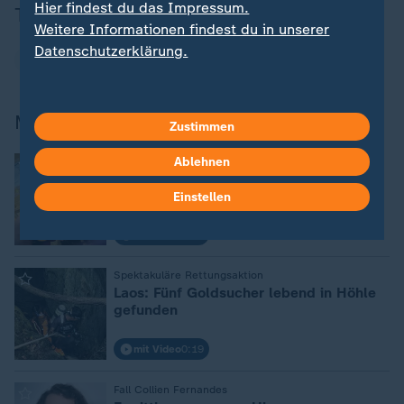
Hier findest du das Impressum.
Thema
Weitere Informationen findest du in unserer
Datenschutzerklärung.
Nordrhein-Westfalen
Mehr aktuelle Nachrichten
Zustimmen
Ablehnen
:
Reform der Sozialversicherungen
Wirtschaftsweise warnen vor
explodierenden Beiträgen
Einstellen
mit Video
2:49
:
Spektakuläre Rettungsaktion
Laos: Fünf Goldsucher lebend in Höhle
gefunden
mit Video
0:19
:
Fall Collien Fernandes