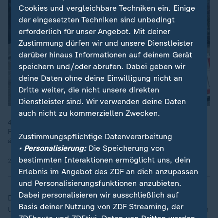
Cookies und vergleichbare Techniken ein. Einige
der eingesetzten Techniken sind unbedingt
erforderlich für unser Angebot. Mit deiner
Zustimmung dürfen wir und unsere Dienstleister
darüber hinaus Informationen auf deinem Gerät
speichern und/oder abrufen. Dabei geben wir
deine Daten ohne deine Einwilligung nicht an
Dritte weiter, die nicht unsere direkten
Dienstleister sind. Wir verwenden deine Daten
auch nicht zu kommerziellen Zwecken.
462 Menschen kamen im vergangenen Jahr durch
Fahrradunfälle ums Leben, viele davon auf E-Bikes. Besonders
Zustimmungspflichtige Datenverarbeitung
ältere Verkehrsteilnehmer sind gefährdet.
• Personalisierung:
Die Speicherung von
bestimmten Interaktionen ermöglicht uns, dein
27.04.2026 | 0:46 min
Erlebnis im Angebot des ZDF an dich anzupassen
und Personalisierungsfunktionen anzubieten.
Dabei personalisieren wir ausschließlich auf
Der Unfall geschah den Angaben zufolge gegen 7:45
Basis deiner Nutzung von ZDF Streaming, der
Uhr. Die Frau habe aus zunächst unbekannten Gründen