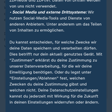
ZDFheute und ZDFtivi. Daten von Dritten werden
die Kontrolle über ihr Auto verloren und mit dem
von uns nicht verwendet.
Wagen die Kinder angefahren. Danach sei das Auto in
• Social Media und externe Drittsysteme:
Wir
drei geparkte Wagen hineingeschleudert und habe sie
nutzen Social-Media-Tools und Dienste von
erheblich beschädigt, so der Sprecher.
anderen Anbietern. Unter anderem um das Teilen
von Inhalten zu ermöglichen.
In dem belebten Viertel in der Nähe einer Schule
hätten Augenzeugen an einem Kiosk den Unfall
Du kannst entscheiden, für welche Zwecke wir
verfolgt. Sie würden psychologisch betreut.
deine Daten speichern und verarbeiten dürfen.
Dies betrifft nur dein aktuell genutztes Gerät. Mit
"Zustimmen" erklärst du deine Zustimmung zu
Quelle:
dpa
unserer Datenverarbeitung, für die wir deine
Einwilligung benötigen. Oder du legst unter
Über dieses Thema berichtete hallo deutschland in
"Einstellungen/Ablehnen" fest, welchen
dem Beitrag
"Dinslaken: Zwei Kinder sterben auf
Zwecken du deine Zustimmung gibst und
dem Schulweg"
am 27.05.2026 um 17:10 Uhr,
welchen nicht. Deine Datenschutzeinstellungen
online verfügbar um 16:45 Uhr.
kannst du jederzeit mit Wirkung für die Zukunft
in deinen Einstellungen widerrufen oder ändern.