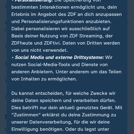
Der Rasen muss trocken sein.
bestimmten Interaktionen ermöglicht uns, dein
Erlebnis im Angebot des ZDF an dich anzupassen
und Personalisierungsfunktionen anzubieten.
Wenn das Gras klein geschnitten ist, kann es als Mulch
Dabei personalisieren wir ausschließlich auf
liegen bleiben.
Basis deiner Nutzung von ZDF Streaming, der
ZDFheute und ZDFtivi. Daten von Dritten werden
Sonst müssen Sie es entfernen.
von uns nicht verwendet.
• Social Media und externe Drittsysteme:
Wir
Sonst kann Rasen-Filz entstehen.
nutzen Social-Media-Tools und Dienste von
anderen Anbietern. Unter anderem um das Teilen
von Inhalten zu ermöglichen.
Vertikutieren Sie den Rasen
nicht
im Hoch-Sommer.
Du kannst entscheiden, für welche Zwecke wir
Das schwächt den Rasen zusätzlich.
deine Daten speichern und verarbeiten dürfen.
Dies betrifft nur dein aktuell genutztes Gerät. Mit
"Zustimmen" erklärst du deine Zustimmung zu
Dünger macht den Rasen stark
unserer Datenverarbeitung, für die wir deine
Einwilligung benötigen. Oder du legst unter
Im
Juni
und
August
ist Düngen
besonders
gut.