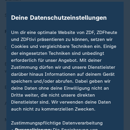
Schneiden Sie den Rasen
nicht
zu kurz.
Deine Datenschutzeinstellungen
Fünf
bis
sechs
Zentimeter
sind gut.
Um dir eine optimale Website von ZDF, ZDFheute
und ZDFtivi präsentieren zu können, setzen wir
Cookies und vergleichbare Techniken ein. Einige
Das macht die Gräser stark.
der eingesetzten Techniken sind unbedingt
erforderlich für unser Angebot. Mit deiner
Elmar Mai sagt: Wenn man
nur
die Spitzen schneidet,
Zustimmung dürfen wir und unsere Dienstleister
wächst der Rasen von unten besser nach.
darüber hinaus Informationen auf deinem Gerät
speichern und/oder abrufen. Dabei geben wir
Er wird dichter.
deine Daten ohne deine Einwilligung nicht an
Dritte weiter, die nicht unsere direkten
Dienstleister sind. Wir verwenden deine Daten
Auch im Schatten sollte der Rasen etwas länger sein.
auch nicht zu kommerziellen Zwecken.
Mähen Sie den Rasen im Sommer am besten abends.
Zustimmungspflichtige Datenverarbeitung
• Personalisierung:
Die Speicherung von