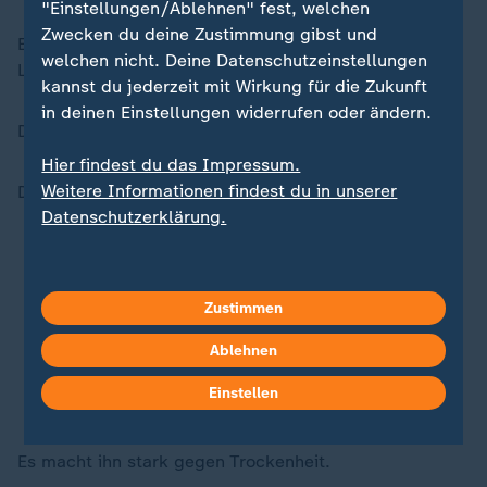
"Einstellungen/Ablehnen" fest, welchen
Zwecken du deine Zustimmung gibst und
Ende Juni sind die Tage am längsten und das Sonnen-
welchen nicht. Deine Datenschutzeinstellungen
Licht am stärksten.
kannst du jederzeit mit Wirkung für die Zukunft
in deinen Einstellungen widerrufen oder ändern.
Dann wächst der Rasen wieder stark.
Hier findest du das Impressum.
Weitere Informationen findest du in unserer
Drei Stoffe sind wichtig für gesunden Rasen:
Datenschutzerklärung.
Stickstoff
macht den Rasen grün und lässt ihn
wachsen.
Zustimmen
Phosphat
macht die Wurzeln stark.
Ablehnen
Einstellen
Kalium
hilft dem Rasen, Wasser zu speichern.
Es macht ihn stark gegen Trockenheit.