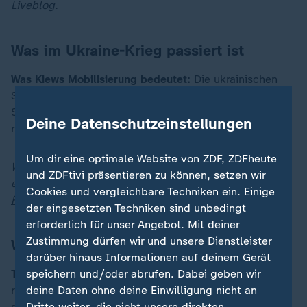
Liveblog
.
Was im Ukraine-Krieg passiert ist
Was Kiews Mobilisierung bedeutet:
Die ukrainischen
Streitkräfte planen die Mobilisierung von 160.000
Soldaten. Sie sollen in den nächsten drei Monaten
Deine Datenschutzeinstellungen
rekrutiert werden.
Um dir eine optimale Website von ZDF, ZDFheute
Weitere News-Updates zur Lage und zu Reaktionen
und ZDFtivi präsentieren zu können, setzen wir
erhalten Sie jederzeit auch in unserem
Liveblog zu
Cookies und vergleichbare Techniken ein. Einige
Russlands Angriff auf die Ukraine
.
der eingesetzten Techniken sind unbedingt
erforderlich für unser Angebot. Mit deiner
Zustimmung dürfen wir und unsere Dienstleister
Was heute noch wichtig ist
darüber hinaus Informationen auf deinem Gerät
Tarifverhandlungen bei VW:
Im Tarifkonflikt für die
speichern und/oder abrufen. Dabei geben wir
rund 120.000 Beschäftigten in den deutschen Werken
deine Daten ohne deine Einwilligung nicht an
steht die nächste Verhandlungsrunde an. Das
Dritte weiter, die nicht unsere direkten