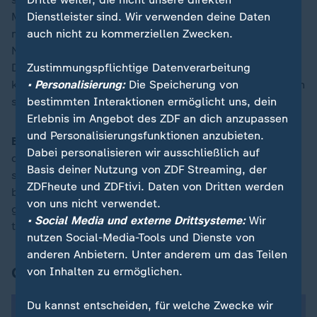
Management hat angekündigt, konkrete Vorschläge zu
Dienstleister sind. Wir verwenden deine Daten
machen, wie die Arbeitskosten gesenkt werden sollen.
auch nicht zu kommerziellen Zwecken.
Nach Angaben des Betriebsrats stehen drei Werke in
Deutschland auf dem Spiel, Zehntausende Menschen
Zustimmungspflichtige Datenverarbeitung
könnten ihren Arbeitsplatz verlieren, Gehaltskürzungen
• Personalisierung:
Die Speicherung von
sind geplant.
bestimmten Interaktionen ermöglicht uns, dein
Erlebnis im Angebot des ZDF an dich anzupassen
und Personalisierungsfunktionen anzubieten.
Bruttoinlandsprodukt-Zahlen erwartet:
Die Zahlen zur
Dabei personalisieren wir ausschließlich auf
deutschen Wirtschaftsleistung im Sommer-Quartal
Basis deiner Nutzung von ZDF Streaming, der
stehen an. Sollte das Bruttoinlandsprodukt (BIP) wie
ZDFheute und ZDFtivi. Daten von Dritten werden
bereits im Frühjahr leicht geschrumpft sein, würde die
von uns nicht verwendet.
größte Volkswirtschaft Europas in eine sogenannte
• Social Media und externe Drittsysteme:
Wir
technische Rezession geraten.
nutzen Social-Media-Tools und Dienste von
anderen Anbietern. Unter anderem um das Teilen
Grafik des Tages
von Inhalten zu ermöglichen.
Du kannst entscheiden, für welche Zwecke wir