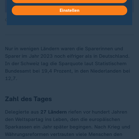
Einstellen
Quelle: ZDF
Nur in wenigen Ländern waren die Sparerinnen und
Sparer im Jahr 2023 noch eifriger als in Deutschland.
In der Schweiz lag die Sparquote laut Statistischem
Bundesamt bei 19,4 Prozent, in den Niederlanden bei
12,7.
Zahl des Tages
Delegierte aus
27 Ländern
riefen vor hundert Jahren
den Weltspartag ins Leben, den die europäischen
Sparkassen ein Jahr später begingen. Nach Krieg und
Währungsreformen vertrauten viele Menschen den