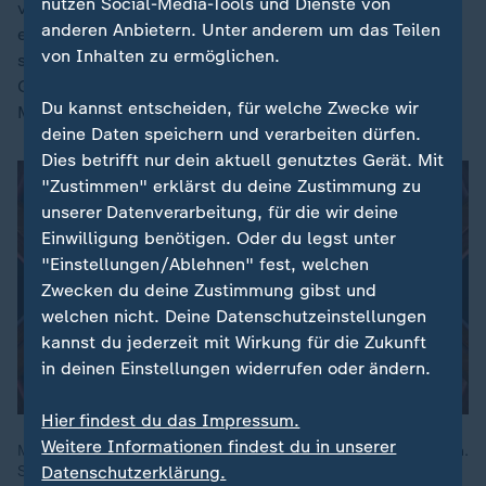
nutzen Social-Media-Tools und Dienste von
vor allem schwarze, hispanische und
anderen Anbietern. Unter anderem um das Teilen
einkommensschwache Familien leben. So werden
von Inhalten zu ermöglichen.
systemische Ungleichheiten fortgeschrieben, die
Gesundheit und die sozio-ökonomische Mobilität der
Du kannst entscheiden, für welche Zwecke wir
Menschen eingeschränkt.
deine Daten speichern und verarbeiten dürfen.
Dies betrifft nur dein aktuell genutztes Gerät. Mit
"Zustimmen" erklärst du deine Zustimmung zu
unserer Datenverarbeitung, für die wir deine
Einwilligung benötigen. Oder du legst unter
"Einstellungen/Ablehnen" fest, welchen
Zwecken du deine Zustimmung gibst und
welchen nicht. Deine Datenschutzeinstellungen
kannst du jederzeit mit Wirkung für die Zukunft
in deinen Einstellungen widerrufen oder ändern.
Hier findest du das Impressum.
Weitere Informationen findest du in unserer
MAITHINK X schaut auf die Pläne der amerikanischen Rechten.
Datenschutzerklärung.
Sie erregen weniger Aufsehen als Trump, sind aber umso