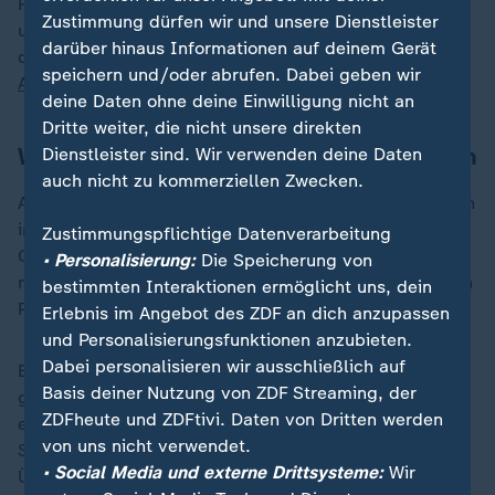
Redaktionen untersagen,
Kamala Harris
zu
Zustimmung dürfen wir und unsere Dienstleister
unterstützen. Sie fürchten die Rache Trumps, sollte er
darüber hinaus Informationen auf deinem Gerät
die Wahl gewinnen. Die Konsequenz: Redakteure und
speichern und/oder abrufen. Dabei geben wir
Abonennten kündigen
aus Protest.
deine Daten ohne deine Einwilligung nicht an
Dritte weiter, die nicht unsere direkten
Wüsten und systemische Ungleichheiten
Dienstleister sind. Wir verwenden deine Daten
auch nicht zu kommerziellen Zwecken.
Aber Nachrichtenwüsten sind nicht die einzigen Wüsten
in den USA. Etwa 30 Millionen Menschen leben in
Zustimmungspflichtige Datenverarbeitung
Gesundheitswüsten ohne Zugang zu adäquater
• Personalisierung:
Die Speicherung von
medizinischer Versorgung und 35 Millionen - rund zehn
bestimmten Interaktionen ermöglicht uns, dein
Prozent der Bevölkerung - in Bildungswüsten.
Erlebnis im Angebot des ZDF an dich anzupassen
und Personalisierungsfunktionen anzubieten.
Dabei personalisieren wir ausschließlich auf
Bildungswüsten sind Gegenden, in denen es entweder
Basis deiner Nutzung von ZDF Streaming, der
gar keine öffentlichen Hochschulen gibt oder nur ein
ZDFheute und ZDFtivi. Daten von Dritten werden
einziges "broad-access public college" mit niedrigen
von uns nicht verwendet.
Standards und meist wenig Ressourcen.
• Social Media und externe Drittsysteme:
Wir
Überproportional betroffen sind Gemeinden, in denen